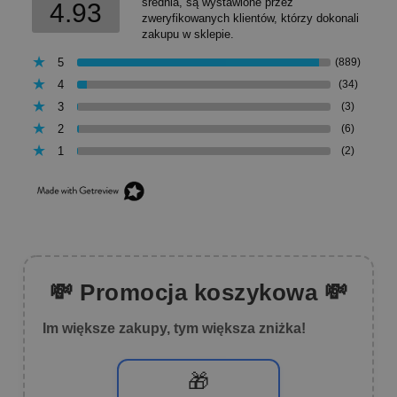
średnia, są wystawione przez
4.93
zweryfikowanych klientów, którzy dokonali
zakupu w sklepie.
5
(889)
4
(34)
3
(3)
2
(6)
1
(2)
💸 Promocja koszykowa 💸
Im większe zakupy, tym większa zniżka!
🎁