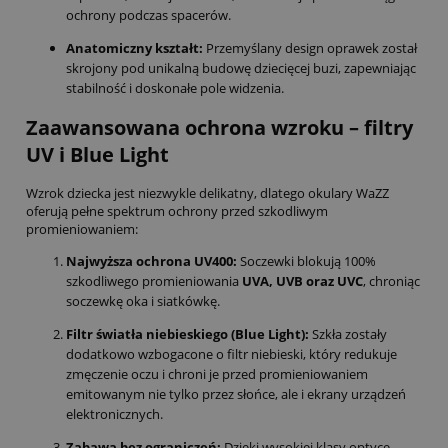
ochrony podczas spacerów.
Anatomiczny kształt:
Przemyślany design oprawek został
skrojony pod unikalną budowę dziecięcej buzi, zapewniając
stabilność i doskonałe pole widzenia.
Zaawansowana ochrona wzroku – filtry
UV i Blue Light
Wzrok dziecka jest niezwykle delikatny, dlatego okulary WaZZ
oferują pełne spektrum ochrony przed szkodliwym
promieniowaniem:
Najwyższa ochrona UV400:
Soczewki blokują 100%
szkodliwego promieniowania
UVA, UVB oraz UVC
, chroniąc
soczewkę oka i siatkówkę.
Filtr światła niebieskiego (Blue Light):
Szkła zostały
dodatkowo wzbogacone o filtr niebieski, który redukuje
zmęczenie oczu i chroni je przed promieniowaniem
emitowanym nie tylko przez słońce, ale i ekrany urządzeń
elektronicznych.
Zabawa bez ograniczeń:
Dzięki wysokiej klasy optyce,