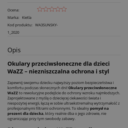
Ocena:
Marka:
Kietla
Kod produktu:
WA3SUNSKY-
1_2020
Opis
Okulary przeciwsłoneczne dla dzieci
WaZZ – niezniszczalna ochrona i styl
Zapewnij swojemu dziecku najwyższy poziom bezpieczeństwa i
komfortu podczas słonecznych dni!
Okulary przeciwsłoneczne
WaZZ
to rewolucyjne podejście do ochrony wzroku najmłodszych.
Zaprojektowane z myślą o dziecięcej ciekawości świata i
niespożytej energii, łączą w sobie ultraekstremalną wytrzymałość z
profesjonalnymi filtrami ochronnymi. To idealny
pomysł na
prezent dla dziecka
, który realnie dba o jego zdrowie, nie
ograniczając przy tym swobody zabawy.