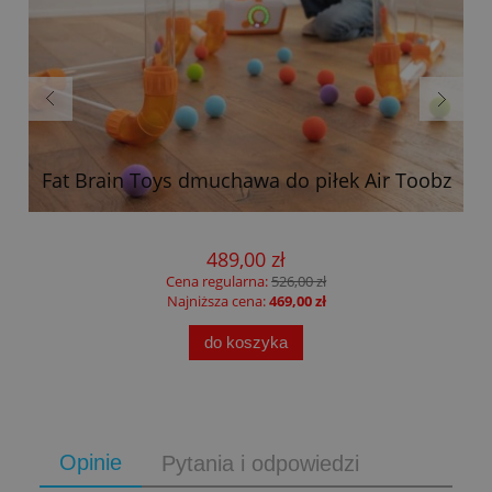
Fat Brain Toys dmuchawa do piłek Air Toobz
489,00 zł
Cena regularna:
526,00 zł
Najniższa cena:
469,00 zł
do koszyka
Opinie
Pytania i odpowiedzi