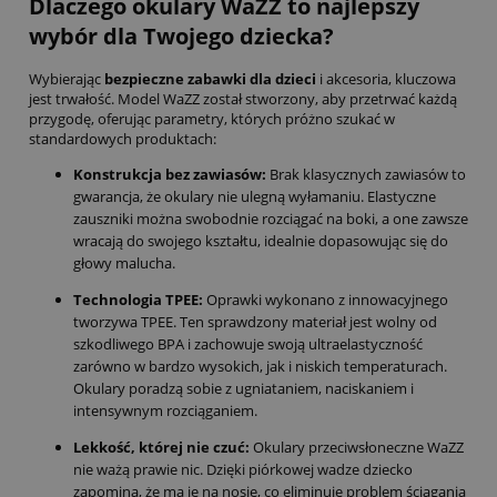
Dlaczego okulary WaZZ to najlepszy
wybór dla Twojego dziecka?
Wybierając
bezpieczne zabawki dla dzieci
i akcesoria, kluczowa
jest trwałość. Model WaZZ został stworzony, aby przetrwać każdą
przygodę, oferując parametry, których próżno szukać w
standardowych produktach:
Konstrukcja bez zawiasów:
Brak klasycznych zawiasów to
gwarancja, że okulary nie ulegną wyłamaniu. Elastyczne
zauszniki można swobodnie rozciągać na boki, a one zawsze
wracają do swojego kształtu, idealnie dopasowując się do
głowy malucha.
Technologia TPEE:
Oprawki wykonano z innowacyjnego
tworzywa TPEE. Ten sprawdzony materiał jest wolny od
szkodliwego BPA i zachowuje swoją ultraelastyczność
zarówno w bardzo wysokich, jak i niskich temperaturach.
Okulary poradzą sobie z ugniataniem, naciskaniem i
intensywnym rozciąganiem.
Lekkość, której nie czuć:
Okulary przeciwsłoneczne WaZZ
nie ważą prawie nic. Dzięki piórkowej wadze dziecko
zapomina, że ma je na nosie, co eliminuje problem ściągania