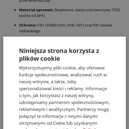
przeciwsłoneczna)
Materiał oprawek:
Bezpieczne, elastyczne tworzywo TPEE
(wolne od BPA)
Ochrona:
Filtr UV400 (UVA, UVB, UVC) oraz filtr światła
niebieskiego
Certyfikaty i normy:
Zgodność z międzynarodowymi
normami ISO 12312-1 oraz ANSI Z80.3
Niniejsza strona korzysta z
Skład zestawu:
Okulary WaZZ, elastyczna opaska
plików cookie
zabezpieczająca, eleganckie etui
Wykorzystujemy pliki cookie, aby oferować
Bezpieczeństwo i jakość – standardy
funkcje społecznościowe, analizować ruch w
marki WaZZ
naszej witrynie, a także, żeby
spersonalizować treści i reklamy. Informacje
Wybierając okulary WaZZ, stawiasz na produkt, który przeszedł
o tym, jak korzystasz z naszej witryny,
rygorystyczne testy bezpieczeństwa. Zastosowanie
udostępniamy partnerom społecznościowym,
nietoksycznych materiałów i brak małych, ruchomych części
(zawiasów) sprawia, że jest to jedna z najbezpieczniejszych
reklamowym i analitycznym. Partnerzy mogą
propozycji na rynku. To nie tylko modny dodatek, ale przede
połączyć te informacje z innymi danymi
wszystkim profesjonalna
zabawka edukacyjna
w zakresie dbania
otrzymanymi od Ciebie lub uzyskanymi
o własne zdrowie od najmłodszych lat.