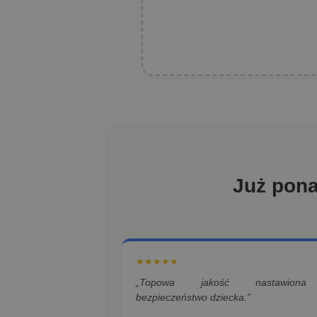
Już pon
★★★★★
„Topowa jakość nastawion
bezpieczeństwo dziecka.”