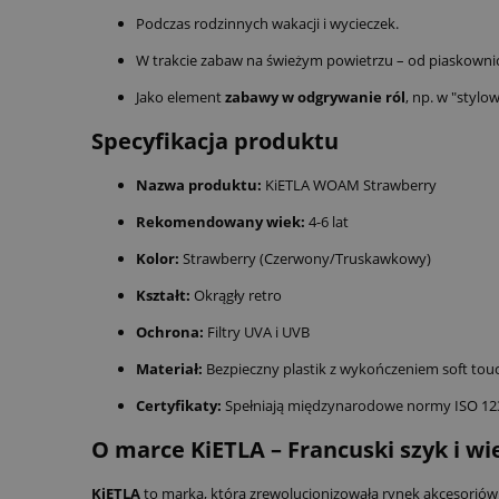
Podczas rodzinnych wakacji i wycieczek.
W trakcie zabaw na świeżym powietrzu – od piaskownic
Jako element
zabawy w odgrywanie ról
, np. w "stylo
Specyfikacja produktu
Nazwa produktu:
KiETLA WOAM Strawberry
Rekomendowany wiek:
4-6 lat
Kolor:
Strawberry (Czerwony/Truskawkowy)
Kształt:
Okrągły retro
Ochrona:
Filtry UVA i UVB
Materiał:
Bezpieczny plastik z wykończeniem soft tou
Certyfikaty:
Spełniają międzynarodowe normy ISO 12312
O marce KiETLA – Francuski szyk i wi
KiETLA
to marka, która zrewolucjonizowała rynek akcesoriów 