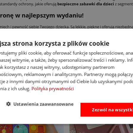
 standardy ochrony, jakie oferują
bezpieczne zabawki dla dzieci
z segment
ronę w najlepszym wydaniu!
ch i pewność siebie Twojego dziecka. Są lekkie, piękne i oferują niezbędn
jemu dziecku styl oraz ochronę, na jakie zasługuje!
jsza strona korzysta z plików cookie
stujemy pliki cookie, aby oferować funkcje społecznościowe, an
aszej witrynie, a także, żeby spersonalizować treści i reklamy. In
jak korzystasz z naszej witryny, udostępniamy partnerom
nościowym, reklamowym i analitycznym. Partnerzy mogą połączy
cje z innymi danymi otrzymanymi od Ciebie lub uzyskanymi pod
nia z ich usług.
Polityka prywatności
Ustawienia zaawansowane
Zezwól na wszystk