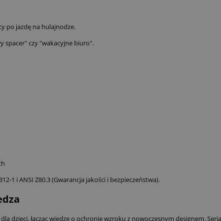
y po jazdę na hulajnodze.
wy spacer" czy "wakacyjne biuro".
ch
-1 i ANSI Z80.3 (Gwarancja jakości i bezpieczeństwa).
edza
dla dzieci, łącząc wiedzę o ochronie wzroku z nowoczesnym designem. Seria