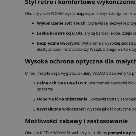
Styl retro i komfortowe wykończenie
Okulary z serii WOAM wyróżniają się unikalnym designem, który
Wykończenie Soft Touch:
Oprawki są niezwykle przyj
Lekka konstrukcja:
Okulary są bardzo lekkie, dzięki 
Bezpieczne tworzywo:
Wykonane z wysokiej jakości p
elastyczności linii Diabola czy WaZZ), dlatego warto uc
Wysoka ochrona optyczna dla mały
Mimo lifestylowego wyglądu, okulary WOAM Strawberry to pro
Pełna ochrona UVA i UVB:
Wytrzymałe soczewki bloku
spacerze.
Odporność na zniszczenia:
Soczewki zostały zaproje
Krystaliczna widoczność:
Wysoka jakość optyczna pozw
Możliwości zabawy i zastosowanie
Okulary KiETLA WOAM Strawberry to trafiony
pomysł na pre