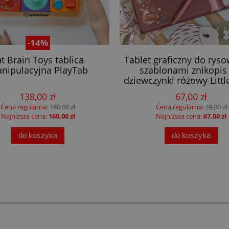
-14%
at Brain Toys tablica
Tablet graficzny do ryso
nipulacyjna PlayTab
szablonami znikopis
dziewczynki różowy Littl
138,00 zł
67,00 zł
Cena regularna:
160,00 zł
Cena regularna:
79,00 zł
Najniższa cena:
160,00 zł
Najniższa cena:
67,00 zł
do koszyka
do koszyka