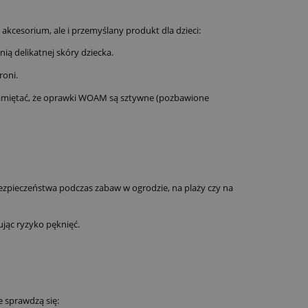
 akcesorium, ale i przemyślany produkt dla dzieci:
ią delikatnej skóry dziecka.
roni.
k pamiętać, że oprawki WOAM są sztywne (pozbawione
zpieczeństwa podczas zabaw w ogrodzie, na plaży czy na
jąc ryzyko pęknięć.
e sprawdzą się: