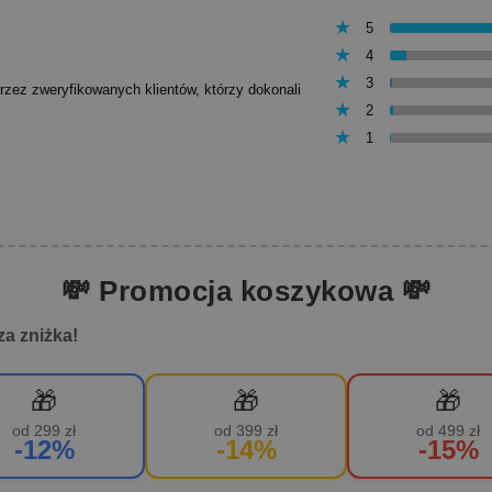
5
4
3
przez zweryfikowanych klientów, którzy dokonali
2
1
💸 Promocja koszykowa 💸
za zniżka!
🎁
🎁
🎁
od 299 zł
od 399 zł
od 499 zł
-12%
-14%
-15%