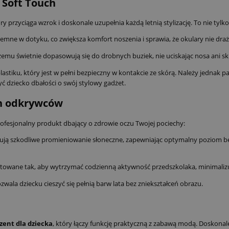
 Soft Touch
 przyciąga wzrok i doskonale uzupełnia każdą letnią stylizację. To nie tylko
emne w dotyku, co zwiększa komfort noszenia i sprawia, że okulary nie drażn
czemu świetnie dopasowują się do drobnych buziek, nie uciskając nosa ani sk
lastiku, który jest w pełni bezpieczny w kontakcie ze skórą. Należy jedna
zyć dziecko dbałości o swój stylowy gadżet.
ch odkrywców
fesjonalny produkt dbający o zdrowie oczu Twojej pociechy:
ją szkodliwe promieniowanie słoneczne, zapewniając optymalny poziom be
ktowane tak, aby wytrzymać codzienną aktywność przedszkolaka, minimalizu
ala dziecku cieszyć się pełnią barw lata bez zniekształceń obrazu.
zent dla dziecka
, który łączy funkcję praktyczną z zabawą modą. Doskonal