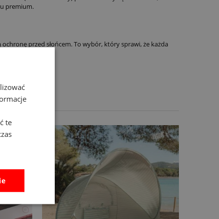
u premium.
ą ochronę przed słońcem. To wybór, który sprawi, że każda
alizować
formacje
ć te
czas
ie