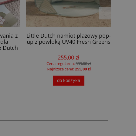
wania z
Little Dutch namiot plażowy pop-
Zabawk
 dla
up z powłoką UV40 Fresh Greens
Set
e Dutch
255,00 zł
Cena regularna:
339,00 zł
Najniższa cena:
255,00 zł
do koszyka