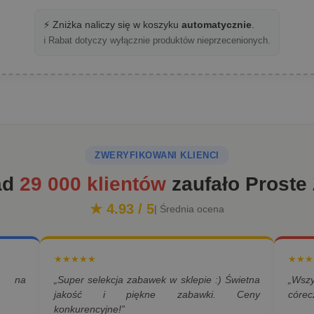
⚡ Zniżka naliczy się w koszyku
automatycznie
.
ℹ️ Rabat dotyczy wyłącznie produktów nieprzecenionych.
ZWERYFIKOWANI KLIENCI
ad
29 000 klientów
zaufało Proste
★ 4.93 / 5
| Średnia ocena
★★★★★
★★★
a na
„Super selekcja zabawek w sklepie :) Świetna
„Wsz
jakość i piękne zabawki. Ceny
córec
konkurencyjne!”