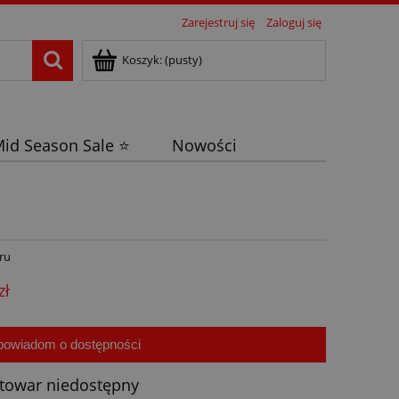
Zarejestruj się
Zaloguj się
Koszyk:
(pusty)
id Season Sale ⭐
Nowości
ru
zł
powiadom o dostępności
towar niedostępny