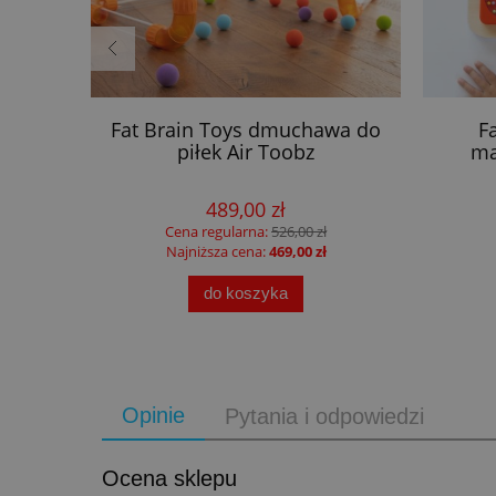
a dla
Fat Brain Toys dmuchawa do
F
piłek Air Toobz
ma
489,00 zł
Cena regularna:
526,00 zł
Najniższa cena:
469,00 zł
do koszyka
Opinie
Pytania i odpowiedzi
Ocena sklepu