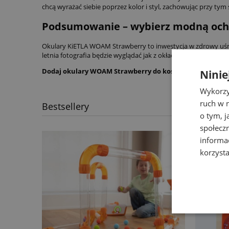
chcą wyrażać siebie poprzez kolor i styl, zachowując przy tym
Podsumowanie – wybierz modną och
Okulary KiETLA WOAM Strawberry to inwestycja w zdrowy uśmie
letnia fotografia będzie wyglądać jak z okładki magazynu!
Dodaj okulary WOAM Strawberry do koszyka i podaruj swo
Ninie
Wykorzy
ruch w n
Bestsellery
o tym, 
społecz
informa
korzysta