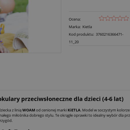
Ocena:
Marka:
Kietla
Kod produktu:
3760216366471-
11_20
lary przeciwsłoneczne dla dzieci (4-6 lat)
iecka z linią
WOAM
od cenionej marki
KiETLA
. Model w soczystym kolorz
go miłośnika dobrego stylu. Te okrągłe oprawki to idealny wybór dla prze
rzygód.