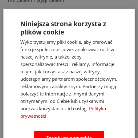
rzucaniem i wyginaniem.
Q: Od jakiego wieku można je zakładać dziecku?
A: Sprawdzą się już u
niemowląt od 0 do 2 lat
.
Niniejsza strona korzysta z
plików cookie
Q: Czy soczewki są wystarczająco ciemne, by
Wykorzystujemy pliki cookie, aby oferować
chronić przed słońcem?
funkcje społecznościowe, analizować ruch w
A: Tak, zapewniają
pełną ochronę UV400
, ale nie są
naszej witrynie, a także, żeby
zbyt ciemne, by zaburzać widzenie.
spersonalizować treści i reklamy. Informacje
o tym, jak korzystasz z naszej witryny,
Tagi
udostępniamy partnerom społecznościowym,
reklamowym i analitycznym. Partnerzy mogą
#okulary przeciwsłoneczne dla dzieci #okulary dla
połączyć te informacje z innymi danymi
niemowląt #prezent na roczek #ochrona przed UV
otrzymanymi od Ciebie lub uzyskanymi
#Kietla Woam #okulary dla dziewczynki #okulary
podczas korzystania z ich usług.
Polityka
dla chłopca #okulary dziecięce 0-2 lata #modne
prywatności
okulary dla dzieci #bezpieczne okulary
przeciwsłoneczne
Zezwól na wszystkie