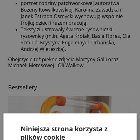
portret rodziny patchworkowej autorstwa
Bożeny Kowalkowskiej: Karolina Zawadzka i
Janek Estrada Osmycki wychowują wspólnie
trójkę dzieci i razem pracują
Teksty zilustrowały świetne rysowniczki i
rysownicy (m.in. Agata Królak, Basia Flores, Ola
Szmida, Krystyna Engelmayer-Urbańska,
Andrzej Wieteszka).
Obejrzycie też piękne zdjęcia Martyny Galli oraz
Michaeli Metesowej i Oli Walkow.
Bestsellery
Niniejsza strona korzysta z
plików cookie