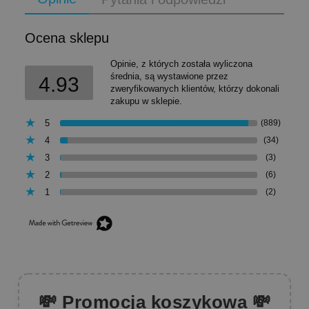
Ocena sklepu
Opinie, z których została wyliczona
średnia, są wystawione przez
4.93
zweryfikowanych klientów, którzy dokonali
zakupu w sklepie.
5
(889)
4
(34)
3
(3)
2
(6)
1
(2)
💸 Promocja koszykowa 💸