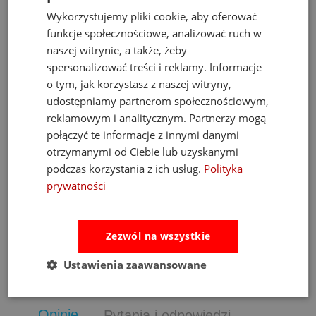
Wykorzystujemy pliki cookie, aby oferować
funkcje społecznościowe, analizować ruch w
naszej witrynie, a także, żeby
spersonalizować treści i reklamy. Informacje
o tym, jak korzystasz z naszej witryny,
udostępniamy partnerom społecznościowym,
reklamowym i analitycznym. Partnerzy mogą
Fat Brain Toys dmuchawa do piłek Air Toobz
połączyć te informacje z innymi danymi
otrzymanymi od Ciebie lub uzyskanymi
podczas korzystania z ich usług.
Polityka
489,00 zł
prywatności
Cena regularna:
526,00 zł
Najniższa cena:
469,00 zł
Zezwól na wszystkie
do koszyka
Ustawienia zaawansowane
Opinie
Pytania i odpowiedzi