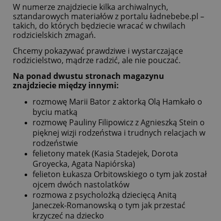
W numerze znajdziecie kilka archiwalnych,
sztandarowych materiałów z portalu ładnebebe.pl –
takich, do których będziecie wracać w chwilach
rodzicielskich zmagań.
Chcemy pokazywać prawdziwe i wystarczające
rodzicielstwo, mądrze radzić, ale nie pouczać.
Na ponad dwustu stronach magazynu
znajdziecie między innymi:
rozmowę Marii Bator z aktorką Olą Hamkało o
byciu matką
rozmowę Pauliny Filipowicz z Agnieszką Stein o
pięknej wizji rodzeństwa i trudnych relacjach w
rodzeństwie
felietony matek (Kasia Stadejek, Dorota
Groyecka, Agata Napiórska)
felieton Łukasza Orbitowskiego o tym jak został
ojcem dwóch nastolatków
rozmowa z psycholożką dziecięcą Anitą
Janeczek-Romanowską o tym jak przestać
krzyczeć na dziecko