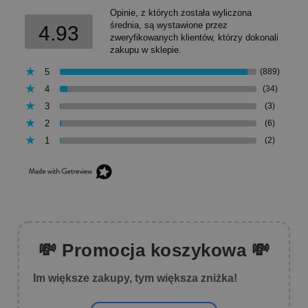
Opinie, z których została wyliczona
średnia, są wystawione przez
4.93
zweryfikowanych klientów, którzy dokonali
zakupu w sklepie.
5
(889)
4
(34)
3
(3)
2
(6)
1
(2)
💸 Promocja koszykowa 💸
Im większe zakupy, tym większa zniżka!