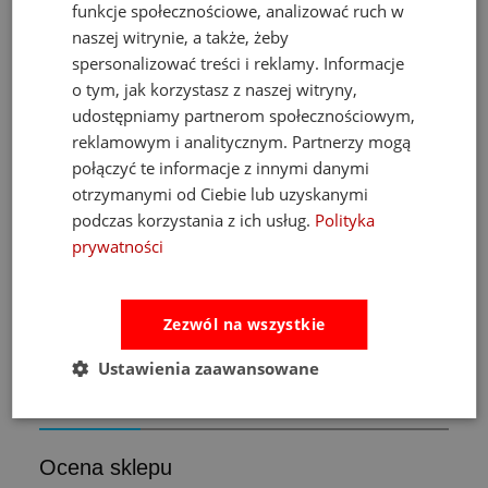
funkcje społecznościowe, analizować ruch w
naszej witrynie, a także, żeby
spersonalizować treści i reklamy. Informacje
o tym, jak korzystasz z naszej witryny,
udostępniamy partnerom społecznościowym,
Fat Brain Toys dmuchawa do piłek Air Toobz
reklamowym i analitycznym. Partnerzy mogą
połączyć te informacje z innymi danymi
otrzymanymi od Ciebie lub uzyskanymi
489,00 zł
podczas korzystania z ich usług.
Polityka
Cena regularna:
526,00 zł
Najniższa cena:
469,00 zł
prywatności
do koszyka
Zezwól na wszystkie
Ustawienia zaawansowane
Opinie
Pytania i odpowiedzi
Ocena sklepu