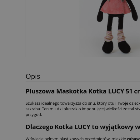
Opis
Pluszowa Maskotka Kotka LUCY 51 cm
Szukasz idealnego towarzysza do snu, który otuli Twoje dzie
szkraba. Ten milutki pluszak o imponującej wielkości został
przygód.
Dlaczego Kotka LUCY to wyjątkowy w
W świecie pełnym plastikowych przedmiotów, miękkie
zabaw