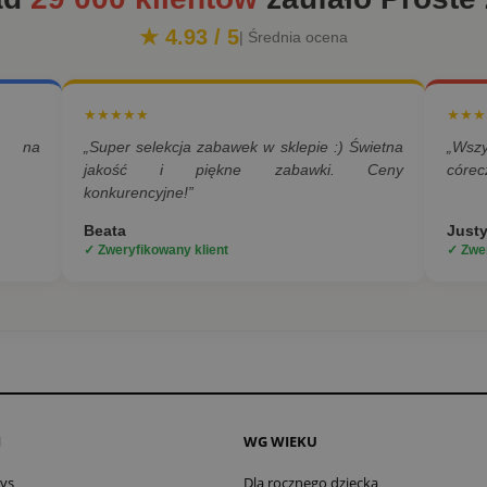
★ 4.93 / 5
| Średnia ocena
★★★★★
★★★
a na
„Super selekcja zabawek w sklepie :) Świetna
„Wsz
jakość i piękne zabawki. Ceny
córec
konkurencyjne!”
Beata
Just
✓ Zweryfikowany klient
✓ Zwer
I
WG WIEKU
oys
Dla rocznego dziecka