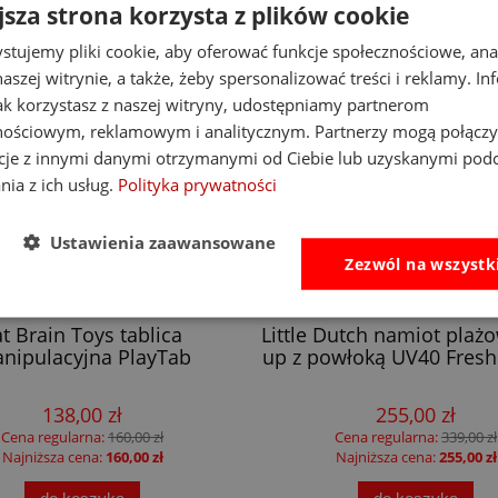
jsza strona korzysta z plików cookie
stujemy pliki cookie, aby oferować funkcje społecznościowe, an
aszej witrynie, a także, żeby spersonalizować treści i reklamy. In
jak korzystasz z naszej witryny, udostępniamy partnerom
nościowym, reklamowym i analitycznym. Partnerzy mogą połączy
cje z innymi danymi otrzymanymi od Ciebie lub uzyskanymi pod
nia z ich usług.
Polityka prywatności
Ustawienia zaawansowane
Zezwól na wszystk
-14%
at Brain Toys tablica
Little Dutch namiot plaż
nipulacyjna PlayTab
up z powłoką UV40 Fresh
138,00 zł
255,00 zł
Cena regularna:
160,00 zł
Cena regularna:
339,00 zł
Najniższa cena:
160,00 zł
Najniższa cena:
255,00 zł