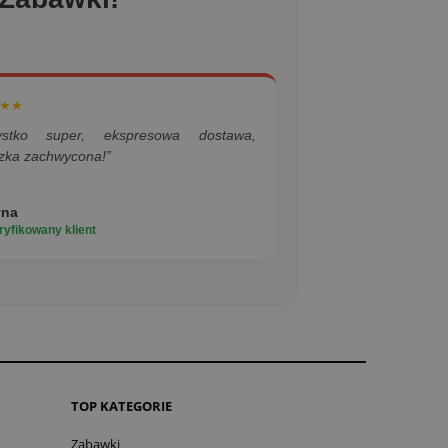
★★
ystko super, ekspresowa dostawa,
zka zachwycona!”
yna
yfikowany klient
TOP KATEGORIE
Zabawki