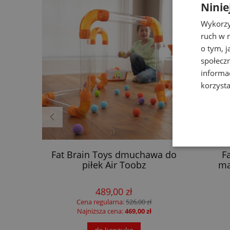
Ninie
Wykorzy
ruch w n
o tym, 
społecz
informa
korzysta
blica
Fat Brain Toys dmuchawa do
F
Liewood
piłek Air Toobz
ma
489,00 zł
Cena regularna:
526,00 zł
Najniższa cena:
469,00 zł