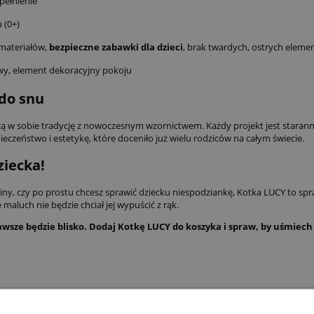
pełnienie
 (0+)
materiałów,
bezpieczne zabawki dla dzieci
, brak twardych, ostrych elem
y, element dekoracyjny pokoju
 do snu
zą w sobie tradycję z nowoczesnym wzornictwem. Każdy projekt jest staran
eczeństwo i estetykę, które doceniło już wielu rodziców na całym świecie.
iecka!
ciny, czy po prostu chcesz sprawić dziecku niespodziankę, Kotka LUCY to s
aluch nie będzie chciał jej wypuścić z rąk.
wsze będzie blisko. Dodaj Kotkę LUCY do koszyka i spraw, by uśmiech 