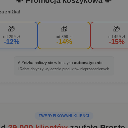
💸 Promocja koszykowa 💸
za zniżka!
🎁
🎁
🎁
od 299 zł
od 399 zł
od 499 zł
-12%
-14%
-15%
⚡ Zniżka naliczy się w koszyku
automatycznie
.
ℹ️ Rabat dotyczy wyłącznie produktów nieprzecenionych.
ZWERYFIKOWANI KLIENCI
ad
29 000 klientów
zaufało Proste