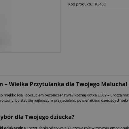
Kod produktu:
K346C
 – Wielka Przytulanka dla Twojego Malucha!
cko miękkością i poczuciem bezpieczeństwa? Poznaj Kotkę LUCY – uroczą ma
 stworzony, by stać się najlepszym przyjacielem, powiernikiem dziecięcych
ybór dla Twojego dziecka?
ki edukacyjne
i przytulanki odgrywają kluczową rolę w rozwoju emocjonal