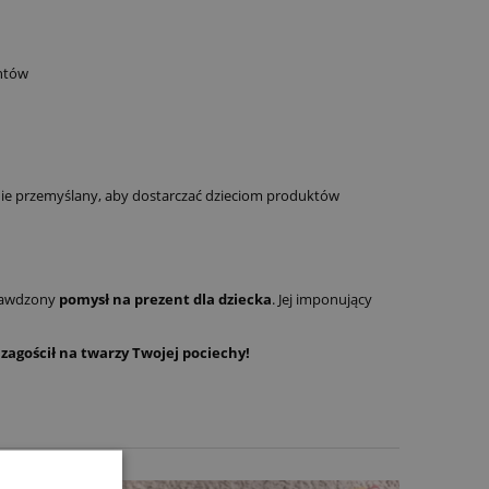
entów
nie przemyślany, aby dostarczać dzieciom produktów
prawdzony
pomysł na prezent dla dziecka
. Jej imponujący
zagościł na twarzy Twojej pociechy!