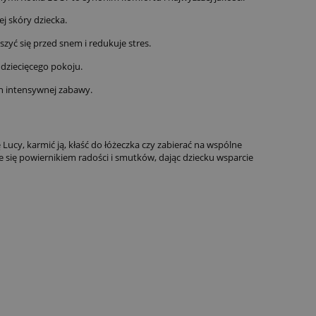
j skóry dziecka.
yć się przed snem i redukuje stres.
dziecięcego pokoju.
ch intensywnej zabawy.
Lucy, karmić ją, kłaść do łóżeczka czy zabierać na wspólne
e się powiernikiem radości i smutków, dając dziecku wsparcie