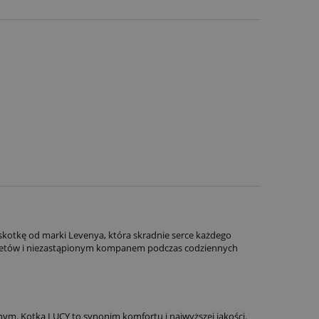
skotkę od marki Levenya, która skradnie serce każdego
 sekretów i niezastąpionym kompanem podczas codziennych
nym. Kotka LUCY to synonim komfortu i najwyższej jakości.