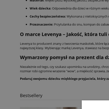
Materiał:
Miękki plusz wysokiej jakości, bezpieczne wy
Wiek dziecka:
Odpowiednia dla dzieci w różnym wieku
Cechy bezpieczeństwa:
Wykonana z nietoksycznych 
Przeznaczenie:
Przytulanka do snu, kompan do zabaw
O marce Levenya – Jakość, która tuli
Levenya to producent znany z tworzenia maskotek, które łąc
najwyższej klasy. Wybierając markę Levenya, stawiasz na bezpi
Wymarzony pomysł na prezent dla dz
Niezależnie od tego, czy szukasz upominku na urodziny, chrz
rozmiar robi ogromne wrażenie "wow", a miękkość sprawia, że m
Podaruj swojemu dziecku miękkiego przyjaciela, który za
Bestsellery