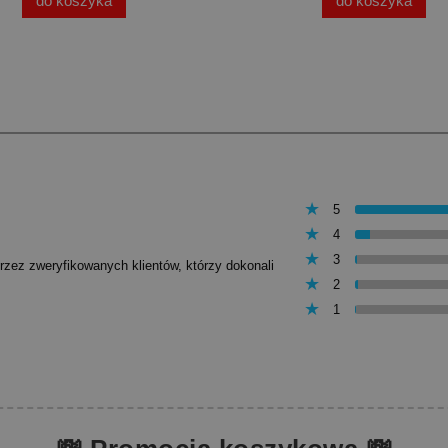
do koszyka
do koszyka
5
4
3
przez zweryfikowanych klientów, którzy dokonali
2
1