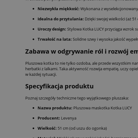
Niezwykła miękkość:
Wykonana z wyselekcjonowanych,
Idealna do przytulania:
Dzięki swojej wielkości (aż 
Uroczy design:
Stylowa Kotka LUCY przyciąga wzrok su
Trwałość na lata:
Solidne szwy i wysoka jakość wypełn
Zabawa w odgrywanie ról i rozwój e
Pluszowa kotka to nie tylko ozdoba, ale przede wszystkim na
herbatki z lalkami. Taka aktywność rozwija empatię, uczy opi
w każdej sytuacji.
Specyfikacja produktu
Poznaj szczegóły techniczne tego wyjątkowego pluszaka:
Nazwa produktu:
Pluszowa maskotka Kotka LUCY
Producent:
Levenya
Wielkość:
51 cm (od uszu do ogonka)