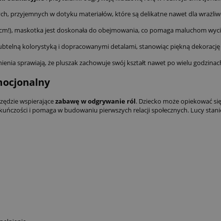
 przyjemnych w dotyku materiałów, które są delikatne nawet dla wrażliwe
51 cm!), maskotka jest doskonała do obejmowania, co pomaga maluchom wycisz
btelną kolorystyką i dopracowanymi detalami, stanowiąc piękną dekorację 
ienia sprawiają, że pluszak zachowuje swój kształt nawet po wielu godzina
mocjonalny
rzędzie wspierające
zabawę w odgrywanie ról
. Dziecko może opiekować się 
ekuńczości i pomaga w budowaniu pierwszych relacji społecznych. Lucy stani