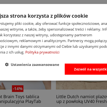
jsza strona korzysta z plików cookie
stujemy pliki cookie, aby oferować funkcje społecznościowe, an
aszej witrynie, a także, żeby spersonalizować treści i reklamy. In
jak korzystasz z naszej witryny, udostępniamy partnerom
nościowym, reklamowym i analitycznym. Partnerzy mogą połączy
cje z innymi danymi otrzymanymi od Ciebie lub uzyskanymi pod
nia z ich usług.
Polityka prywatności
Ustawienia zaawansowane
Zezwól na wszystk
-14%
at Brain Toys tablica
Little Dutch namiot plaż
nipulacyjna PlayTab
up z powłoką UV40 Fresh