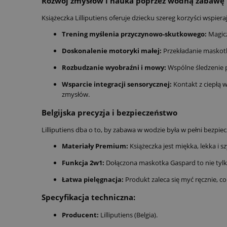
Rozwój zmysłów i nauka poprzez wodną zabawę
Książeczka Lilliputiens oferuje dziecku szereg korzyści wspie
Trening myślenia przyczynowo-skutkowego:
Magicz
Doskonalenie motoryki małej:
Przekładanie maskotk
Rozbudzanie wyobraźni i mowy:
Wspólne śledzenie p
Wsparcie integracji sensorycznej:
Kontakt z ciepłą 
zmysłów.
Belgijska precyzja i bezpieczeństwo
Lilliputiens dba o to, by zabawa w wodzie była w pełni bezpiecz
Materiały Premium:
Książeczka jest miękka, lekka i 
Funkcja 2w1:
Dołączona maskotka Gaspard to nie tylko
Łatwa pielęgnacja:
Produkt zaleca się myć ręcznie, 
Specyfikacja techniczna:
Producent:
Lilliputiens (Belgia).