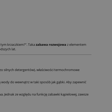
d tym krzaczkiem?”. Taka
zabawa rozwojowa
z elementem
dszych lat.
ardzo silnych detergentów), właściwości termochromowe
ną wody do wewnątrz w taki sposób jak gąbki. Aby zapewnić
wa. Jednak ze względu na funkcję zabawki kąpielowej, zawsze