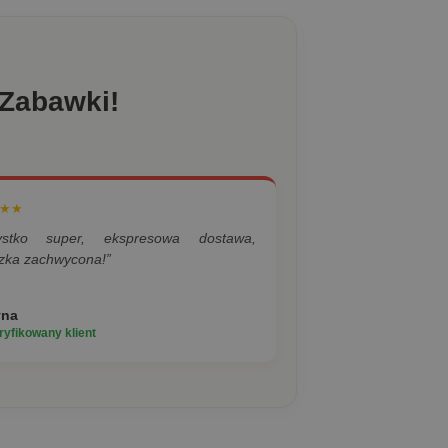
 Zabawki!
★★
ystko super, ekspresowa dostawa,
zka zachwycona!”
yna
yfikowany klient