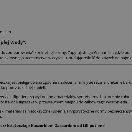
n. 32°C.
płej Wody”:
 do „odczarowania” konkretnej strony. Zapytaj: „Kogo Gaspard znajdzie po
ko aktywnego uczestnictwa w czytaniu, budując miłość do książek od najmło
iążeczka jest pielęgnowana zgodnie z zaleceniami (mycie ręczne, unikanie b
cko podczas każdej kąpieli.
żeczki Lilliputiens są wykonane z materiałów syntetycznych, które nie chło
 pozostawić książeczkę w przewiewnym miejscu do całkowitego wyschnięcia.
ak, materiały są nietoksyczne i spełniają rygorystyczne normy bezpieczeńst
zi.
erz książeczkę z Kaczorkiem Gaspardem od Lilliputiens!