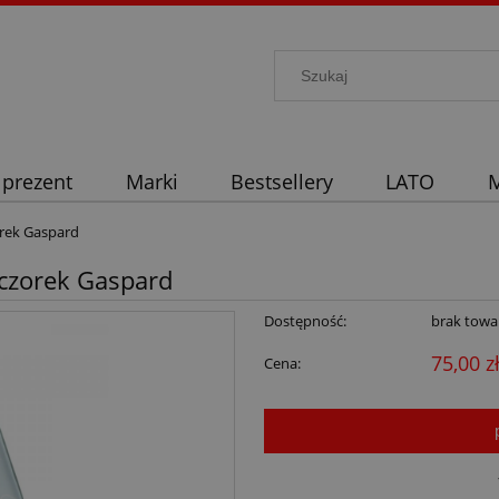
 prezent
Marki
Bestsellery
LATO
M
zorek Gaspard
Kaczorek Gaspard
Dostępność:
brak towa
75,00 z
Cena: