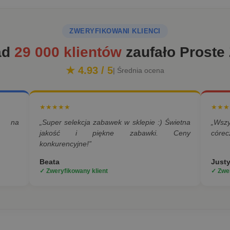
ZWERYFIKOWANI KLIENCI
ad
29 000 klientów
zaufało Proste
★ 4.93 / 5
| Średnia ocena
★★★★★
★★★
a na
„Super selekcja zabawek w sklepie :) Świetna
„Wsz
jakość i piękne zabawki. Ceny
córec
konkurencyjne!”
Beata
Just
✓ Zweryfikowany klient
✓ Zwer