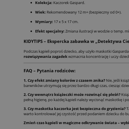
Kolekcja:
Kaczorek Gaspard.
Wiek:
Rekomendowany 12 m+ (bezpieczny od 0+).
Wymiary:
17 x 5 x 17 cm.
Efekt specjalny:
Zmiana ilustracji w wodzie o temp. mi
KIDYTIPS – Ekspercka zabawka w „Detektywa Cie
Podczas kąpieli poproś dziecko, aby użyło maskotki Gasparda
rozwiązywania zagadek
wzmacnia koncentrację i uczy dziec
FAQ – Pytania rodziców:
1. Czy efekt zmiany kolorów z czasem znika?
Nie, jeśli ks
barwników utrzymują się przez bardzo długi czas, ciesząc dzie
2. Czy wewnątrz książeczki może rozwinąć się pleśń?
Ksią
pełną higienę, po każdej kąpieli należy wycisnąć maskotkę i
3. Czy maskotka kaczorka jest bezpieczna do gryzienia?
T
warto kontrolować jej czystość przed podaniem dziecku do bu
Zmień czas kąpieli w magiczne odkrywanie świata – wybi