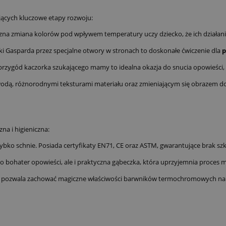
rających kluczowe etapy rozwoju:
na zmiana kolorów pod wpływem temperatury uczy dziecko, że ich działanie
i Gasparda przez specjalne otwory w stronach to doskonałe ćwiczenie dla
p
rzygód kaczorka szukającego mamy to idealna okazja do snucia opowieści,
wodą, różnorodnymi teksturami materiału oraz zmieniającym się obrazem d
na i higieniczna:
szybko schnie. Posiada certyfikaty EN71, CE oraz ASTM, gwarantujące brak sz
 bohater opowieści, ale i praktyczna gąbeczka, która uprzyjemnia proces m
co pozwala zachować magiczne właściwości barwników termochromowych na d