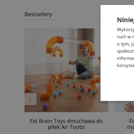
Bestsellery
Ninie
Wykorzy
ruch w n
o tym, 
społecz
informa
korzysta
a Swim
Fat Brain Toys dmuchawa do
F
piłek Air Toobz
ma