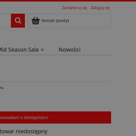
Zarejestruj się
Zaloguj się
Koszyk:
(pusty)
id Season Sale ⭐
Nowości
ru
ł
powiadom o dostępności
towar niedostępny