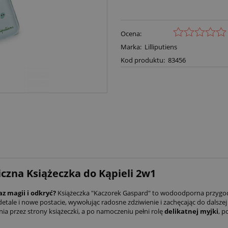
Ocena:
Marka:
Lilliputiens
Kod produktu:
83456
iczna Książeczka do Kąpieli 2w1
z magii i odkryć?
Książeczka "Kaczorek Gaspard" to wodoodporna przygoda
 detale i nowe postacie, wywołując radosne zdziwienie i zachęcając do dalsze
a przez strony książeczki, a po namoczeniu pełni rolę
delikatnej myjki
, p