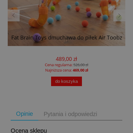
Fat Brain Toys dmuchawa do piłek Air Toobz
489,00 zł
Cena regularna:
526,00 zł
Najniższa cena:
469,00 zł
do koszyka
Opinie
Pytania i odpowiedzi
Ocena sklepu