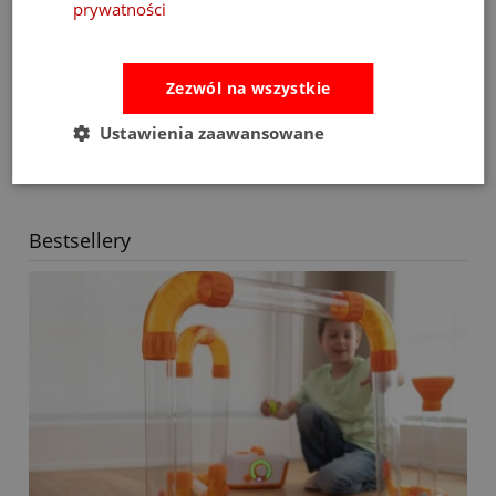
prywatności
Lalka Lena to nie tylko zabawka, ale pierwsza towarzyszka
codziennych rytuałów, opowieści i sekretów.
Zezwól na wszystkie
Jeśli szukasz bezpiecznej, miękkiej lalki dla 2-latki lub 2-latka, która
wspiera rozwój emocjonalny i kreatywną zabawę – Lena będzie
doskonałym wyborem.
Ustawienia zaawansowane
Podaruj dziecku przyjaciółkę, która zostanie z nim na dłużej.
Bestsellery