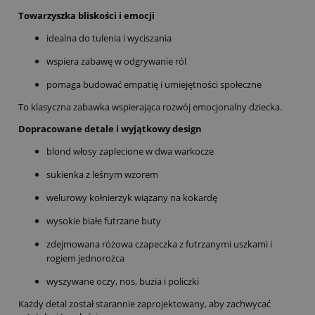
Towarzyszka bliskości i emocji
idealna do tulenia i wyciszania
wspiera zabawę w odgrywanie ról
pomaga budować empatię i umiejętności społeczne
To klasyczna zabawka wspierająca rozwój emocjonalny dziecka.
Dopracowane detale i wyjątkowy design
blond włosy zaplecione w dwa warkocze
sukienka z leśnym wzorem
welurowy kołnierzyk wiązany na kokardę
wysokie białe futrzane buty
zdejmowana różowa czapeczka z futrzanymi uszkami i
rogiem jednorożca
wyszywane oczy, nos, buzia i policzki
Każdy detal został starannie zaprojektowany, aby zachwycać