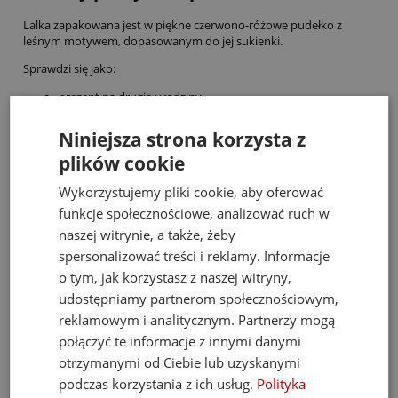
Lalka zapakowana jest w piękne czerwono-różowe pudełko z
leśnym motywem, dopasowanym do jej sukienki.
Sprawdzi się jako:
prezent na drugie urodziny
upominek świąteczny
Niniejsza strona korzysta z
pierwsza lalka dla dziecka
plików cookie
wyjątkowy podarunek bez okazji
Wykorzystujemy pliki cookie, aby oferować
funkcje społecznościowe, analizować ruch w
To miękka przyjaciółka, która może towarzyszyć dziecku w domu,
na spacerze i w podróży.
naszej witrynie, a także, żeby
spersonalizować treści i reklamy. Informacje
Lilliputiens – kreatywność i jakość
o tym, jak korzystasz z naszej witryny,
udostępniamy partnerom społecznościowym,
Belgijska marka Lilliputiens tworzy zabawki, które łączą wysoką
jakość wykonania z rozwijającą zabawą i pięknym designem.
reklamowym i analitycznym. Partnerzy mogą
połączyć te informacje z innymi danymi
Produkty powstają z myślą o wspieraniu rozwoju dziecka poprzez
bliskość, wyobraźnię i bezpieczne materiały.
otrzymanymi od Ciebie lub uzyskanymi
podczas korzystania z ich usług.
Polityka
Przyjaciółka na lata