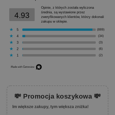
Opinie, z których została wyliczona
średnia, są wystawione przez
4.93
zweryfikowanych klientów, którzy dokonali
zakupu w sklepie.
5
(889)
4
(34)
3
(3)
2
(6)
1
(2)
💸 Promocja koszykowa 💸
Im większe zakupy, tym większa zniżka!