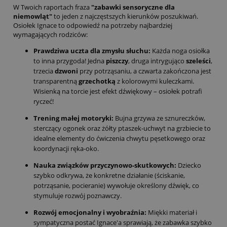
W Twoich raportach fraza
"zabawki sensoryczne dla
niemowląt"
to jeden z najczęstszych kierunków poszukiwań.
Osiołek Ignace to odpowiedź na potrzeby najbardziej
wymagających rodziców:
Prawdziwa uczta dla zmysłu słuchu:
Każda noga osiołka
to inna przygoda! Jedna
piszczy
, druga intrygująco
szeleści
,
trzecia
dzwoni
przy potrząsaniu, a czwarta zakończona jest
transparentną
grzechotką
z kolorowymi kuleczkami.
Wisienką na torcie jest efekt dźwiękowy – osiołek potrafi
ryczeć!
Trening małej motoryki:
Bujna grzywa ze sznureczków,
sterczący ogonek oraz żółty ptaszek-uchwyt na grzbiecie to
idealne elementy do ćwiczenia chwytu pęsetkowego oraz
koordynacji ręka-oko.
Nauka związków przyczynowo-skutkowych:
Dziecko
szybko odkrywa, że konkretne działanie (ściskanie,
potrząsanie, pocieranie) wywołuje określony dźwięk, co
stymuluje rozwój poznawczy.
Rozwój emocjonalny i wyobraźnia:
Miękki materiał i
sympatyczna postać Ignace'a sprawiają, że zabawka szybko