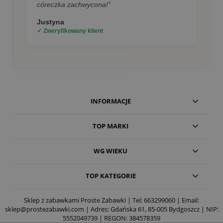
córeczka zachwycona!”
Justyna
✓ Zweryfikowany klient
INFORMACJE
TOP MARKI
WG WIEKU
TOP KATEGORIE
Sklep z zabawkami Proste Zabawki | Tel:
663299060
| Email:
sklep@prostezabawki.com
| Adres: Gdańska 61, 85-005 Bydgoszcz | NIP:
5552049739 | REGON: 384578359