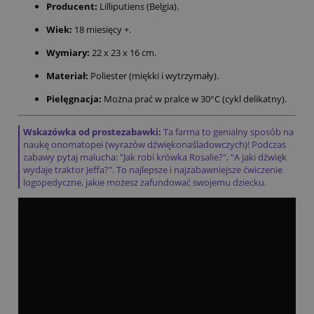
Producent:
Lilliputiens (Belgia).
Wiek:
18 miesięcy +.
Wymiary:
22 x 23 x 16 cm.
Materiał:
Poliester (miękki i wytrzymały).
Pielęgnacja:
Można prać w pralce w 30°C (cykl delikatny).
Wskazówka od prostezabawki:
Ta farma to genialny sposób na
naukę onomatopei (wyrazów dźwiękonaśladowczych)! Podczas
zabawy pytaj malucha: "Jak robi krówka Rosalie?", "A jaki dźwięk
wydaje traktor Jeffa?". To najlepsze i najzabawniejsze ćwiczenie
logopedyczne, jakie możesz zafundować swojemu dziecku.