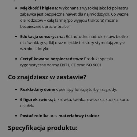
Miękkość i higiena:
Wykonana z wysokiej jakości poliestru
zabawka jest bezpieczna nawet dla najmłodszych. Co ważne
dla rodziców – całą farmę (po wyjęciu traktora) można
bezpiecznie uprać w pralce!
Edukacja sensoryczna:
Różnorodne nadruki (staw, błotko
dla świnki, grządki) oraz miękkie tekstury stymulują zmysł
wzroku i dotyku.
Certyfikowane bezpieczeństwo:
Produkt spełnia
rygorystyczne normy EN71, CE oraz ISO 9001.
Co znajdziesz w zestawie?
Rozkładany domek
pełniący funkcję torby i zagrody.
6 figurek zwierząt:
krówka, świnka, owieczka, kaczka, kura,
osiołek.
Postać rolnika
oraz
materiałowy traktor
.
Specyfikacja produktu: