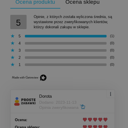
Ocena produktu
Ocena sklepu
Opinie, z których została wyliczona średnia, są
5
wystawione przez zweryfikowanych klientów,
którzy dokonali zakupu w sklepie.
5
(1)
4
(0)
3
(0)
2
(0)
1
(0)
Dorota
Dodano: 2023-11-13
Opinia zweryfikowana
Ocena:
Ocena sklepu: