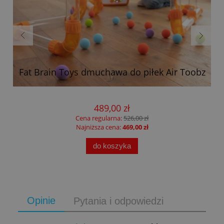
Fat Brain Toys dmuchawa do piłek Air Toobz
489,00 zł
Cena regularna:
526,00 zł
Najniższa cena:
469,00 zł
do koszyka
Opinie
Pytania i odpowiedzi