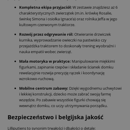
Kompletna ekipa przyjaciół:
W zestawie znajdziesz aż 6
charakterystycznych zwierzątek (m.in. krówkę Rosalie,
świnkę Simona i osiołka Ignace’a) oraz rolnika Jeffa w jego
kultowym czerwonym traktorze.
Rozwój przez odgrywanie ról:
Otwieranie drzwiczek
kurnika, wyprowadzanie owieczki na pastwisko czy
przejażdżka traktorem to doskonały trening wyobraźni i
nauka empatii wobec zwierząt.
Mała motoryka w praktyce:
Manipulowanie miękkimi
figurkami, zapinanie rzepów i składanie ścianek domku
rewelacyjnie rozwija precyzję rączek i koordynację
wzrokowo-ruchową.
Mobilne centrum zabawy:
Dzięki wygodnemu uchwytowi
i lekkiej konstrukcji, dziecko może zabrać swoją farmę
wszędzie. Po zabawie wszystkie figurki chowają się
wewnątrz domku, co uczy utrzymywania porządku.
Bezpieczeństwo i belgijska jakość
Lilliputiens to synonim trwałości i dbałości o detale: