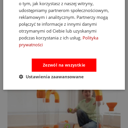
o tym, jak korzystasz z naszej witryny,
udostępniamy partnerom społecznościowym,
le
Kids Concept drewniana farma dla dzieci
reklamowym i analitycznym. Partnerzy mogą
149,00 zł
połączyć te informacje z innymi danymi
199,00 zł
otrzymanymi od Ciebie lub uzyskanymi
do koszyka
podczas korzystania z ich usług.
Polityka
prywatności
Zezwól na wszystkie
Bestsellery
Ustawienia zaawansowane