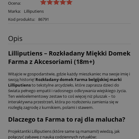
Ocena:
Marka:
Lilliputiens
Kod produktu:
86791
Opis
Lilliputiens – Rozkładany Miękki Domek
Farma z Akcesoriami (18m+)
Witajcie w gospodarstwie, gdzie każdy mieszkaniec ma swoje imię i
swoją historię!
Rozkładany domek Farma belgijskiej marki
Lilliputiens
to tekstylne arcydzieło, które zaprasza dzieci do
świata pełnego empatii i radosnego odkrywania wiejskiego życia.
Ten wieloelementowy zestaw to coś więcej niż pluszak – to
interaktywna przestrzeń, która po rozłożeniu zamienia się w
rozległą zagrodę z kurnikiem, polami i stawem.
Dlaczego ta Farma to raj dla malucha?
Projektantki Lilliputiens (które same są mamami!) wiedzą, jak
połączyć zabawę z nauką codziennych rytuałów: