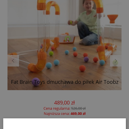
Fat Brain Toys dmuchawa do piłek Air Toobz
489,00 zł
Cena regularna:
526,00 zł
Najniższa cena:
469,00 zł
do koszyka