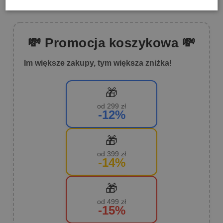
💸 Promocja koszykowa 💸
Im większe zakupy, tym większa zniżka!
🎁
od 299 zł
-12%
🎁
od 399 zł
-14%
🎁
od 499 zł
-15%