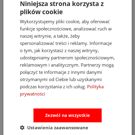
Niniejsza strona korzysta z
plików cookie
Wykorzystujemy pliki cookie, aby oferować
Opinie
Pytania i odpowiedzi
funkcje społecznościowe, analizować ruch w
naszej witrynie, a także, żeby
spersonalizować treści i reklamy. Informacje
Ocena sklepu
o tym, jak korzystasz z naszej witryny,
Opinie, z których została wyliczona
udostępniamy partnerom społecznościowym,
średnia, są wystawione przez
4.93
reklamowym i analitycznym. Partnerzy mogą
zweryfikowanych klientów, którzy dokonali
połączyć te informacje z innymi danymi
zakupu w sklepie.
otrzymanymi od Ciebie lub uzyskanymi
5
(889)
podczas korzystania z ich usług.
Polityka
4
(34)
prywatności
3
(3)
2
(6)
1
(2)
Zezwól na wszystkie
Ustawienia zaawansowane