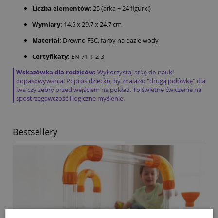
Liczba elementów:
25 (arka + 24 figurki)
Wymiary:
14,6 x 29,7 x 24,7 cm
Materiał:
Drewno FSC, farby na bazie wody
Certyfikaty:
EN-71-1-2-3
Wskazówka dla rodziców:
Wykorzystaj arkę do nauki
dopasowywania! Poproś dziecko, by znalazło "drugą połówkę" dla
lwa czy zebry przed wejściem na pokład. To świetne ćwiczenie na
spostrzegawczość i logiczne myślenie.
Bestsellery