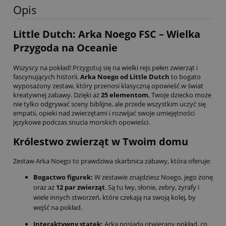
Opis
Little Dutch: Arka Noego FSC – Wielka
Przygoda na Oceanie
Wszyscy na pokład! Przygotuj się na wielki rejs pełen zwierząt i
fascynujących historii.
Arka Noego od Little Dutch
to bogato
wyposażony zestaw, który przenosi klasyczną opowieść w świat
kreatywnej zabawy. Dzięki aż
25 elementom
, Twoje dziecko może
nie tylko odgrywać sceny biblijne, ale przede wszystkim uczyć się
empatii, opieki nad zwierzętami i rozwijać swoje umiejętności
językowe podczas snucia morskich opowieści.
Królestwo zwierząt w Twoim domu
Zestaw Arka Noego to prawdziwa skarbnica zabawy, która oferuje:
Bogactwo figurek:
W zestawie znajdziesz Noego, jego żonę
oraz aż
12 par zwierząt
. Są tu lwy, słonie, zebry, żyrafy i
wiele innych stworzeń, które czekają na swoją kolej, by
wejść na pokład.
Interaktywny statek:
Arka posiada otwierany pokład, co