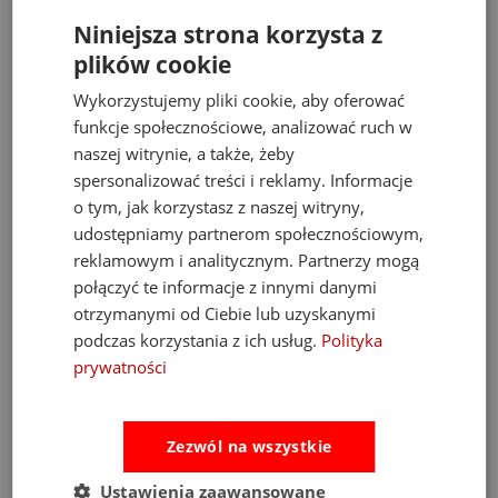
Niniejsza strona korzysta z
plików cookie
Wykorzystujemy pliki cookie, aby oferować
funkcje społecznościowe, analizować ruch w
naszej witrynie, a także, żeby
spersonalizować treści i reklamy. Informacje
Fat Brain Toys dmuchawa do piłek Air Toobz
o tym, jak korzystasz z naszej witryny,
udostępniamy partnerom społecznościowym,
reklamowym i analitycznym. Partnerzy mogą
489,00 zł
połączyć te informacje z innymi danymi
Cena regularna:
526,00 zł
otrzymanymi od Ciebie lub uzyskanymi
Najniższa cena:
469,00 zł
podczas korzystania z ich usług.
Polityka
do koszyka
prywatności
Zezwól na wszystkie
Opinie
Pytania i odpowiedzi
Ustawienia zaawansowane