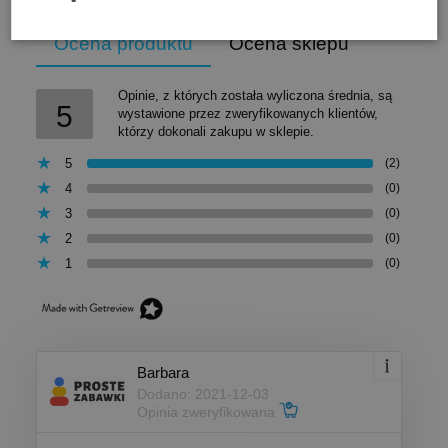
Ocena produktu
Ocena sklepu
Opinie, z których została wyliczona średnia, są
5
wystawione przez zweryfikowanych klientów,
którzy dokonali zakupu w sklepie.
5
(2)
4
(0)
3
(0)
2
(0)
1
(0)
Barbara
Dodano: 2021-12-03
Opinia zweryfikowana