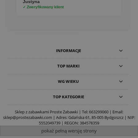
Justyna
✓ Zweryfikowany klient
INFORMACJE
TOP MARKI
WG WIEKU
TOP KATEGORIE
Sklep z zabawkami Proste Zabawki | Tel:
663299060
| Email:
sklep@prostezabawki.com
| Adres: Gdańska 61, 85-005 Bydgoszcz | NIP:
5552049739 | REGON: 384578359
pokaż pełną wersję strony