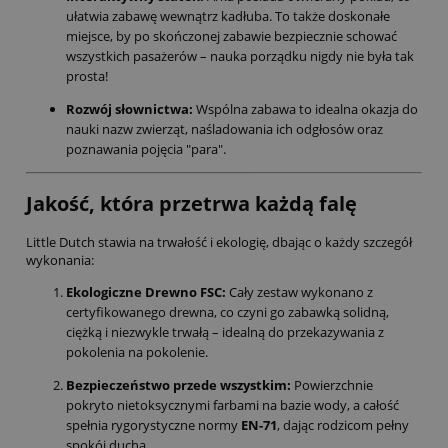
ułatwia zabawę wewnątrz kadłuba. To także doskonałe
miejsce, by po skończonej zabawie bezpiecznie schować
wszystkich pasażerów – nauka porządku nigdy nie była tak
prosta!
Rozwój słownictwa:
Wspólna zabawa to idealna okazja do
nauki nazw zwierząt, naśladowania ich odgłosów oraz
poznawania pojęcia "para".
Jakość, która przetrwa każdą falę
Little Dutch stawia na trwałość i ekologię, dbając o każdy szczegół
wykonania:
Ekologiczne Drewno FSC:
Cały zestaw wykonano z
certyfikowanego drewna, co czyni go zabawką solidną,
ciężką i niezwykle trwałą – idealną do przekazywania z
pokolenia na pokolenie.
Bezpieczeństwo przede wszystkim:
Powierzchnie
pokryto nietoksycznymi farbami na bazie wody, a całość
spełnia rygorystyczne normy
EN-71
, dając rodzicom pełny
spokój ducha.