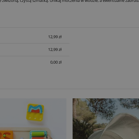
e zwilżoną, czystą szmatką. Unikaj moczenia w wodzie, a ewentualne zabrud
12,99 zł
12,99 zł
0,00 zł