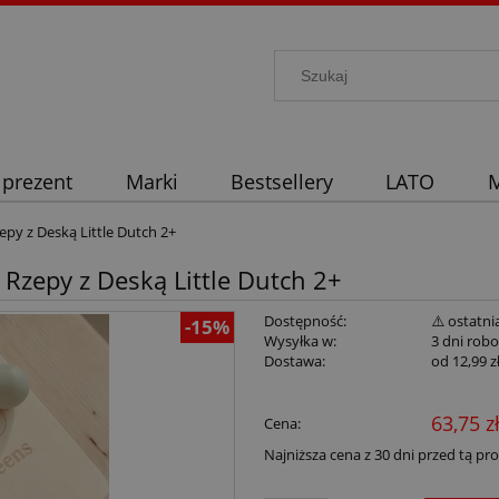
 prezent
Marki
Bestsellery
LATO
M
py z Deską Little Dutch 2+
Rzepy z Deską Little Dutch 2+
Dostępność:
⚠️ ostatni
-15%
Wysyłka w:
3 dni rob
Dostawa:
od 12,99 z
63,75 z
Cena:
Najniższa cena z 30 dni przed tą pr