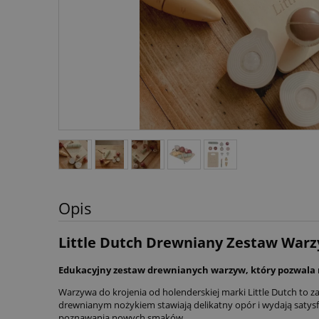
Opis
Little Dutch Drewniany Zestaw Warz
Edukacyjny zestaw drewnianych warzyw, który pozwala n
Warzywa do krojenia od holenderskiej marki Little Dutch to z
drewnianym nożykiem stawiają delikatny opór i wydają satysf
poznawania nowych smaków.