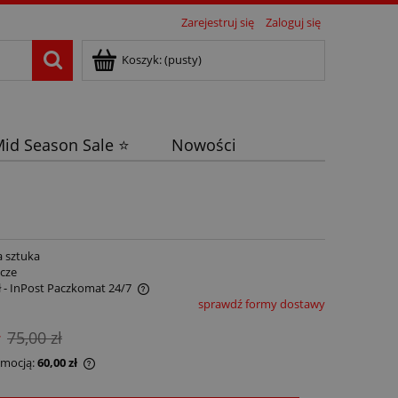
Zarejestruj się
Zaloguj się
Koszyk:
(pusty)
id Season Sale ⭐
Nowości
a sztuka
ocze
ł
- InPost Paczkomat 24/7
sprawdź formy dostawy
ł
75,00 zł
omocją:
60,00 zł