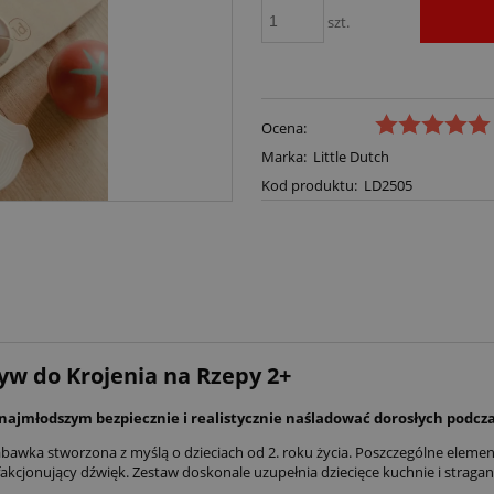
szt.
Ocena:
Marka:
Little Dutch
Kod produktu:
LD2505
yw do Krojenia na Rzepy 2+
ajmłodszym bezpiecznie i realistycznie naśladować dorosłych podcza
abawka stworzona z myślą o dzieciach od 2. roku życia. Poszczególne eleme
akcjonujący dźwięk. Zestaw doskonale uzupełnia dziecięce kuchnie i straga