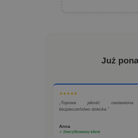
Już pon
★★★★★
„Topowa jakość nastawion
bezpieczeństwo dziecka.”
Anna
✓ Zweryfikowany klient