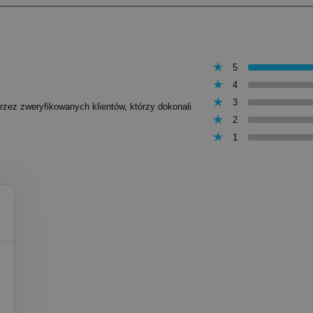
5
4
3
przez zweryfikowanych klientów, którzy dokonali
2
1