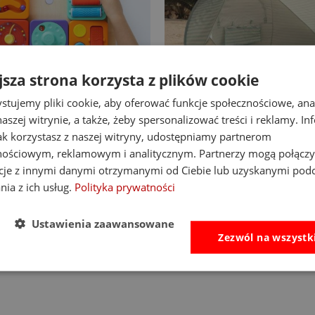
jsza strona korzysta z plików cookie
-14%
stujemy pliki cookie, aby oferować funkcje społecznościowe, an
aszej witrynie, a także, żeby spersonalizować treści i reklamy. In
at Brain Toys tablica
Little Dutch namiot plaż
jak korzystasz z naszej witryny, udostępniamy partnerom
nipulacyjna PlayTab
up z powłoką UV40 Fresh
nościowym, reklamowym i analitycznym. Partnerzy mogą połączy
cje z innymi danymi otrzymanymi od Ciebie lub uzyskanymi pod
138,00 zł
255,00 zł
nia z ich usług.
Polityka prywatności
Cena regularna:
160,00 zł
Cena regularna:
339,00 zł
Najniższa cena:
160,00 zł
Najniższa cena:
255,00 zł
Ustawienia zaawansowane
do koszyka
do koszyka
Zezwól na wszystk