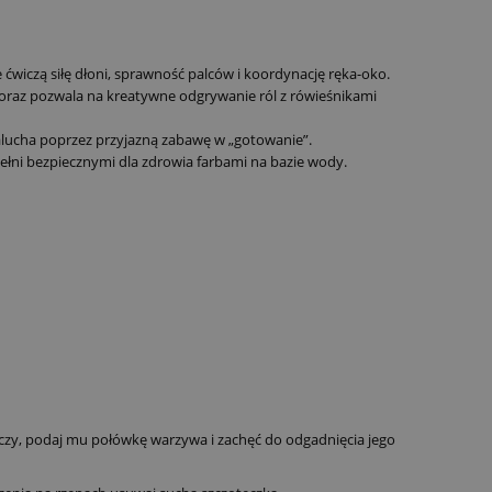
iczą siłę dłoni, sprawność palców i koordynację ręka-oko.
 oraz pozwala na kreatywne odgrywanie ról z rówieśnikami
lucha poprzez przyjazną zabawę w „gotowanie”.
ełni bezpiecznymi dla zdrowia farbami na bazie wody.
czy, podaj mu połówkę warzywa i zachęć do odgadnięcia jego