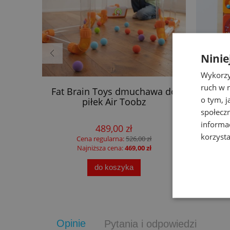
Ninie
Wykorzy
ruch w n
yjny
Fat Brain Toys dmuchawa do
F
o tym, 
 Safari
piłek Air Toobz
ma
społecz
informa
489,00 zł
korzysta
Cena regularna:
526,00 zł
Najniższa cena:
469,00 zł
do koszyka
Opinie
Pytania i odpowiedzi