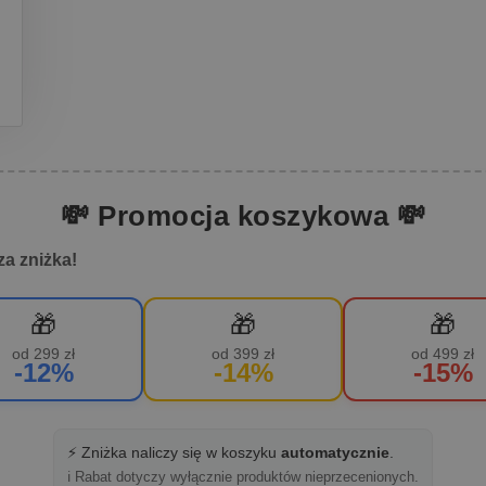
z
💸 Promocja koszykowa 💸
za zniżka!
🎁
🎁
🎁
od 299 zł
od 399 zł
od 499 zł
-12%
-14%
-15%
⚡ Zniżka naliczy się w koszyku
automatycznie
.
ℹ️ Rabat dotyczy wyłącznie produktów nieprzecenionych.