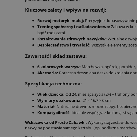
Kluczowe zalety i wpływ na rozwój:
Rozwój motoryki małej:
Precyzyjne dopasowywanie po
Trening społeczny i naśladownictwo:
Zabawa w kucha
bądź rodzicami.
Kształtowanie zdrowych nawyków:
Wizualne oswoje
Bezpieczeństwo i trwałość:
Wszystkie elementy zosta
Zawartość i skład zestawu:
6 kolorowych warzyw:
Marchewka, ogórek, pomidor, ce
Akcesoria:
Poręczna drewniana deska do krojenia ora
Specyfikacja techniczna:
Wiek dziecka:
Od 24. miesiąca życia (2+) – trafiony po
Wymiary opakowania:
21 × 16,7 × 6 cm
Materiał:
Naturalne drewno, mocne rzepy, bezpieczn
Kompatybilność:
Idealnie współgra z kuchnią, straga
Wskazówka od Proste Zabawki:
Wykorzystaj zestaw do wes
nazwy na podstawie samego kształtu (np. podłużna marchewk