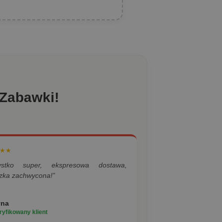
 Zabawki!
★★
ystko super, ekspresowa dostawa,
zka zachwycona!”
yna
yfikowany klient