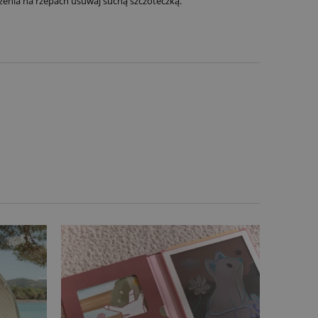
zenia na rzepach usuwaj suchą szczoteczką.