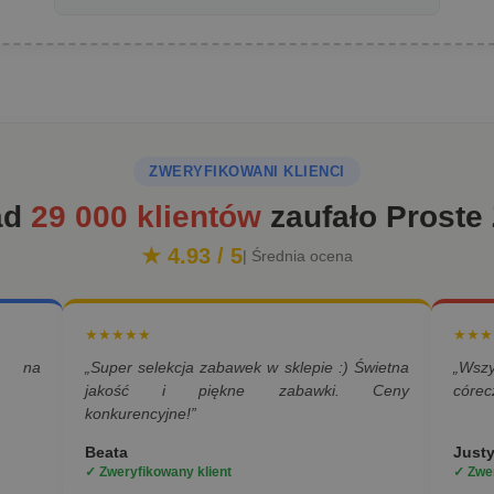
ZWERYFIKOWANI KLIENCI
ad
29 000 klientów
zaufało Proste
★ 4.93 / 5
| Średnia ocena
★★★★★
★★★
a na
„Super selekcja zabawek w sklepie :) Świetna
„Wsz
jakość i piękne zabawki. Ceny
córec
konkurencyjne!”
Beata
Just
✓ Zweryfikowany klient
✓ Zwer