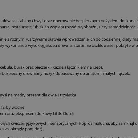
łówek, stabilny chwyt oraz operowanie bezpiecznym nożykiem doskonale ćw
rza, restaurację lub sklep wspiera rozwój wyobraźni, uczy samodzielności
nie z różnymi warzywami ułatwia wprowadzanie ich do codziennej diety ma
ły wykonane z wysokiej jakości drewna, starannie oszlifowane i pokryte w p
bula, burak oraz pieczarki (każde z łącznikiem na rzep).
z bezpieczny drewniany nożyk dopasowany do anatomii małych rączek.
mysł na mądry prezent dla dwu- i trzylatka
e farby wodne
nem oraz ekspresem do kawy Little Dutch
ołych ćwiczeń językowych i sensorycznych! Poproś malucha, aby zamknął o
a vs. okrągły pomidor).