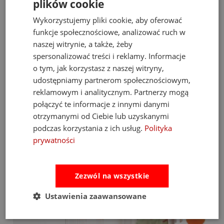
plików cookie
Wykorzystujemy pliki cookie, aby oferować
funkcje społecznościowe, analizować ruch w
naszej witrynie, a także, żeby
spersonalizować treści i reklamy. Informacje
ta Zestaw
Zestaw Papierniczy dla Dzieci z Pamiętn
o tym, jak korzystasz z naszej witryny,
t.)
Segregator Marie Djeco 6+
udostępniamy partnerom społecznościowym,
79,90 zł
119,00 zł
reklamowym i analitycznym. Partnerzy mogą
połączyć te informacje z innymi danymi
do koszyka
otrzymanymi od Ciebie lub uzyskanymi
podczas korzystania z ich usług.
Polityka
prywatności
Bestsellery
Zezwól na wszystkie
Ustawienia zaawansowane