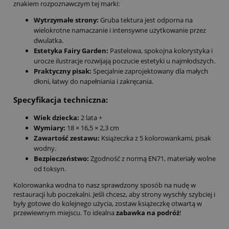
znakiem rozpoznawczym tej marki:
Wytrzymałe strony:
Gruba tektura jest odporna na
wielokrotne namaczanie i intensywne użytkowanie przez
dwulatka.
Estetyka Fairy Garden:
Pastelowa, spokojna kolorystyka i
urocze ilustracje rozwijają poczucie estetyki u najmłodszych.
Praktyczny pisak:
Specjalnie zaprojektowany dla małych
dłoni, łatwy do napełniania i zakręcania.
Specyfikacja techniczna:
Wiek dziecka:
2 lata +
Wymiary:
18 × 16,5 × 2,3 cm
Zawartość zestawu:
Książeczka z 5 kolorowankami, pisak
wodny.
Bezpieczeństwo:
Zgodność z normą EN71, materiały wolne
od toksyn.
Kolorowanka wodna to nasz sprawdzony sposób na nudę w
restauracji lub poczekalni. Jeśli chcesz, aby strony wyschły szybciej i
były gotowe do kolejnego użycia, zostaw książeczkę otwartą w
przewiewnym miejscu. To idealna
zabawka na podróż
!