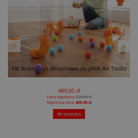
Fat Brain Toys dmuchawa do piłek Air Toobz
489,00 zł
Cena regularna:
526,00 zł
Najniższa cena:
469,00 zł
do koszyka