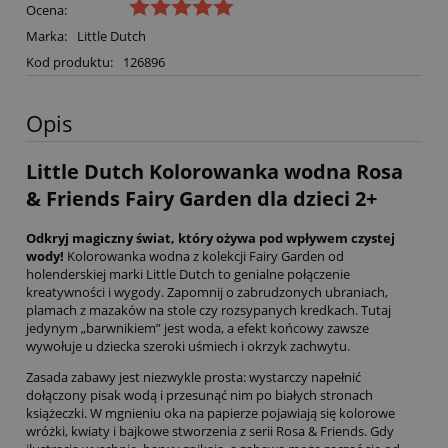
Ocena:
Marka:
Little Dutch
Kod produktu:
126896
Opis
Little Dutch Kolorowanka wodna Rosa
& Friends Fairy Garden dla dzieci 2+
Odkryj magiczny świat, który ożywa pod wpływem czystej
wody!
Kolorowanka wodna z kolekcji Fairy Garden od
holenderskiej marki Little Dutch to genialne połączenie
kreatywności i wygody. Zapomnij o zabrudzonych ubraniach,
plamach z mazaków na stole czy rozsypanych kredkach. Tutaj
jedynym „barwnikiem” jest woda, a efekt końcowy zawsze
wywołuje u dziecka szeroki uśmiech i okrzyk zachwytu.
Zasada zabawy jest niezwykle prosta: wystarczy napełnić
dołączony pisak wodą i przesunąć nim po białych stronach
książeczki. W mgnieniu oka na papierze pojawiają się kolorowe
wróżki, kwiaty i bajkowe stworzenia z serii Rosa & Friends. Gdy