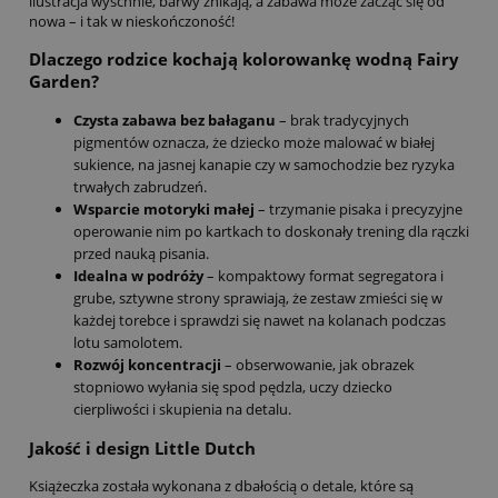
ilustracja wyschnie, barwy znikają, a zabawa może zacząć się od
nowa – i tak w nieskończoność!
Dlaczego rodzice kochają kolorowankę wodną Fairy
Garden?
Czysta zabawa bez bałaganu
– brak tradycyjnych
pigmentów oznacza, że dziecko może malować w białej
sukience, na jasnej kanapie czy w samochodzie bez ryzyka
trwałych zabrudzeń.
Wsparcie motoryki małej
– trzymanie pisaka i precyzyjne
operowanie nim po kartkach to doskonały trening dla rączki
przed nauką pisania.
Idealna w podróży
– kompaktowy format segregatora i
grube, sztywne strony sprawiają, że zestaw zmieści się w
każdej torebce i sprawdzi się nawet na kolanach podczas
lotu samolotem.
Rozwój koncentracji
– obserwowanie, jak obrazek
stopniowo wyłania się spod pędzla, uczy dziecko
cierpliwości i skupienia na detalu.
Jakość i design Little Dutch
Książeczka została wykonana z dbałością o detale, które są