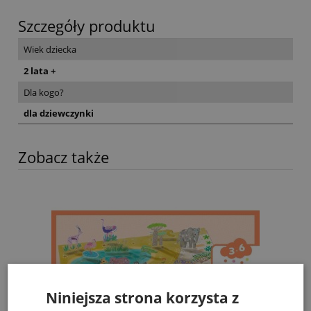
Szczegóły produktu
Wiek dziecka
2 lata +
Dla kogo?
dla dziewczynki
Zobacz także
Niniejsza strona korzysta z