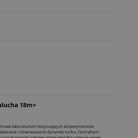
Malucha 18m+
 domowe laboratorium fascynujących eksperymentów.
 nabieranie i obserwowanie dynamiki ruchu. Centralnym
o nauki poprzez zabawę, które nie tylko zajmuje uwagę