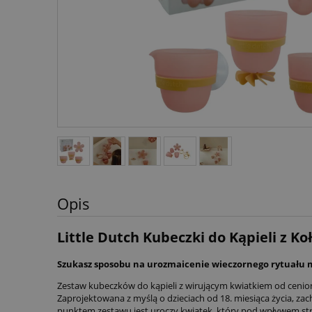
Opis
Little Dutch Kubeczki do Kąpieli z
Szukasz sposobu na urozmaicenie wieczornego rytuału 
Zestaw kubeczków do kąpieli z wirującym kwiatkiem od cenio
Zaprojektowana z myślą o dzieciach od 18. miesiąca życia, z
punktem zestawu jest uroczy kwiatek, który pod wpływem str