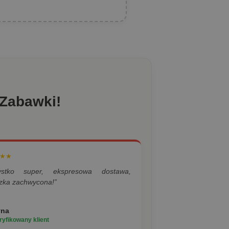
 Zabawki!
★★
ystko super, ekspresowa dostawa,
zka zachwycona!”
yna
yfikowany klient