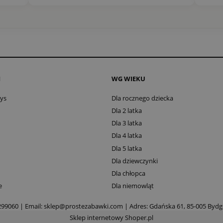
I
WG WIEKU
oys
Dla rocznego dziecka
Dla 2 latka
Dla 3 latka
Dla 4 latka
Dla 5 latka
Dla dziewczynki
Dla chłopca
e
Dla niemowląt
299060
| Email:
sklep@prostezabawki.com
| Adres: Gdańska 61, 85-005 Byd
Sklep internetowy Shoper.pl