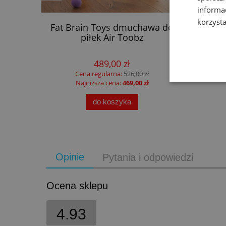
informa
korzysta
yjny
Fat Brain Toys dmuchawa do
F
 Safari
piłek Air Toobz
ma
489,00 zł
Cena regularna:
526,00 zł
Najniższa cena:
469,00 zł
do koszyka
Opinie
Pytania i odpowiedzi
Ocena sklepu
4.93