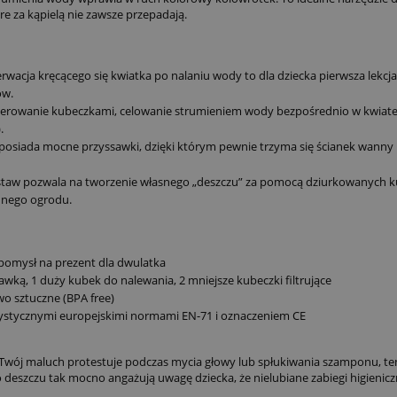
e za kąpielą nie zawsze przepadają.
wacja kręcącego się kwiatka po nalaniu wody to dla dziecka pierwsza lekcja
ów.
erowanie kubeczkami, celowanie strumieniem wody bezpośrednio w kwiat
.
osiada mocne przyssawki, dzięki którym pewnie trzyma się ścianek wanny 
taw pozwala na tworzenie własnego „deszczu” za pomocą dziurkowanych k
dnego ogrodu.
 pomysł na prezent dla dwulatka
awką, 1 duży kubek do nalewania, 2 mniejsze kubeczki filtrujące
wo sztuczne (BPA free)
ystycznymi europejskimi normami EN-71 i oznaczeniem CE
i Twój maluch protestuje podczas mycia głowy lub spłukiwania szamponu, te
 deszczu tak mocno angażują uwagę dziecka, że nielubiane zabiegi higienic