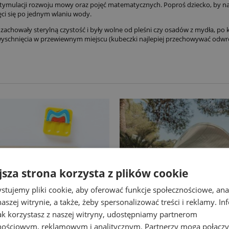
tymulacji rozwoju mowy oraz pojęć matematycznych. Poproś dziecko, by n
ęci się po jednym wlaniu wody.
achowały sterylną czystość i były wolne od pleśni czy osadów z mydła, po ka
 wyschnięcia w przewiewnym miejscu (kubeczki najlepiej przechowywać odw
jsza strona korzysta z plików cookie
stujemy pliki cookie, aby oferować funkcje społecznościowe, an
aszej witrynie, a także, żeby spersonalizować treści i reklamy. In
jak korzystasz z naszej witryny, udostępniamy partnerom
nościowym, reklamowym i analitycznym. Partnerzy mogą połączy