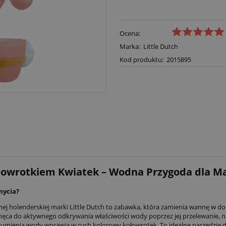
Ocena:
Marka:
Little Dutch
Kod produktu:
2015895
 Kołowrotkiem Kwiatek – Wodna Przygoda dla 
mycia?
nej holenderskiej marki Little Dutch to zabawka, która zamienia wannę w
achęca do aktywnego odkrywania właściwości wody poprzez jej przelewanie,
umienia wody wprawia w ruch kolorowy kołowrotek. To idealne narzędzie d