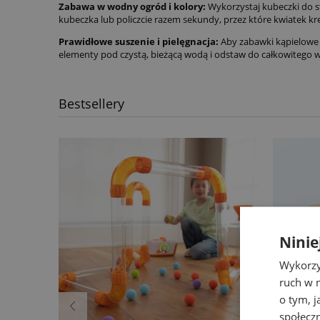
Zabawa w wodny ogród i kolory:
Wykorzystaj kubeczki do s
kubeczka lub policzcie razem sekundy, przez które kwiatek kr
Prawidłowe suszenie i pielęgnacja:
Aby zabawki kąpielowe z
elementy pod czystą, bieżącą wodą i odstaw do całkowitego
Bestsellery
Ninie
Wykorzy
ruch w n
o tym, 
społecz