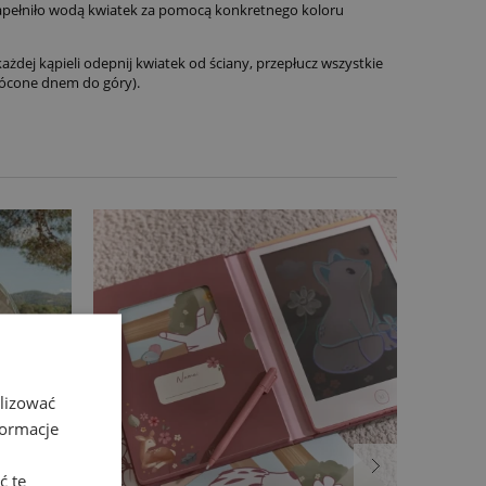
apełniło wodą kwiatek za pomocą konkretnego koloru
żdej kąpieli odepnij kwiatek od ściany, przepłucz wszystkie
rócone dnem do góry).
alizować
formacje
ć te