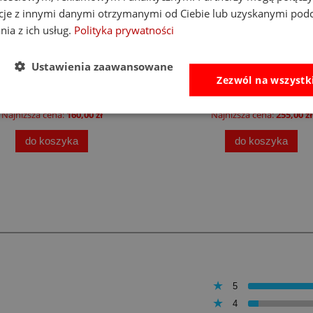
cje z innymi danymi otrzymanymi od Ciebie lub uzyskanymi pod
-14%
nia z ich usług.
Polityka prywatności
at Brain Toys tablica
Little Dutch namiot plaż
nipulacyjna PlayTab
up z powłoką UV40 Fresh
Ustawienia zaawansowane
Zezwól na wszystk
138,00 zł
255,00 zł
Cena regularna:
160,00 zł
Cena regularna:
339,00 zł
Najniższa cena:
160,00 zł
Najniższa cena:
255,00 zł
do koszyka
do koszyka
5
4