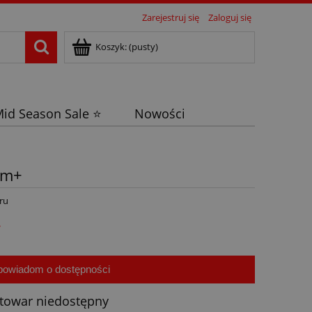
Zarejestruj się
Zaloguj się
Koszyk:
(pusty)
id Season Sale ⭐
Nowości
8m+
ru
ł
powiadom o dostępności
towar niedostępny