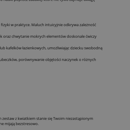
 fizyki w praktyce. Maluch intuicyjnie odkrywa zależność
ek oraz chwytanie mokrych elementów doskonale ćwiczy
lub kafelków łazienkowych, umożliwiając dziecku swobodną
ubeczków, porównywanie objętości naczynek o różnych
n zestaw z kwiatkiem stanie się Twoim niezastąpionym
zne mijają bezstresowo.