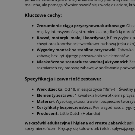
malucha, ale pomaga również oswoić się z wodą dzieciom, któr
Kluczowe cechy:
Zrozumienie ciągu przyczynowo-skutkowego:
Obser
między intensywnością strumienia a prędkością obrot
Rozwój motoryki małej i koordynacji:
Precyzyjne op
chwyt oraz koordynację wzrokowo-ruchową (ręka-oko)
Wygodny montaż na stabilne przyssawki:
Zabawka p
zabawę bez irytującego przesuwania się elementów.
Nieskończone scenariusze wodnej aktywności:
Zes
rozmiarach czy radosną zabawę w podlewanie podwo
Specyfikacja i zawartość zestawu:
Wiek dziecka:
Od 18. miesiąca życia (18m+) | Świetny
Elementy zestawu:
1 kwiatek z kołowrotkiem i przyss
Materiał:
Wysokiej jakości, trwałe i bezpieczne tworzy
Certyfikaty bezpieczeństwa:
Pełna zgodność z rygor
Producent:
Little Dutch (Holandia)
Wskazówki edukacyjne i higiena od Proste Zabawki:
Jeśl
sprzymierzeńcem. Kręcący się kołowrotek i efekt spływającego