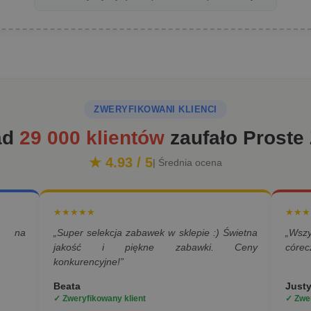
ZWERYFIKOWANI KLIENCI
ad
29 000 klientów
zaufało Proste
★ 4.93 / 5
| Średnia ocena
★★★★★
★★★
a na
„Super selekcja zabawek w sklepie :) Świetna
„Wsz
jakość i piękne zabawki. Ceny
córec
konkurencyjne!”
Beata
Just
✓ Zweryfikowany klient
✓ Zwer