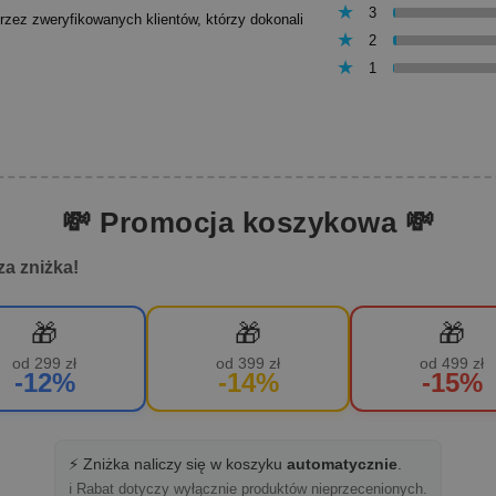
3
przez zweryfikowanych klientów, którzy dokonali
2
1
💸 Promocja koszykowa 💸
za zniżka!
🎁
🎁
🎁
od 299 zł
od 399 zł
od 499 zł
-12%
-14%
-15%
⚡ Zniżka naliczy się w koszyku
automatycznie
.
ℹ️ Rabat dotyczy wyłącznie produktów nieprzecenionych.