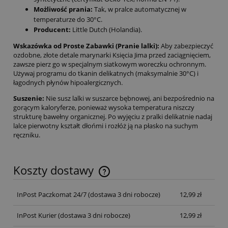
Możliwość prania:
Tak, w pralce automatycznej w
temperaturze do 30°C.
Producent:
Little Dutch (Holandia).
Wskazówka od Proste Zabawki (Pranie lalki):
Aby zabezpieczyć
ozdobne, złote detale marynarki Księcia Jima przed zaciągnięciem,
zawsze pierz go w specjalnym siatkowym woreczku ochronnym.
Używaj programu do tkanin delikatnych (maksymalnie 30°C) i
łagodnych płynów hipoalergicznych.
Suszenie:
Nie susz lalki w suszarce bębnowej, ani bezpośrednio na
gorącym kaloryferze, ponieważ wysoka temperatura niszczy
strukturę bawełny organicznej. Po wyjęciu z pralki delikatnie nadaj
lalce pierwotny kształt dłońmi i rozłóż ją na płasko na suchym
ręczniku.
Koszty dostawy
InPost Paczkomat 24/7
(dostawa 3 dni robocze)
12,99 zł
InPost Kurier
(dostawa 3 dni robocze)
12,99 zł