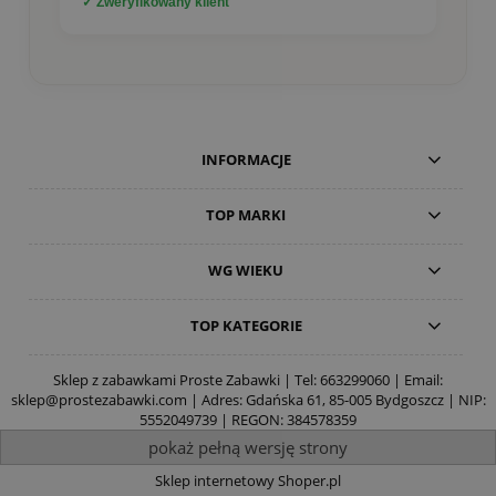
✓ Zweryfikowany klient
INFORMACJE
TOP MARKI
WG WIEKU
TOP KATEGORIE
Sklep z zabawkami Proste Zabawki | Tel:
663299060
| Email:
sklep@prostezabawki.com
| Adres: Gdańska 61, 85-005 Bydgoszcz | NIP:
5552049739 | REGON: 384578359
pokaż pełną wersję strony
Sklep internetowy Shoper.pl