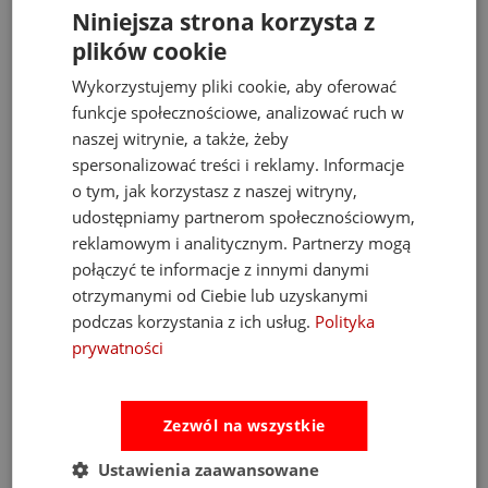
35 cm 12m+
Niniejsza strona korzysta z
85,00 zł
99,00 zł
plików cookie
do koszyka
Wykorzystujemy pliki cookie, aby oferować
funkcje społecznościowe, analizować ruch w
naszej witrynie, a także, żeby
spersonalizować treści i reklamy. Informacje
Bestsellery
o tym, jak korzystasz z naszej witryny,
udostępniamy partnerom społecznościowym,
reklamowym i analitycznym. Partnerzy mogą
połączyć te informacje z innymi danymi
otrzymanymi od Ciebie lub uzyskanymi
podczas korzystania z ich usług.
Polityka
prywatności
Zezwól na wszystkie
Ustawienia zaawansowane