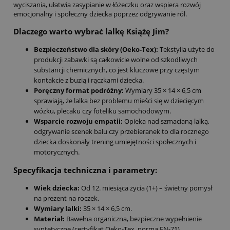
wyciszania, ułatwia zasypianie w łóżeczku oraz wspiera rozwój
emocjonalny i społeczny dziecka poprzez odgrywanie ról.
Dlaczego warto wybrać lalkę Książę Jim?
Bezpieczeństwo dla skóry (Oeko-Tex):
Tekstylia użyte do
produkcji zabawki są całkowicie wolne od szkodliwych
substancji chemicznych, co jest kluczowe przy częstym
kontakcie z buzią i rączkami dziecka.
Poręczny format podróżny:
Wymiary 35 × 14 × 6,5 cm
sprawiają, że lalka bez problemu mieści się w dziecięcym
wózku, plecaku czy foteliku samochodowym.
Wsparcie rozwoju empatii:
Opieka nad szmacianą lalką,
odgrywanie scenek balu czy przebieranek to dla rocznego
dziecka doskonały trening umiejętności społecznych i
motorycznych.
Specyfikacja techniczna i parametry:
Wiek dziecka:
Od 12. miesiąca życia (1+) – świetny pomysł
na prezent na roczek.
Wymiary lalki:
35 × 14 × 6,5 cm.
Materiał:
Bawełna organiczna, bezpieczne wypełnienie
syntetyczne (certyfikat Oeko-Tex, norma EN-71).