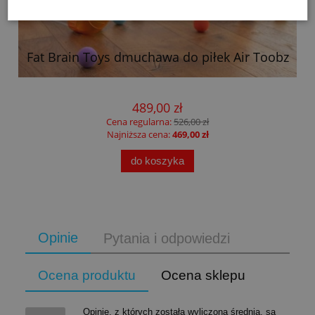
Fat Brain Toys dmuchawa do piłek Air Toobz
489,00 zł
Cena regularna:
526,00 zł
Najniższa cena:
469,00 zł
do koszyka
Opinie
Pytania i odpowiedzi
Ocena produktu
Ocena sklepu
Opinie, z których została wyliczona średnia, są