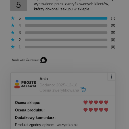
5
wystawione przez zweryfikowanych klientów,
którzy dokonali zakupu w sklepie.
5
(1)
4
(0)
3
(0)
2
(0)
1
(0)
Ania
Dodano: 2025-12-18
Opinia zweryfikowana
Ocena sklepu:
Ocena produktu:
Dodatkowy komentarz:
Produkt zgodny opisem, wszystko ok