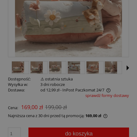
Dostępność:
⚠️ ostatnia sztuka
Wysyłka w:
3 dni robocze
Dostawa:
od 12,99 zł
- InPost Paczkomat 24/7
sprawdź formy dostawy
169,00 zł
199,00 zł
Cena:
Najniższa cena z 30 dni przed tą promocją:
169,00 zł
do koszyka