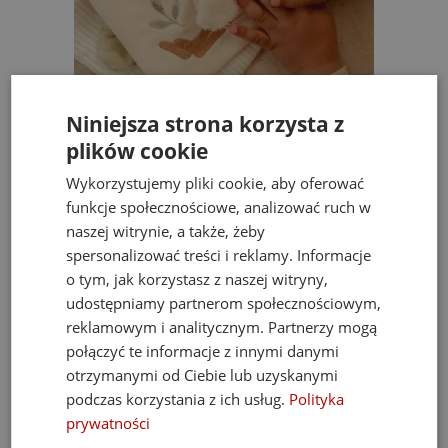
Niniejsza strona korzysta z
e
Little Dutch Hipopotam Przytulanka Maskotka
plików cookie
17 cm Safari
Wykorzystujemy pliki cookie, aby oferować
47,00 zł
55,00 zł
funkcje społecznościowe, analizować ruch w
do koszyka
naszej witrynie, a także, żeby
spersonalizować treści i reklamy. Informacje
o tym, jak korzystasz z naszej witryny,
udostępniamy partnerom społecznościowym,
reklamowym i analitycznym. Partnerzy mogą
Bestsellery
połączyć te informacje z innymi danymi
otrzymanymi od Ciebie lub uzyskanymi
podczas korzystania z ich usług.
Polityka
prywatności