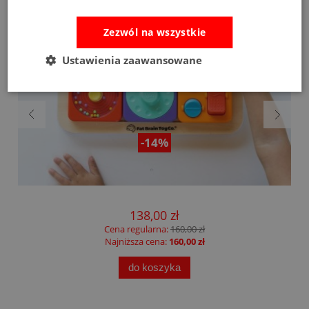
Zezwól na wszystkie
Ustawienia zaawansowane
-14%
m
Fat Brain Toys tablica manipulacyjna PlayTab
138,00 zł
Cena regularna:
160,00 zł
Najniższa cena:
160,00 zł
do koszyka