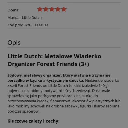
Ocena:
Marka:
Little Dutch
Kod produktu:
LD9109
Opis
Little Dutch: Metalowe Wiaderko
Organizer Forest Friends (3+)
Stylowy, metalowy organizer, który ułatwia utrzymanie
porządku w kąciku artystycznym dziecka.
Niebieskie wiaderko
z serii Forest Friends od Little Dutch to lekki (zaledwie 140 g)
pojemnik ozdobiony motywami leśnych zwierząt. Doskonale
sprawdza się jako podręczny przybornik na biurko do
przechowywania kredek, flamastrów i akcesoriów plastycznych lub
jako mobilny schowek na drobne zabawki, figurki i skarby zebrane
podczas spacerów.
Kluczowe zalety i cechy: