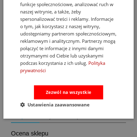
funkcje społecznościowe, analizować ruch w
naszej witrynie, a także, żeby
spersonalizować treści i reklamy. Informacje
o tym, jak korzystasz z naszej witryny,
udostępniamy partnerom społecznościowym,
Fat Brain Toys dmuchawa do piłek Air Toobz
reklamowym i analitycznym. Partnerzy mogą
połączyć te informacje z innymi danymi
otrzymanymi od Ciebie lub uzyskanymi
489,00 zł
podczas korzystania z ich usług.
Polityka
Cena regularna:
526,00 zł
prywatności
Najniższa cena:
469,00 zł
do koszyka
Zezwól na wszystkie
Ustawienia zaawansowane
Opinie
Pytania i odpowiedzi
Ocena sklepu