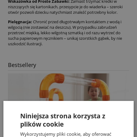
Wskazówka od Proste Zabawki:
Zamiast trzymać kredki w
niszczących się kartonikach, przesypcie je do wiaderka – szeroki
otwór pozwoli dziecku natychmiast znaleźć potrzebny kolor.
Pielęgnacja:
Chronić przed długotrwałym kontaktem z wodą i
wilgocią (nie zostawiać na deszczu). W przypadku zabrudzeń
przetrzeć miękką, lekko wilgotną szmatką i od razu wytrzeć do
sucha papierowym ręcznikiem – unikaj szorstkich gąbek, by nie
uszkodzić ilustracji.
Bestsellery
Niniejsza strona korzysta z
plików cookie
Wykorzystujemy pliki cookie, aby oferować