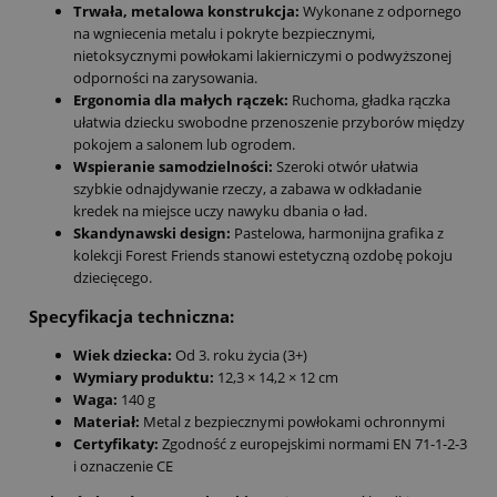
Trwała, metalowa konstrukcja:
Wykonane z odpornego
na wgniecenia metalu i pokryte bezpiecznymi,
nietoksycznymi powłokami lakierniczymi o podwyższonej
odporności na zarysowania.
Ergonomia dla małych rączek:
Ruchoma, gładka rączka
ułatwia dziecku swobodne przenoszenie przyborów między
pokojem a salonem lub ogrodem.
Wspieranie samodzielności:
Szeroki otwór ułatwia
szybkie odnajdywanie rzeczy, a zabawa w odkładanie
kredek na miejsce uczy nawyku dbania o ład.
Skandynawski design:
Pastelowa, harmonijna grafika z
kolekcji Forest Friends stanowi estetyczną ozdobę pokoju
dziecięcego.
Specyfikacja techniczna:
Wiek dziecka:
Od 3. roku życia (3+)
Wymiary produktu:
12,3 × 14,2 × 12 cm
Waga:
140 g
Materiał:
Metal z bezpiecznymi powłokami ochronnymi
Certyfikaty:
Zgodność z europejskimi normami EN 71-1-2-3
i oznaczenie CE