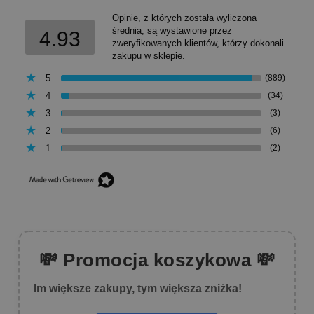
Opinie, z których została wyliczona
średnia, są wystawione przez
4.93
zweryfikowanych klientów, którzy dokonali
zakupu w sklepie.
5
(889)
4
(34)
3
(3)
2
(6)
1
(2)
💸 Promocja koszykowa 💸
Im większe zakupy, tym większa zniżka!