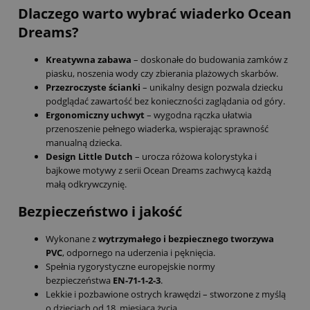
Dlaczego warto wybrać wiaderko Ocean
Dreams?
Kreatywna zabawa
– doskonałe do budowania zamków z
piasku, noszenia wody czy zbierania plażowych skarbów.
Przezroczyste ścianki
– unikalny design pozwala dziecku
podglądać zawartość bez konieczności zaglądania od góry.
Ergonomiczny uchwyt
– wygodna rączka ułatwia
przenoszenie pełnego wiaderka, wspierając sprawność
manualną dziecka.
Design Little Dutch
– urocza różowa kolorystyka i
bajkowe motywy z serii Ocean Dreams zachwycą każdą
małą odkrywczynię.
Bezpieczeństwo i jakość
Wykonane z
wytrzymałego i bezpiecznego tworzywa
PVC
, odpornego na uderzenia i pęknięcia.
Spełnia rygorystyczne europejskie normy
bezpieczeństwa
EN-71-1-2-3
.
Lekkie i pozbawione ostrych krawędzi – stworzone z myślą
o dzieciach od 18. miesiąca życia.