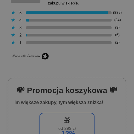
zakupu w sklepie.
5
(889)
4
(34)
3
(3)
2
(6)
1
(2)
💸 Promocja koszykowa 💸
Im większe zakupy, tym większa zniżka!
🎁
od 299 zł
-12%