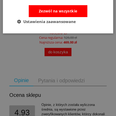
Zezwól na wszystkie
Fat Brain Toys dmuchawa do piłek Air Toobz
Ustawienia zaawansowane
489,00 zł
Cena regularna:
526,00 zł
Najniższa cena:
469,00 zł
do koszyka
Opinie
Pytania i odpowiedzi
Ocena sklepu
Opinie, z których została wyliczona
średnia, są wystawione przez
4.93
zweryfikowanych klientów, którzy dokonali