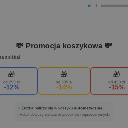
1
💸 Promocja koszykowa 💸
za zniżka!
🎁
🎁
🎁
od 299 zł
od 399 zł
od 499 zł
-12%
-14%
-15%
⚡ Zniżka naliczy się w koszyku
automatycznie
.
ℹ️ Rabat dotyczy wyłącznie produktów nieprzecenionych.