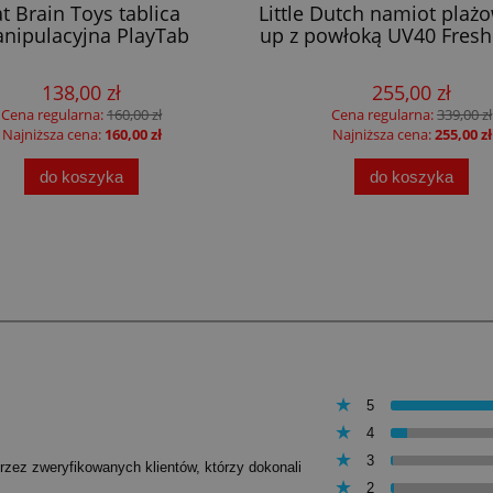
at Brain Toys tablica
Little Dutch namiot plaż
nipulacyjna PlayTab
up z powłoką UV40 Fresh
138,00 zł
255,00 zł
Cena regularna:
160,00 zł
Cena regularna:
339,00 zł
Najniższa cena:
160,00 zł
Najniższa cena:
255,00 zł
do koszyka
do koszyka
5
4
3
przez zweryfikowanych klientów, którzy dokonali
2