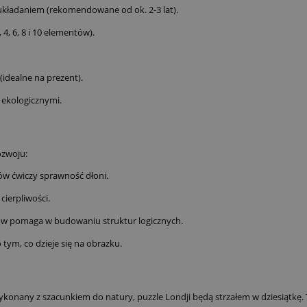
 układaniem (rekomendowane od ok. 2-3 lat).
 4, 6, 8 i 10 elementów).
idealne na prezent).
 ekologicznymi.
ozwoju:
w ćwiczy sprawność dłoni.
cierpliwości.
ów pomaga w budowaniu struktur logicznych.
tym, co dzieje się na obrazku.
ykonany z szacunkiem do natury, puzzle Londji będą strzałem w dziesiątkę. T