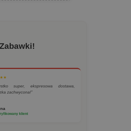
 Zabawki!
★★
ystko super, ekspresowa dostawa,
zka zachwycona!”
yna
yfikowany klient