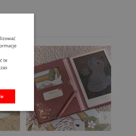
alizować
formacje
ć te
czas
ie