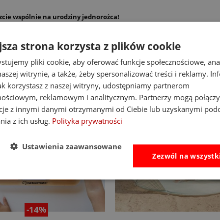
zcie wspólnie na urodziny jednorożca!
jsza strona korzysta z plików cookie
stujemy pliki cookie, aby oferować funkcje społecznościowe, an
aszej witrynie, a także, żeby spersonalizować treści i reklamy. In
jak korzystasz z naszej witryny, udostępniamy partnerom
nościowym, reklamowym i analitycznym. Partnerzy mogą połączy
cje z innymi danymi otrzymanymi od Ciebie lub uzyskanymi pod
nia z ich usług.
Polityka prywatności
Ustawienia zaawansowane
Zezwól na wszystk
-14%