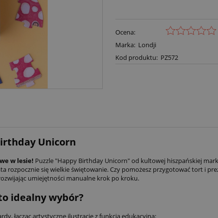
Ocena:
Marka:
Londji
Kod produktu:
PZ572
irthday Unicorn
we w lesie!
Puzzle "Happy Birthday Unicorn" od kultowej hiszpańskiej mar
ata rozpocznie się wielkie świętowanie. Czy pomożesz przygotować tort i pre
rozwijając umiejętności manualne krok po kroku.
to idealny wybór?
rdy, łącząc artystyczne ilustracje z funkcją edukacyjną: