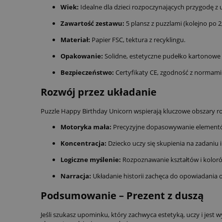
Wiek:
Idealne dla dzieci rozpoczynających przygodę z
Zawartość zestawu:
5 plansz z puzzlami (kolejno po 2,
Materiał:
Papier FSC, tektura z recyklingu.
Opakowanie:
Solidne, estetyczne pudełko kartonowe (
Bezpieczeństwo:
Certyfikaty CE, zgodność z normami
Rozwój przez układanie
Puzzle Happy Birthday Unicorn wspierają kluczowe obszary r
Motoryka mała:
Precyzyjne dopasowywanie elementó
Koncentracja:
Dziecko uczy się skupienia na zadaniu i 
Logiczne myślenie:
Rozpoznawanie kształtów i kolor
Narracja:
Układanie historii zachęca do opowiadania o 
Podsumowanie – Prezent z duszą
Jeśli szukasz upominku, który zachwyca estetyką, uczy i jest w