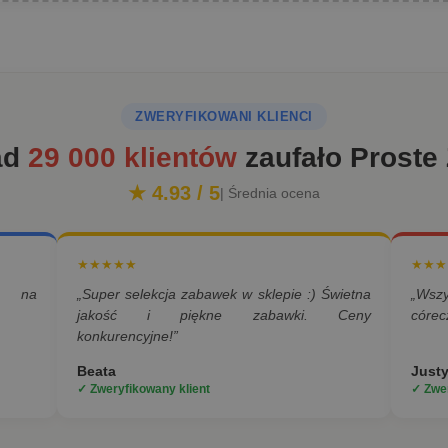
ZWERYFIKOWANI KLIENCI
ad
29 000 klientów
zaufało Proste
★ 4.93 / 5
| Średnia ocena
★★★★★
★★★
a na
„Super selekcja zabawek w sklepie :) Świetna
„Wsz
jakość i piękne zabawki. Ceny
córec
konkurencyjne!”
Beata
Just
✓ Zweryfikowany klient
✓ Zwer