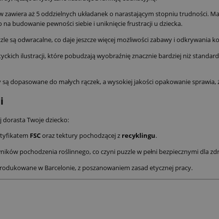
 zawiera aż 5 oddzielnych układanek o narastającym stopniu trudności. M
b na budowanie pewności siebie i uniknięcie frustracji u dziecka.
le są odwracalne, co daje jeszcze więcej możliwości zabawy i odkrywania kol
tyckich ilustracji, które pobudzają wyobraźnię znacznie bardziej niż standa
 są dopasowane do małych rączek, a wysokiej jakości opakowanie sprawia, ż
i
j dorasta Twoje dziecko:
rtyfikatem
FSC
oraz tektury pochodzącej z
recyklingu
.
ików pochodzenia roślinnego, co czyni puzzle w pełni bezpiecznymi dla zd
produkowane w Barcelonie, z poszanowaniem zasad etycznej pracy.