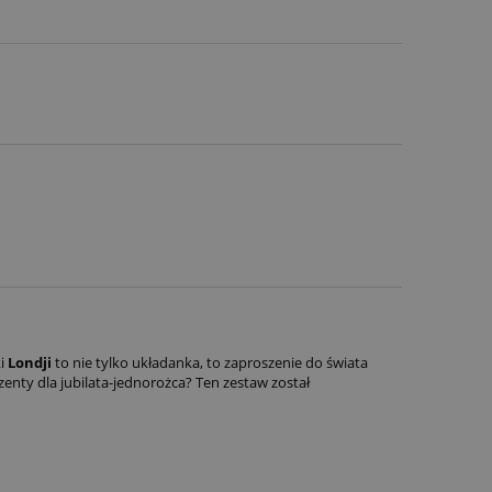
ki
Londji
to nie tylko układanka, to zaproszenie do świata
zenty dla jubilata-jednorożca? Ten zestaw został