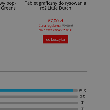
owy pop-
Tablet graficzny do rysowania
Zabawk
 Greens
róż Little Dutch
Set
67,00 zł
Cena regularna:
79,00 zł
Najniższa cena:
67,00 zł
do koszyka
(889)
(34)
(3)
(6)