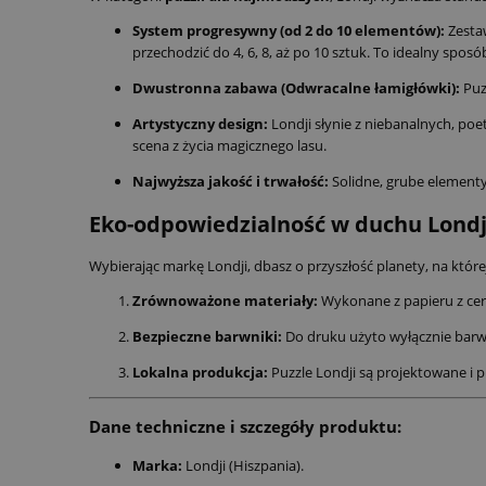
System progresywny (od 2 do 10 elementów):
Zestaw
przechodzić do 4, 6, 8, aż po 10 sztuk. To idealny sposó
Dwustronna zabawa (Odwracalne łamigłówki):
Puzz
Artystyczny design:
Londji słynie z niebanalnych, poe
scena z życia magicznego lasu.
Najwyższa jakość i trwałość:
Solidne, grube elementy
Eko-odpowiedzialność w duchu Londj
Wybierając markę Londji, dbasz o przyszłość planety, na które
Zrównoważone materiały:
Wykonane z papieru z ce
Bezpieczne barwniki:
Do druku użyto wyłącznie barwn
Lokalna produkcja:
Puzzle Londji są projektowane i 
Dane techniczne i szczegóły produktu:
Marka:
Londji (Hiszpania).