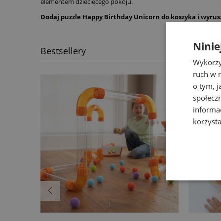
elementem dziecięcego pokoju.
Dodaj puzzle Happy Birthday Unicorn do koszyka i wyrus
Ninie
Bestsellery
Wykorzy
ruch w n
o tym, 
społecz
informa
korzysta