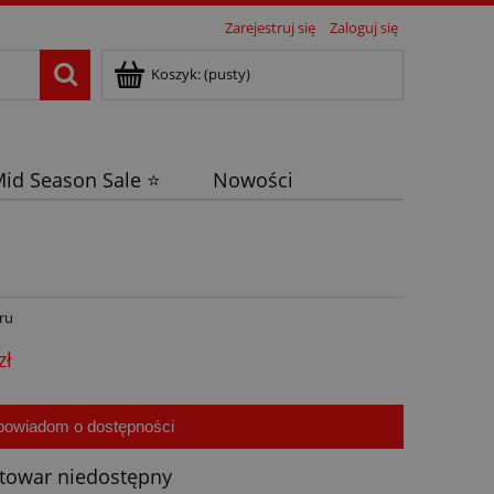
Zarejestruj się
Zaloguj się
Koszyk:
(pusty)
id Season Sale ⭐
Nowości
ru
zł
powiadom o dostępności
towar niedostępny