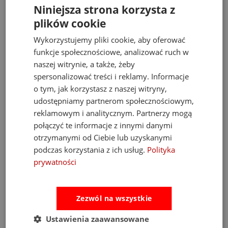
edukacyjne dla dzieci
, wspierające rozwój sensoryczny i
Niniejsza strona korzysta z
motoryczny już od pierwszych miesięcy życia. Produkty marki
plików cookie
łączą naukę z zabawą, pomagając maluchom poznawać świat w
sposób naturalny i radosny. Każda zabawka jest projektowana z
Wykorzystujemy pliki cookie, aby oferować
myślą o potrzebach rozwojowych dziecka i spełnia surowe normy
bezpieczeństwa.
funkcje społecznościowe, analizować ruch w
naszej witrynie, a także, żeby
Podaruj swojemu dziecku magię
spersonalizować treści i reklamy. Informacje
o tym, jak korzystasz z naszej witryny,
wodnego świata!
udostępniamy partnerom społecznościowym,
Mata sensoryczna LUDI Syrenki to nie tylko zabawka, ale
pierwszy
reklamowym i analitycznym. Partnerzy mogą
krok w kierunku samodzielnego odkrywania świata
. Rozwija,
połączyć te informacje z innymi danymi
bawi i relaksuje, przynosząc radość maluchowi i spokój rodzicowi.
otrzymanymi od Ciebie lub uzyskanymi
Wybierz bezpieczną, drewnianą i sensoryczną zabawkę edukacyjną
podczas korzystania z ich usług.
Polityka
LUDI – doskonały
pomysł na prezent dla dziecka
, który inspiruje
prywatności
i rozwija każdego dnia!
Bestsellery
Zezwól na wszystkie
Ustawienia zaawansowane