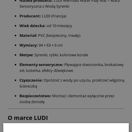
Nazwa produktu:
LUDI Mermaid Water Play Mat – Mata
Sensoryczna z Wodą Syrenki
Producent:
LUDI (Francja)
Wiek dziecka:
od 10 miesięcy
Materiał:
PVC (bezpieczny, trwały)
Wymiary:
94 × 63 × 6 cm
Motyw:
Syrenki, rybki, kolorowe korale
Elementy sensoryczne:
Pływające stworzonka, brokatowy
żel, lusterka, efekty dźwiękowe
Czyszczenie:
Opróżnić z wody po użyciu, przetrzeć wilgotną
ściereczką
Bezpieczeństwo:
Montaż i demontaż wyłącznie przez
osobę dorosłą
O marce LUDI
Francuska marka
LUDI
od lat tworzy
bezpieczne zabawki