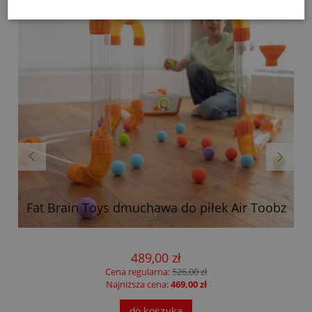
Fat Brain Toys dmuchawa do piłek Air Toobz
489,00 zł
Cena regularna:
526,00 zł
Najniższa cena:
469,00 zł
do koszyka