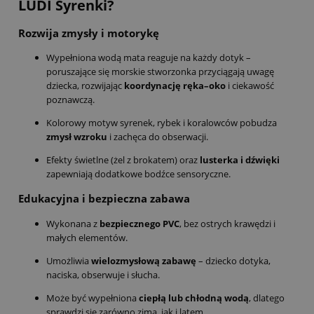
LUDI Syrenki?
Rozwija zmysły i motorykę
Wypełniona wodą mata reaguje na każdy dotyk –
poruszające się morskie stworzonka przyciągają uwagę
dziecka, rozwijając
koordynację ręka–oko
i ciekawość
poznawczą.
Kolorowy motyw syrenek, rybek i koralowców pobudza
zmysł wzroku
i zachęca do obserwacji.
Efekty świetlne (żel z brokatem) oraz
lusterka i dźwięki
zapewniają dodatkowe bodźce sensoryczne.
Edukacyjna i bezpieczna zabawa
Wykonana z
bezpiecznego PVC
, bez ostrych krawędzi i
małych elementów.
Umożliwia
wielozmysłową zabawę
– dziecko dotyka,
naciska, obserwuje i słucha.
Może być wypełniona
ciepłą lub chłodną wodą
, dlatego
sprawdzi się zarówno zimą, jak i latem.