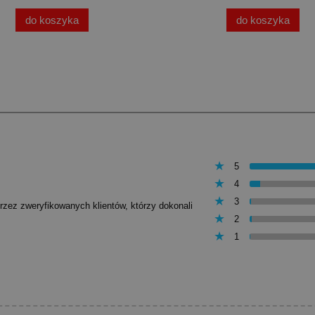
do koszyka
do koszyka
5
4
3
przez zweryfikowanych klientów, którzy dokonali
2
1