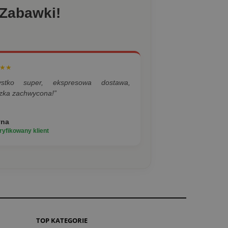
 Zabawki!
★★
ystko super, ekspresowa dostawa,
zka zachwycona!”
yna
yfikowany klient
TOP KATEGORIE