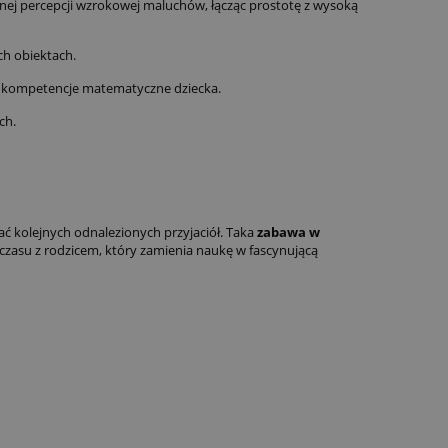
ólnej percepcji wzrokowej maluchów, łącząc prostotę z wysoką
ch obiektach.
jąc kompetencje matematyczne dziecka.
ch.
wać kolejnych odnalezionych przyjaciół. Taka
zabawa w
czasu z rodzicem, który zamienia naukę w fascynującą