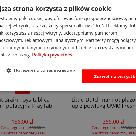
jsza strona korzysta z plików cookie
stujemy pliki cookie, aby oferować funkcje społecznościowe, an
aszej witrynie, a także, żeby spersonalizować treści i reklamy. In
jak korzystasz z naszej witryny, udostępniamy partnerom
nościowym, reklamowym i analitycznym. Partnerzy mogą połączy
cje z innymi danymi otrzymanymi od Ciebie lub uzyskanymi pod
nia z ich usług.
Polityka prywatności
Ustawienia zaawansowane
Zezwól na wszystk
-14%
at Brain Toys tablica
Little Dutch namiot plaż
nipulacyjna PlayTab
up z powłoką UV40 Fresh
138,00 zł
255,00 zł
Cena regularna:
160,00 zł
Cena regularna:
339,00 zł
Najniższa cena:
160,00 zł
Najniższa cena:
255,00 zł