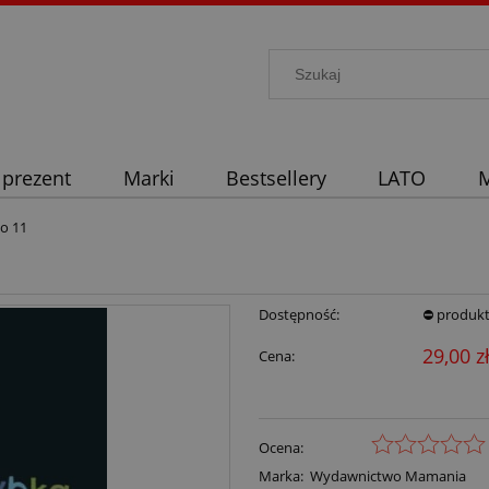
 prezent
Marki
Bestsellery
LATO
M
do 11
Dostępność:
⛔ produkt
29,00 z
Cena:
Ocena:
Marka:
Wydawnictwo Mamania