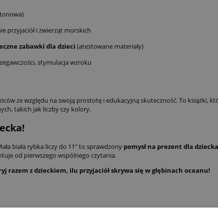
rtonowa)
e przyjaciół i zwierząt morskich
eczne zabawki dla dzieci
(atestowane materiały)
rzegawczości, stymulacja wzroku
ziców ze względu na swoją prostotę i edukacyjną skuteczność. To książki, kt
h, takich jak liczby czy kolory.
ecka!
Mała biała rybka liczy do 11" to sprawdzony
pomysł na prezent dla dzieck
tuje od pierwszego wspólnego czytania.
yj razem z dzieckiem, ilu przyjaciół skrywa się w głębinach oceanu!