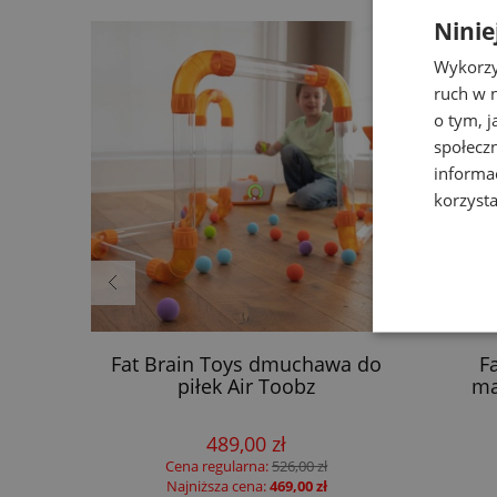
Ninie
Wykorzy
ruch w n
o tym, 
społecz
informa
korzysta
blica
Fat Brain Toys dmuchawa do
F
Liewood
piłek Air Toobz
ma
489,00 zł
Cena regularna:
526,00 zł
Najniższa cena:
469,00 zł