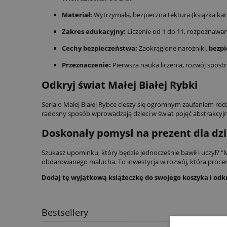
Materiał:
Wytrzymała, bezpieczna tektura (książka ka
Zakres edukacyjny:
Liczenie od 1 do 11, rozpoznawani
Cechy bezpieczeństwa:
Zaokrąglone narożniki,
bezpi
Przeznaczenie:
Pierwsza nauka liczenia, rozwój spost
Odkryj świat Małej Białej Rybki
Seria o Małej Białej Rybce cieszy się ogromnym zaufaniem rod
radosny sposób wprowadzają dzieci w świat pojęć abstrakcyjnyc
Doskonały pomysł na prezent dla dzi
Szukasz upominku, który będzie jednocześnie bawił i uczył? "
obdarowanego malucha. To inwestycja w rozwój, która procen
Dodaj tę wyjątkową książeczkę do swojego koszyka i odkr
Bestsellery