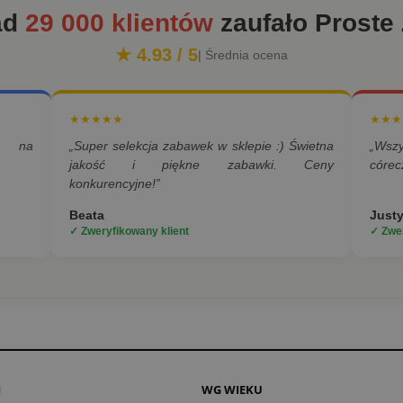
ad
29 000 klientów
zaufało Proste
★ 4.93 / 5
| Średnia ocena
★★★★★
★★★
a na
„Super selekcja zabawek w sklepie :) Świetna
„Wsz
jakość i piękne zabawki. Ceny
córec
konkurencyjne!”
Beata
Just
✓ Zweryfikowany klient
✓ Zwer
I
WG WIEKU