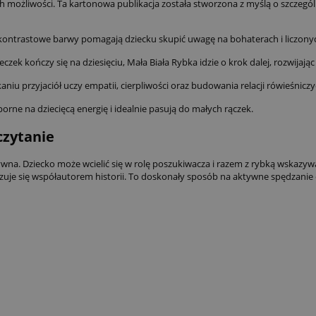
 ich możliwości. Ta kartonowa publikacja została stworzona z myślą o szczeg
 kontrastowe barwy pomagają dziecku skupić uwagę na bohaterach i liczony
czek kończy się na dziesięciu, Mała Biała Rybka idzie o krok dalej, rozwija
aniu przyjaciół uczy empatii, cierpliwości oraz budowania relacji rówieśniczy
rne na dziecięcą energię i idealnie pasują do małych rączek.
czytanie
aktywna. Dziecko może wcielić się w rolę poszukiwacza i razem z rybką wskazy
czuje się współautorem historii. To doskonały sposób na aktywne spędzanie 