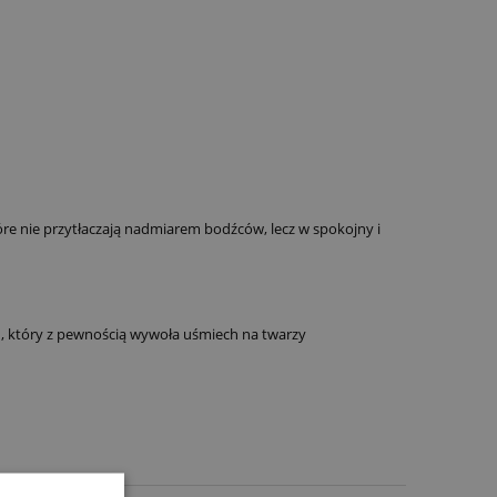
óre nie przytłaczają nadmiarem bodźców, lecz w spokojny i
a
, który z pewnością wywoła uśmiech na twarzy