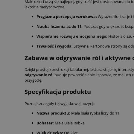
Małe dzieci uczą się najlepiej, gdy treść jest dostosowana do
jakością merytoryczną.
Przyjazna percepcja wzrokowa:
Wyraźne ilustracje i
Nauka liczenia aż do 11:
Podczas gdy większość książe
Wspieranie rozwoju emocjonalnego:
Historia o szuk
Trwałość i wygoda:
Sztywne, kartonowe strony są odpo
Zabawa w odgrywanie ról i aktywne 
Dzięki prostej konstrukcji fabularnej, lektura staje się inter
odgrywanie ról
buduje pewność siebie i sprawia, że maluch 
przygodę.
Specyfikacja produktu
Poznaj szczegóły tej wyjątkowej pozycji:
Nazwa produktu:
Mała biała rybka liczy do 11
Bohater:
Mała Biała Rybka
Wiek dziecka:
Od 2 lat