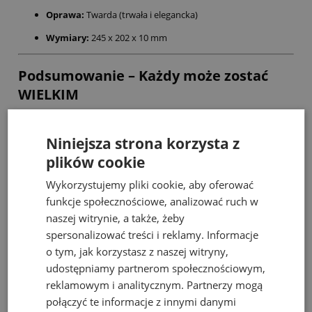
Oprawa:
Twarda (trwała i elegancka)
Wymiary:
245 x 202 x 10 mm
Podsumowanie – Każdy może zostać
WIELKIM
Seria
Mali WIELCY
to okno na świat dla najmłodszych. Biografia
Agathy Christie uczy, że warto być spostrzegawczym i nie bać się
Niniejsza strona korzysta z
marzyć o wielkich rzeczach. To idealny prezent dla małych
plików cookie
odkrywców, którzy uwielbiają zadawać pytania „dlaczego?” i „kto
to zrobił?”.
Wykorzystujemy pliki cookie, aby oferować
funkcje społecznościowe, analizować ruch w
naszej witrynie, a także, żeby
Bestsellery
spersonalizować treści i reklamy. Informacje
o tym, jak korzystasz z naszej witryny,
udostępniamy partnerom społecznościowym,
reklamowym i analitycznym. Partnerzy mogą
połączyć te informacje z innymi danymi