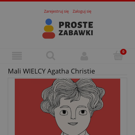
Zarejestruj się
Zaloguj się
Mali WIELCY Agatha Christie