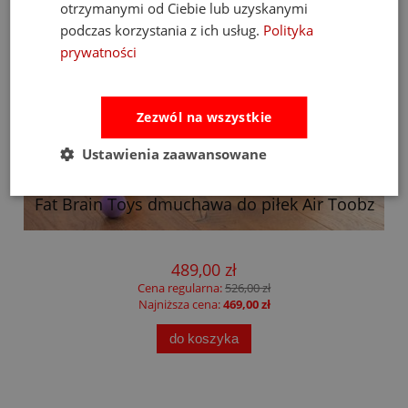
otrzymanymi od Ciebie lub uzyskanymi
podczas korzystania z ich usług.
Polityka
prywatności
Zezwól na wszystkie
Ustawienia zaawansowane
Fat Brain Toys dmuchawa do piłek Air Toobz
489,00 zł
Cena regularna:
526,00 zł
Najniższa cena:
469,00 zł
do koszyka