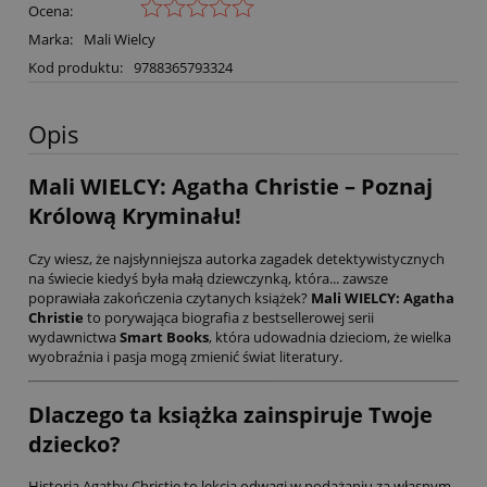
Ocena:
Marka:
Mali Wielcy
Kod produktu:
9788365793324
Opis
Mali WIELCY: Agatha Christie – Poznaj
Królową Kryminału!
Czy wiesz, że najsłynniejsza autorka zagadek detektywistycznych
na świecie kiedyś była małą dziewczynką, która... zawsze
poprawiała zakończenia czytanych książek?
Mali WIELCY: Agatha
Christie
to porywająca biografia z bestsellerowej serii
wydawnictwa
Smart Books
, która udowadnia dzieciom, że wielka
wyobraźnia i pasja mogą zmienić świat literatury.
Dlaczego ta książka zainspiruje Twoje
dziecko?
Historia Agathy Christie to lekcja odwagi w podążaniu za własnym