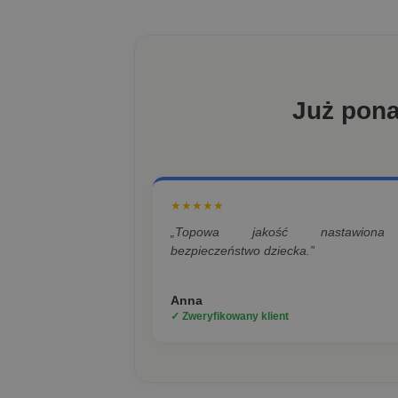
Już pon
★★★★★
„Topowa jakość nastawion
bezpieczeństwo dziecka.”
Anna
✓ Zweryfikowany klient