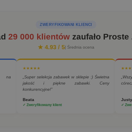
ZWERYFIKOWANI KLIENCI
ad
29 000 klientów
zaufało Proste
★ 4.93 / 5
| Średnia ocena
★★★★★
★★★
a na
„Super selekcja zabawek w sklepie :) Świetna
„Wsz
jakość i piękne zabawki. Ceny
córec
konkurencyjne!”
Beata
Just
✓ Zweryfikowany klient
✓ Zwer