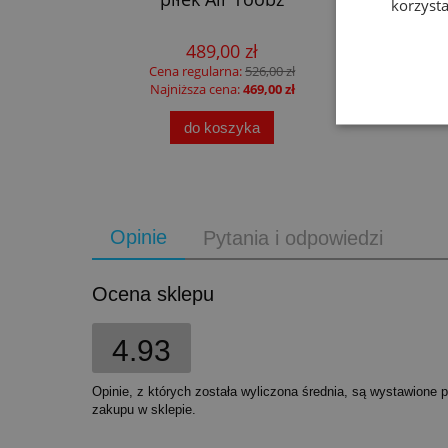
korzysta
489,00 zł
Cena regularna:
526,00 zł
Najniższa cena:
469,00 zł
do koszyka
Opinie
Pytania i odpowiedzi
Ocena sklepu
4.93
Opinie, z których została wyliczona średnia, są wystawione 
zakupu w sklepie.