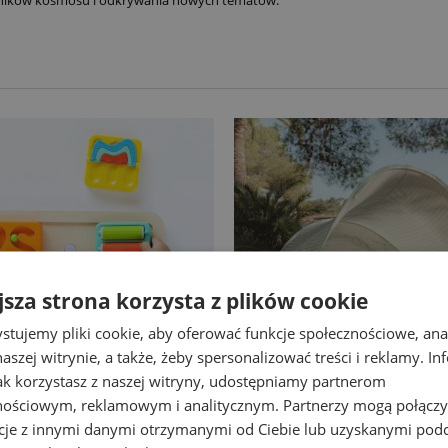
śników kosmosu i odkrywania nowych tematów.
jsza strona korzysta z plików cookie
stujemy pliki cookie, aby oferować funkcje społecznościowe, an
aszej witrynie, a także, żeby spersonalizować treści i reklamy. In
jak korzystasz z naszej witryny, udostępniamy partnerom
-14%
nościowym, reklamowym i analitycznym. Partnerzy mogą połączy
at Brain Toys tablica
Little Dutch namiot plaż
cje z innymi danymi otrzymanymi od Ciebie lub uzyskanymi pod
nipulacyjna PlayTab
up z powłoką UV40 Fresh