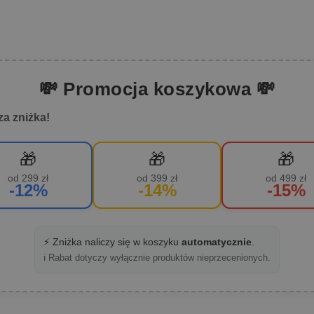
💸 Promocja koszykowa 💸
za zniżka!
🎁
🎁
🎁
od 299 zł
od 399 zł
od 499 zł
-12%
-14%
-15%
⚡ Zniżka naliczy się w koszyku
automatycznie
.
ℹ️ Rabat dotyczy wyłącznie produktów nieprzecenionych.