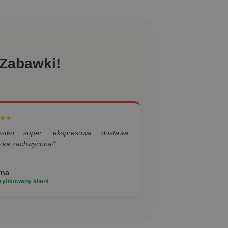
 Zabawki!
★★
ystko super, ekspresowa dostawa,
zka zachwycona!”
yna
yfikowany klient