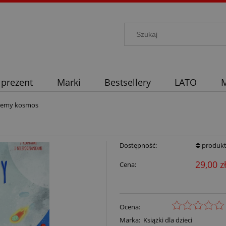
 prezent
Marki
Bestsellery
LATO
M
ajemy kosmos
Dostępność:
⛔ produkt
29,00 z
Cena:
Ocena:
Marka:
Książki dla dzieci