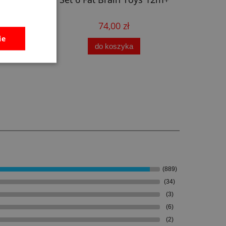
74,00 zł
ie
do koszyka
(889)
(34)
(3)
(6)
(2)