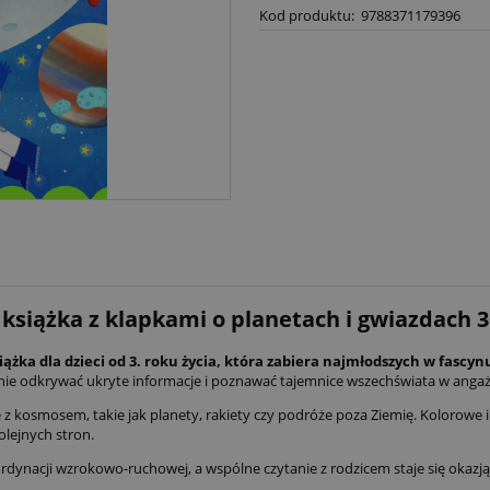
Kod produktu:
9788371179396
siążka z klapkami o planetach i gwiazdach 3
ka dla dzieci od 3. roku życia, która zabiera najmłodszych w fascyn
ie odkrywać ukryte informacje i poznawać tajemnice wszechświata w angaż
 kosmosem, takie jak planety, rakiety czy podróże poza Ziemię. Kolorowe il
olejnych stron.
rdynacji wzrokowo-ruchowej, a wspólne czytanie z rodzicem staje się okazj