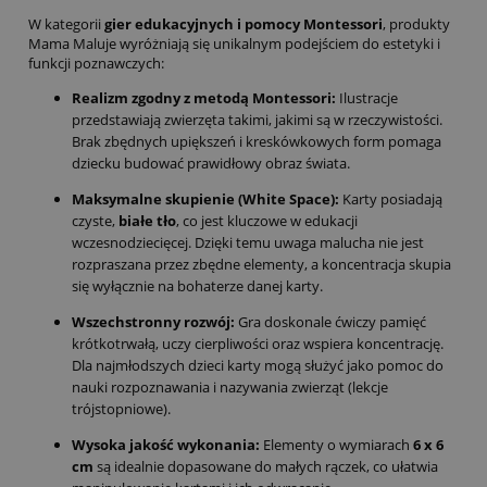
W kategorii
gier edukacyjnych i pomocy Montessori
, produkty
Mama Maluje wyróżniają się unikalnym podejściem do estetyki i
funkcji poznawczych:
Realizm zgodny z metodą Montessori:
Ilustracje
przedstawiają zwierzęta takimi, jakimi są w rzeczywistości.
Brak zbędnych upiększeń i kreskówkowych form pomaga
dziecku budować prawidłowy obraz świata.
Maksymalne skupienie (White Space):
Karty posiadają
czyste,
białe tło
, co jest kluczowe w edukacji
wczesnodziecięcej. Dzięki temu uwaga malucha nie jest
rozpraszana przez zbędne elementy, a koncentracja skupia
się wyłącznie na bohaterze danej karty.
Wszechstronny rozwój:
Gra doskonale ćwiczy pamięć
krótkotrwałą, uczy cierpliwości oraz wspiera koncentrację.
Dla najmłodszych dzieci karty mogą służyć jako pomoc do
nauki rozpoznawania i nazywania zwierząt (lekcje
trójstopniowe).
Wysoka jakość wykonania:
Elementy o wymiarach
6 x 6
cm
są idealnie dopasowane do małych rączek, co ułatwia