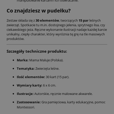
manipulowanie kartami i ich odwracanie.
Co znajdziesz w pudełku?
Zestaw składa się z
30 elementów
, tworzących
15 par
leśnych
zwierząt. Spotkacie tu m.in. dostojnego jelenia, sprytnego lisa, czy
ciekawskiego jeża. Ręczne wykonanie ilustracji nadaje każdej karcie
unikalny, ciepły charakter, który wyróżnia tę grę na tle masowych
produktów.
Szczegóły techniczne produktu:
Marka:
Mama Maluje (Polska).
Tematyka:
Zwierzęta leśne.
Ilość elementów:
30 kart (15 par).
Wymiary karty:
6 x 6 cm.
Ilustracje:
Autorskie, ręcznie malowane akwarele.
Zastosowanie:
Gra pamięciowa, karty edukacyjne, pomoc
Montessori.