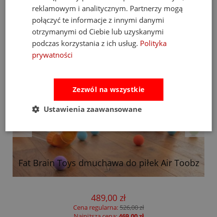
reklamowym i analitycznym. Partnerzy mogą
połączyć te informacje z innymi danymi
otrzymanymi od Ciebie lub uzyskanymi
podczas korzystania z ich usług.
Polityka
prywatności
Zezwól na wszystkie
Ustawienia zaawansowane
Fat Brain Toys dmuchawa do piłek Air Toobz
489,00 zł
Cena regularna:
526,00 zł
Najniższa cena:
469,00 zł