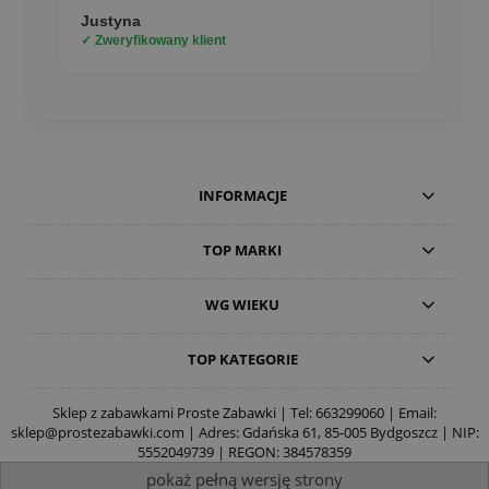
Justyna
✓ Zweryfikowany klient
INFORMACJE
TOP MARKI
WG WIEKU
TOP KATEGORIE
Sklep z zabawkami Proste Zabawki | Tel:
663299060
| Email:
sklep@prostezabawki.com
| Adres: Gdańska 61, 85-005 Bydgoszcz | NIP:
5552049739 | REGON: 384578359
pokaż pełną wersję strony