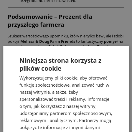
przegrodami, karta ciekawostek.
Podsumowanie – Prezent dla
przyszłego farmera
Szukasz wartościowego upominku, który nie tylko bawi, ale i zdobi
pokój?
Melissa & Doug Farm Friends
to fantastyczny
pomysł na
prezent na urodziny, Dzień Dziecka czy święta
. To
polecana
kolekcja figurek
, która rozbudzi miłość do zwierząt i zapewni
dziecku godziny angażującej, twórczej aktywności.
Niniejsza strona korzysta z
Zaproś zwierzątka do wspólnej zabawy i stwórz własną farmę
plików cookie
– zamów zestaw Melissa & Doug już dziś!
Wykorzystujemy pliki cookie, aby oferować
funkcje społecznościowe, analizować ruch w
Bestsellery
naszej witrynie, a także, żeby
spersonalizować treści i reklamy. Informacje
o tym, jak korzystasz z naszej witryny,
udostępniamy partnerom społecznościowym,
reklamowym i analitycznym. Partnerzy mogą
połączyć te informacje z innymi danymi