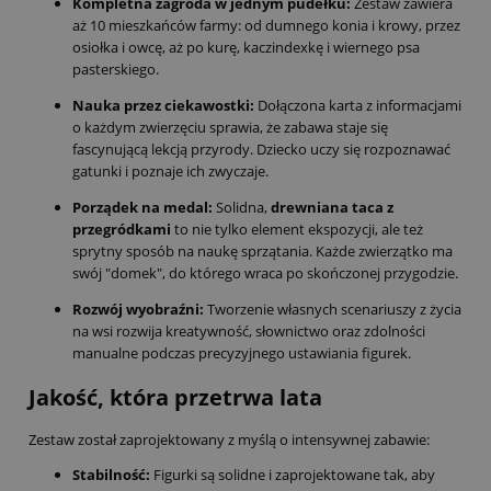
Kompletna zagroda w jednym pudełku:
Zestaw zawiera
aż 10 mieszkańców farmy: od dumnego konia i krowy, przez
osiołka i owcę, aż po kurę, kaczindexkę i wiernego psa
pasterskiego.
Nauka przez ciekawostki:
Dołączona karta z informacjami
o każdym zwierzęciu sprawia, że zabawa staje się
fascynującą lekcją przyrody. Dziecko uczy się rozpoznawać
gatunki i poznaje ich zwyczaje.
Porządek na medal:
Solidna,
drewniana taca z
przegródkami
to nie tylko element ekspozycji, ale też
sprytny sposób na naukę sprzątania. Każde zwierzątko ma
swój "domek", do którego wraca po skończonej przygodzie.
Rozwój wyobraźni:
Tworzenie własnych scenariuszy z życia
na wsi rozwija kreatywność, słownictwo oraz zdolności
manualne podczas precyzyjnego ustawiania figurek.
Jakość, która przetrwa lata
Zestaw został zaprojektowany z myślą o intensywnej zabawie:
Stabilność:
Figurki są solidne i zaprojektowane tak, aby