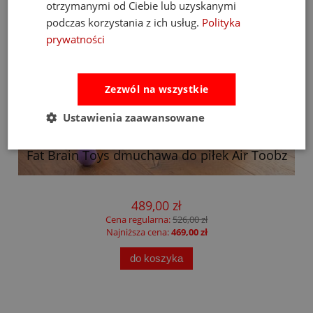
otrzymanymi od Ciebie lub uzyskanymi
podczas korzystania z ich usług.
Polityka
prywatności
Zezwól na wszystkie
Ustawienia zaawansowane
Fat Brain Toys dmuchawa do piłek Air Toobz
489,00 zł
Cena regularna:
526,00 zł
Najniższa cena:
469,00 zł
do koszyka