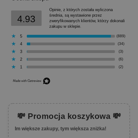
Opinie, z których została wyliczona
średnia, są wystawione przez
4.93
zweryfikowanych klientów, którzy dokonali
zakupu w sklepie.
5
(889)
4
(34)
3
(3)
2
(6)
1
(2)
💸 Promocja koszykowa 💸
Im większe zakupy, tym większa zniżka!