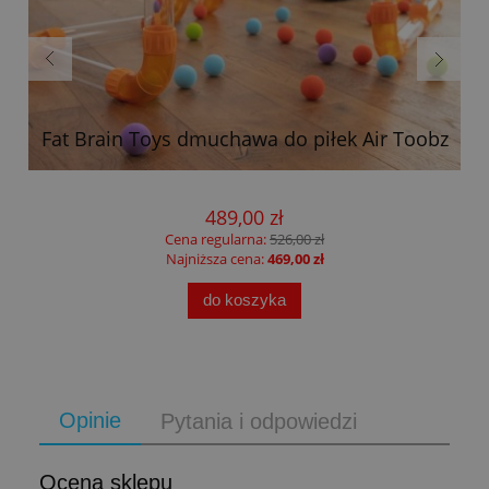
Fat Brain Toys dmuchawa do piłek Air Toobz
489,00 zł
Cena regularna:
526,00 zł
Najniższa cena:
469,00 zł
do koszyka
Opinie
Pytania i odpowiedzi
Ocena sklepu