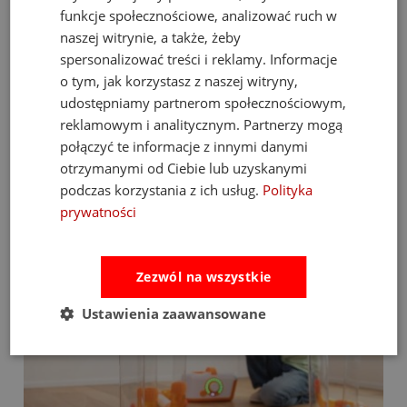
trudności, który buduje pewność siebie malucha.
funkcje społecznościowe, analizować ruch w
naszej witrynie, a także, żeby
3. Czy powierzchnię puzzli można czyścić?
Puzzle posiadają
spersonalizować treści i reklamy. Informacje
specjalną powłokę, którą w razie potrzeby można przetrzeć lekko
wilgotną szmatką. Jest to szczególnie ważne przy puzzlach
o tym, jak korzystasz z naszej witryny,
podłogowych.
udostępniamy partnerom społecznościowym,
Podaruj swojemu dziecku cały wszechświat na wyciągnięcie
reklamowym i analitycznym. Partnerzy mogą
ręki – wybierz puzzle podłogowe Melissa & Doug!
połączyć te informacje z innymi danymi
otrzymanymi od Ciebie lub uzyskanymi
podczas korzystania z ich usług.
Polityka
Bestsellery
prywatności
Zezwól na wszystkie
Ustawienia zaawansowane