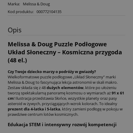
Marka:
Melissa & Doug
Kod produktu:
000772104135
Opis
Melissa & Doug Puzzle Podłogowe
Układ Słoneczny – Kosmiczna przygoda
(48 el.)
Czy Twoje dziecko marzy o podróży w gwiazdy?
Wielkoformatowe puzzle podłogowe „Układ Słoneczny” marki
Melissa & Doug to fascynująca lekcja astronomii w skali makro.
Zestaw składa się z 48
dużych elementów
, które po ułożeniu
tworzą spektakularną panoramę kosmosu o wymiarach aż
91 x 61
cm
! Ilustracja przedstawia Słońce, wszystkie planety oraz pasy
asteroid w żywych, przyciągających wzrok kolorach. To idealny
prezent dla 4-latka i 5-latka
, który zamieni podłogę w pokoju w
prawdziwe centrum lotów kosmicznych.
Edukacja STEM i intensywny rozwój kompetencji