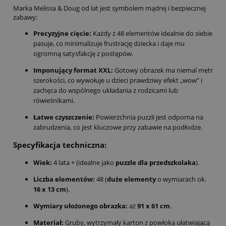
Marka Melissa & Doug od lat jest symbolem mądrej i bezpiecznej
zabawy:
Precyzyjne cięcie:
Każdy z 48 elementów idealnie do siebie
pasuje, co minimalizuje frustrację dziecka i daje mu
ogromną satysfakcję z postępów.
Imponujący format XXL:
Gotowy obrazek ma niemal metr
szerokości, co wywołuje u dzieci prawdziwy efekt „wow” i
zachęca do wspólnego układania z rodzicami lub
rówieśnikami.
Łatwe czyszczenie:
Powierzchnia puzzli jest odporna na
zabrudzenia, co jest kluczowe przy zabawie na podłodze.
Specyfikacja techniczna:
Wiek:
4 lata + (idealne jako
puzzle dla przedszkolaka
).
Liczba elementów:
48 (
duże elementy
o wymiarach ok.
16 x 13 cm
).
Wymiary ułożonego obrazka:
aż
91 x 61 cm
.
Materiał:
Gruby, wytrzymały karton z powłoką ułatwiającą