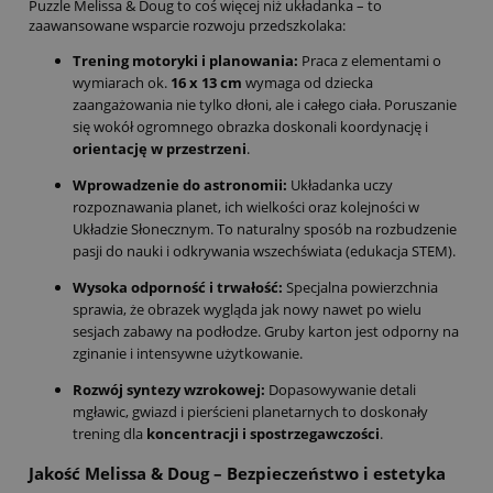
Puzzle Melissa & Doug to coś więcej niż układanka – to
zaawansowane wsparcie rozwoju przedszkolaka:
Trening motoryki i planowania:
Praca z elementami o
wymiarach ok.
16 x 13 cm
wymaga od dziecka
zaangażowania nie tylko dłoni, ale i całego ciała. Poruszanie
się wokół ogromnego obrazka doskonali koordynację i
orientację w przestrzeni
.
Wprowadzenie do astronomii:
Układanka uczy
rozpoznawania planet, ich wielkości oraz kolejności w
Układzie Słonecznym. To naturalny sposób na rozbudzenie
pasji do nauki i odkrywania wszechświata (edukacja STEM).
Wysoka odporność i trwałość:
Specjalna powierzchnia
sprawia, że obrazek wygląda jak nowy nawet po wielu
sesjach zabawy na podłodze. Gruby karton jest odporny na
zginanie i intensywne użytkowanie.
Rozwój syntezy wzrokowej:
Dopasowywanie detali
mgławic, gwiazd i pierścieni planetarnych to doskonały
trening dla
koncentracji i spostrzegawczości
.
Jakość Melissa & Doug – Bezpieczeństwo i estetyka