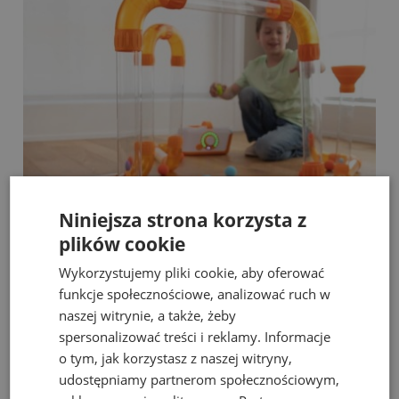
Niniejsza strona korzysta z
plików cookie
Fat Brain Toys dmuchawa do piłek Air Toobz
Wykorzystujemy pliki cookie, aby oferować
funkcje społecznościowe, analizować ruch w
naszej witrynie, a także, żeby
489,00 zł
spersonalizować treści i reklamy. Informacje
Cena regularna:
526,00 zł
o tym, jak korzystasz z naszej witryny,
Najniższa cena:
469,00 zł
udostępniamy partnerom społecznościowym,