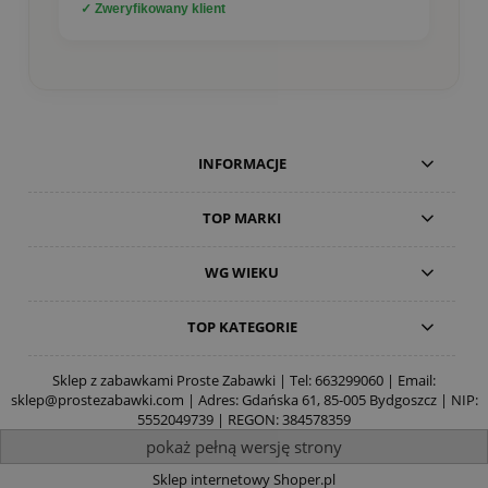
✓ Zweryfikowany klient
INFORMACJE
TOP MARKI
WG WIEKU
TOP KATEGORIE
Sklep z zabawkami Proste Zabawki | Tel:
663299060
| Email:
sklep@prostezabawki.com
| Adres: Gdańska 61, 85-005 Bydgoszcz | NIP:
5552049739 | REGON: 384578359
pokaż pełną wersję strony
Sklep internetowy Shoper.pl