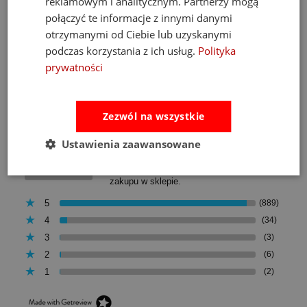
reklamowym i analitycznym. Partnerzy mogą
do koszyka
połączyć te informacje z innymi danymi
otrzymanymi od Ciebie lub uzyskanymi
podczas korzystania z ich usług.
Polityka
prywatności
Opinie
Pytania i odpowiedzi
Zezwól na wszystkie
Ocena sklepu
Ustawienia zaawansowane
Opinie, z których została wyliczona
średnia, są wystawione przez
4.93
zweryfikowanych klientów, którzy dokonali
zakupu w sklepie.
5
(889)
4
(34)
3
(3)
2
(6)
1
(2)