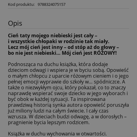
Kod produktu:
9788324075157
Opis
Cień taty mojego niebieski jest cały –
i wszystkie chłopaki w rodzinie tak miały.
Lecz mój cień jest inny – od stóp aż do głowy –
bo nie jest niebieski… Mój cień jest RÓŻOWY!
Podnosząca na duchu książka, która dodaje
dzieciom odwagi i wspiera je w byciu sobą. Opowieść
o małym chłopcu z uparcie różowym cieniem i o jego
pełnej emocji wyprawie do szkoły w… spódniczce. A
także o niezwykłym ojcu, który pokazał, co to znaczy
naprawdę wspierać swoje dziecko w jego wyborach i
być obok w każdej sytuacji. Ta inspirowana
prawdziwą historią synka autora opowieść poruszyła
już miliony ludzi na całym świecie. I cały czas
wzrusza. W dzieciach budzi odwagę, a w dorosłych –
pragnienie bycia lepszym rodzicem.
Książka w duchu wychowania w otwartości.