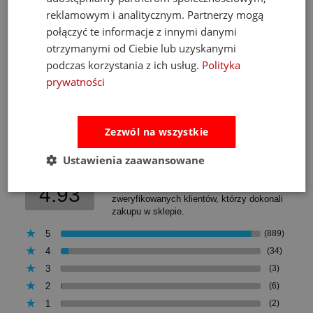
Najniższa cena:
469,00 zł
reklamowym i analitycznym. Partnerzy mogą
połączyć te informacje z innymi danymi
do koszyka
otrzymanymi od Ciebie lub uzyskanymi
podczas korzystania z ich usług.
Polityka
prywatności
Opinie
Pytania i odpowiedzi
Zezwól na wszystkie
Ocena sklepu
Ustawienia zaawansowane
Opinie, z których została wyliczona
średnia, są wystawione przez
4.93
zweryfikowanych klientów, którzy dokonali
zakupu w sklepie.
5
(889)
4
(34)
3
(3)
2
(6)
1
(2)