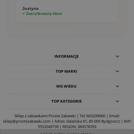
Justyna
✓ Zweryfikowany klient
INFORMACJE
TOP MARKI
WG WIEKU
TOP KATEGORIE
Sklep z zabawkami Proste Zabawki | Tel:
663299060
| Email:
sklep@prostezabawki.com
| Adres: Gdańska 61, 85-005 Bydgoszcz | NIP:
5552049739 | REGON: 384578359
pokaż pełną wersję strony