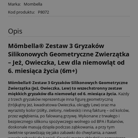
Marka:
Mombella
Kod produktu:
P8072
Opis
Mömbella® Zestaw 3 Gryzaków
Silikonowych Geometryczne Zwierzątka
– Jeż, Owieczka, Lew dla niemowląt od
6. miesiąca życia (6m+)
Mömbella® Zestaw 3 Gryzaków Silikonowych Geometryczne
Zwierzątka (Jeż, Owieczka, Lew) to wszechstronny zestaw
miękkich gryzaków dla niemowląt od 6. miesiąca życia.
Każdy
z trzech gryzaków reprezentuje inna figurę geometryczną
(trójkątny Jeż, kwadratowa Owieczka, okrągły Lew) oraz ma
wyrazisty kolor (żółty, zielony, niebieski) i inną fakturę – od kolców,
przez wgłębienia, po falowaną grzywę. Wykonane z trwałego i
bezpiecznego silikonu spożywczego wolnego od BPA i ftalanów,
doskonale masują dziąsła podczas ząbkowania, a przy tym
świetnie sprawdzają się jako zabawki do chwytania, a nawet