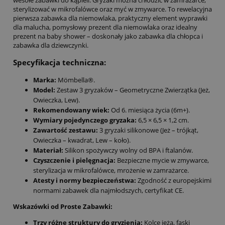
wesołe zabawki do kąpieli. Gryzaki można chłodzić w zamrażarce,
sterylizować w mikrofalówce oraz myć w zmywarce. To rewelacyjna
pierwsza zabawka dla niemowlaka, praktyczny element wyprawki
dla malucha, pomysłowy prezent dla niemowlaka oraz idealny
prezent na baby shower – doskonały jako zabawka dla chłopca i
zabawka dla dziewczynki.
Specyfikacja techniczna:
Marka:
Mömbella®.
Model:
Zestaw 3 gryzaków – Geometryczne Zwierzątka (Jeż,
Owieczka, Lew).
Rekomendowany wiek:
Od 6. miesiąca życia (6m+).
Wymiary pojedynczego gryzaka:
6,5 × 6,5 × 1,2 cm.
Zawartość zestawu:
3 gryzaki silikonowe (Jeż – trójkąt,
Owieczka – kwadrat, Lew – koło).
Materiał:
Silikon spożywczy wolny od BPA i ftalanów.
Czyszczenie i pielęgnacja:
Bezpieczne mycie w zmywarce,
sterylizacja w mikrofalówce, mrożenie w zamrażarce.
Atesty i normy bezpieczeństwa:
Zgodność z europejskimi
normami zabawek dla najmłodszych, certyfikat CE.
Wskazówki od Proste Zabawki:
Trzy różne struktury do gryzienia:
Kolce jeża, faski