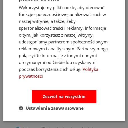
Wykorzystujemy pliki cookie, aby oferować
funkcje społecznościowe, analizować ruch w
naszej witrynie, a także, żeby
spersonalizować treści i reklamy. Informacje
o tym, jak korzystasz z naszej witryny,
udostępniamy partnerom społecznościowym,
reklamowym i analitycznym. Partnerzy mogą
m
Fat Brain Toys dmuchawa do piłek Air Toobz
połączyć te informacje z innymi danymi
otrzymanymi od Ciebie lub uzyskanymi
podczas korzystania z ich usług.
Polityka
489,00 zł
prywatności
Cena regularna:
526,00 zł
Najniższa cena:
469,00 zł
Zezwól na wszystkie
do koszyka
Ustawienia zaawansowane