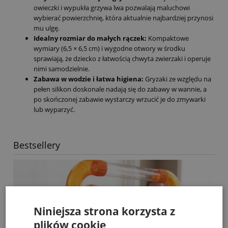
owieczki i wypukła grzywa lwa pozwalają maluchowi
wybierać powierzchnię, która aktualnie najbardziej przynosi
mu ulgę.
Idealny rozmiar do małych rączek:
Kompaktowe
wymiary (6,5 × 6,5 cm) i wygodne otwory w środku
sprawiają, że dziecko z łatwością chwyta zwierzaki i operuje
nimi samodzielnie.
Zabawa w wodzie i łatwa higiena:
Gryzaki ze względu na
pełen silikon doskonale nadają się do zabawy w wannie, a
po skończonej zabawie wystarczy wrzucić je do zmywarki
lub wyparzyć.
Bestsellery
Niniejsza strona korzysta z
plików cookie