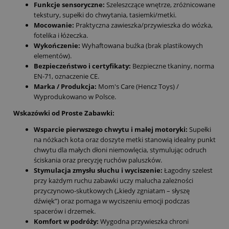
Funkcje sensoryczne:
Szeleszczące wnętrze, zróżnicowane
tekstury, supełki do chwytania, tasiemki/metki.
Mocowanie:
Praktyczna zawieszka/przywieszka do wózka,
fotelika i łóżeczka.
Wykończenie:
Wyhaftowana buźka (brak plastikowych
elementów).
Bezpieczeństwo i certyfikaty:
Bezpieczne tkaniny, norma
EN-71, oznaczenie CE.
Marka / Produkcja:
Mom's Care (Hencz Toys) /
Wyprodukowano w Polsce.
Wskazówki od Proste Zabawki:
Wsparcie pierwszego chwytu i małej motoryki:
Supełki
na nóżkach kota oraz doszyte metki stanowią idealny punkt
chwytu dla małych dłoni niemowlęcia, stymulując odruch
ściskania oraz precyzję ruchów paluszków.
Stymulacja zmysłu słuchu i wyciszenie:
Łagodny szelest
przy każdym ruchu zabawki uczy malucha zależności
przyczynowo-skutkowych („kiedy zgniatam – słyszę
dźwięk”) oraz pomaga w wyciszeniu emocji podczas
spacerów i drzemek.
Komfort w podróży:
Wygodna przywieszka chroni