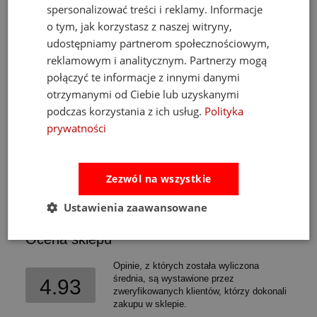
spersonalizować treści i reklamy. Informacje
Fat Brain Toys dmuchawa do piłek Air Toobz
o tym, jak korzystasz z naszej witryny,
udostępniamy partnerom społecznościowym,
reklamowym i analitycznym. Partnerzy mogą
489,00 zł
połączyć te informacje z innymi danymi
Cena regularna:
526,00 zł
otrzymanymi od Ciebie lub uzyskanymi
Najniższa cena:
469,00 zł
podczas korzystania z ich usług.
Polityka
do koszyka
prywatności
Zezwól na wszystkie
Opinie
Pytania i odpowiedzi
Ustawienia zaawansowane
Ocena sklepu
Opinie, z których została wyliczona
średnia, są wystawione przez
4.93
zweryfikowanych klientów, którzy dokonali
zakupu w sklepie.