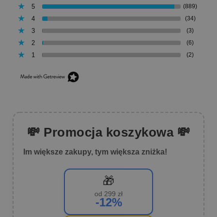
5
(889)
4
(34)
3
(3)
2
(6)
1
(2)
💸 Promocja koszykowa 💸
Im większe zakupy, tym większa zniżka!
🎁
od 299 zł
-12%