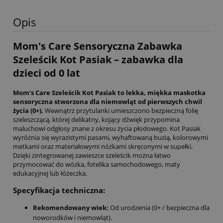
Opis
Mom's Care Sensoryczna Zabawka
Szeleścik Kot Pasiak – zabawka dla
dzieci od 0 lat
Mom's Care Szeleścik Kot Pasiak to lekka, miękka maskotka
sensoryczna stworzona dla niemowląt od pierwszych chwil
życia (0+).
Wewnątrz przytulanki umieszczono bezpieczną folię
szeleszczącą, której delikatny, kojący dźwięk przypomina
maluchowi odgłosy znane z okresu życia płodowego. Kot Pasiak
wyróżnia się wyrazistymi pasami, wyhaftowaną buzią, kolorowymi
metkami oraz materiałowymi nóżkami skręconymi w supełki.
Dzięki zintegrowanej zawieszce szeleścik można łatwo
przymocować do wózka, fotelika samochodowego, maty
edukacyjnej lub łóżeczka.
Specyfikacja techniczna:
Rekomendowany wiek:
Od urodzenia (0+ / bezpieczna dla
noworodków i niemowląt).