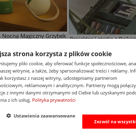
or Latarka z Bajkami Safari
Little Dutch
84,99 zł
jsza strona korzysta z plików cookie
99,99 zł
stujemy pliki cookie, aby oferować funkcje społecznościowe, an
do koszyka
aszej witrynie, a także, żeby spersonalizować treści i reklamy. In
jak korzystasz z naszej witryny, udostępniamy partnerom
nościowym, reklamowym i analitycznym. Partnerzy mogą połączy
cje z innymi danymi otrzymanymi od Ciebie lub uzyskanymi pod
nia z ich usług.
Polityka prywatności
Ustawienia zaawansowane
Zezwól na wszystk