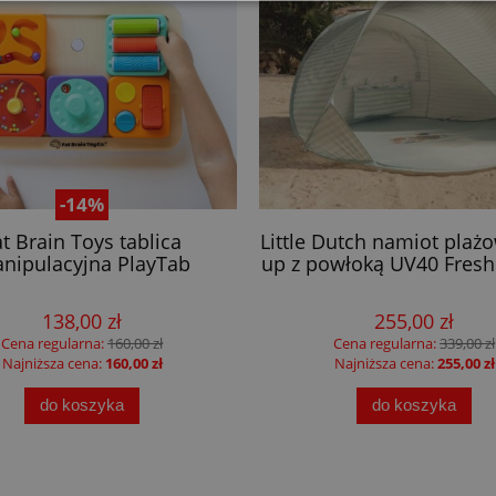
-14%
at Brain Toys tablica
Little Dutch namiot plaż
nipulacyjna PlayTab
up z powłoką UV40 Fresh
138,00 zł
255,00 zł
Cena regularna:
160,00 zł
Cena regularna:
339,00 zł
Najniższa cena:
160,00 zł
Najniższa cena:
255,00 zł
do koszyka
do koszyka