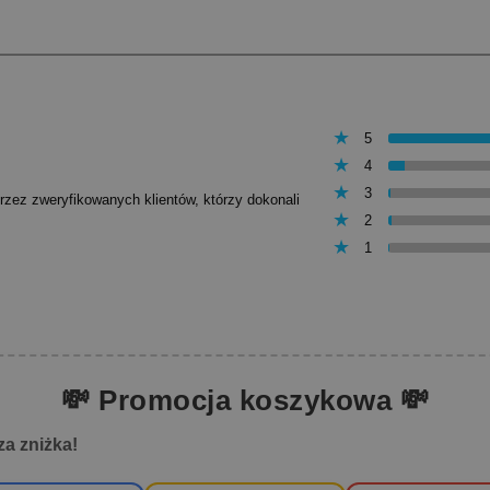
5
4
3
przez zweryfikowanych klientów, którzy dokonali
2
1
💸 Promocja koszykowa 💸
za zniżka!