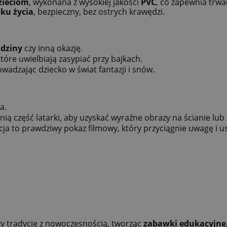
zieciom
, wykonana z wysokiej jakości
PVC
, co zapewnia trw
ku życia
, bezpieczny, bez ostrych krawędzi.
odziny
czy inną okazję.
które uwielbiają zasypiać przy bajkach.
owadzając dziecko w świat fantazji i snów.
a.
ią część latarki, aby uzyskać wyraźne obrazy na ścianie lub s
cja to prawdziwy pokaz filmowy, który przyciągnie uwagę i 
czy tradycję z nowoczesnością, tworząc
zabawki edukacyjne,