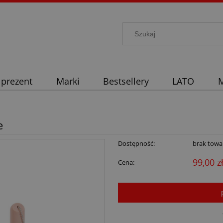
 prezent
Marki
Bestsellery
LATO
M
e
Dostępność:
brak towa
99,00 z
Cena: