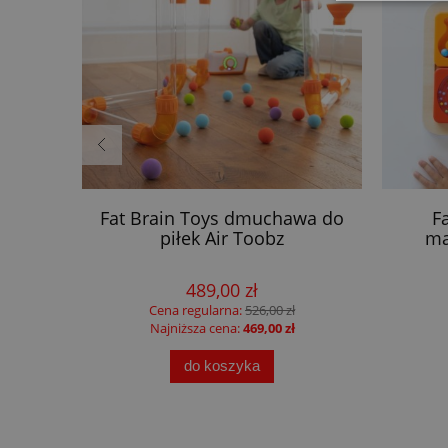
 dzieci
Fat Brain Toys dmuchawa do
F
piłek Air Toobz
ma
489,00 zł
Cena regularna:
526,00 zł
Najniższa cena:
469,00 zł
do koszyka