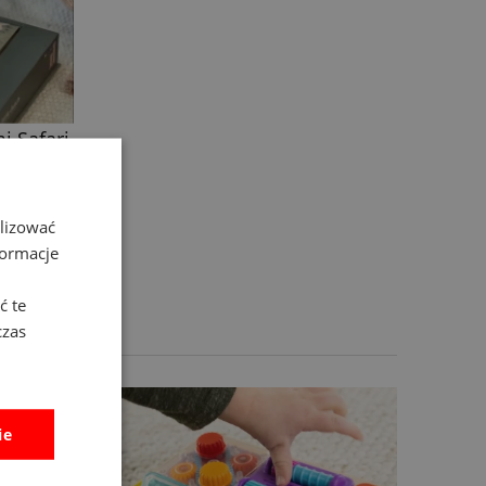
alizować
formacje
ć te
czas
ie