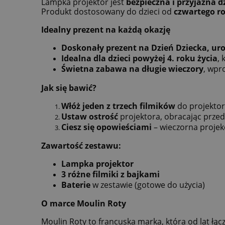
Lampka projektor jest
bezpieczna i przyjazna d
Produkt dostosowany do dzieci od
czwartego ro
Idealny prezent na każdą okazję
Doskonały prezent na Dzień Dziecka, ur
Idealna dla dzieci powyżej 4. roku życia
, 
Świetna zabawa na długie wieczory
, wpr
Jak się bawić?
Włóż jeden z trzech filmików
do projektor
Ustaw ostrość
projektora, obracając przedn
Ciesz się opowieściami
– wieczorna projek
Zawartość zestawu:
Lampka projektor
3 różne filmiki z bajkami
Baterie
w zestawie (gotowe do użycia)
O marce Moulin Roty
Moulin Roty to francuska marka, która od lat łą