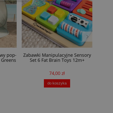
owy pop-
Zabawki Manipulacyjne Sensory
Table
 Greens
Set 6 Fat Brain Toys 12m+
74,00 zł
do koszyka