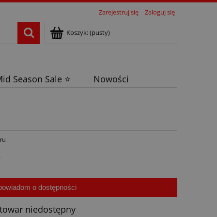
Zarejestruj się
Zaloguj się
Koszyk:
(pusty)
id Season Sale ⭐
Nowości
ru
ł
powiadom o dostępności
towar niedostępny