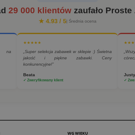
ad
29 000 klientów
zaufało Proste
★ 4.93 / 5
| Średnia ocena
★★★★★
★★★
a na
„Super selekcja zabawek w sklepie :) Świetna
„Wsz
jakość i piękne zabawki. Ceny
córec
konkurencyjne!”
Beata
Just
✓ Zweryfikowany klient
✓ Zwer
I
WG WIEKU