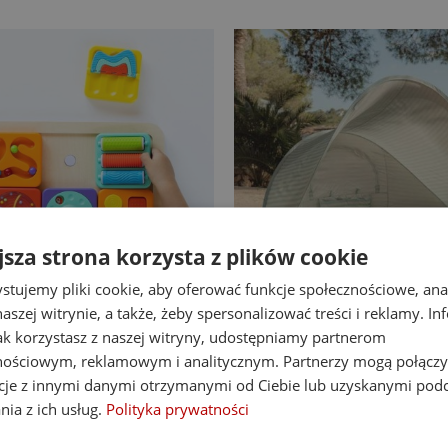
jsza strona korzysta z plików cookie
stujemy pliki cookie, aby oferować funkcje społecznościowe, an
-14%
aszej witrynie, a także, żeby spersonalizować treści i reklamy. In
at Brain Toys tablica
Little Dutch namiot plaż
jak korzystasz z naszej witryny, udostępniamy partnerom
nipulacyjna PlayTab
up z powłoką UV40 Fresh
nościowym, reklamowym i analitycznym. Partnerzy mogą połączy
cje z innymi danymi otrzymanymi od Ciebie lub uzyskanymi pod
138,00 zł
255,00 zł
nia z ich usług.
Polityka prywatności
Cena regularna:
160,00 zł
Cena regularna:
339,00 zł
Najniższa cena:
160,00 zł
Najniższa cena:
255,00 zł