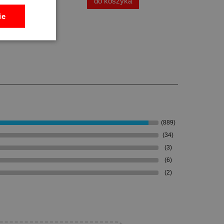
do koszyka
ie
(889)
(34)
(3)
(6)
(2)