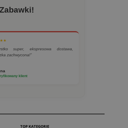
 Zabawki!
★★
ystko super, ekspresowa dostawa,
zka zachwycona!”
yna
yfikowany klient
TOP KATEGORIE