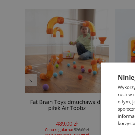
Ninie
Wykorzy
ruch w n
iany z
Fat Brain Toys dmuchawa do
F
o tym, 
 Little
piłek Air Toobz
ma
społecz
informa
489,00 zł
korzysta
Cena regularna:
526,00 zł
Najniższa cena:
469,00 zł