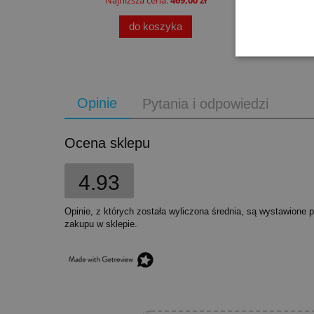
do koszyka
Opinie
Pytania i odpowiedzi
Ocena sklepu
4.93
Opinie, z których została wyliczona średnia, są wystawione 
zakupu w sklepie.