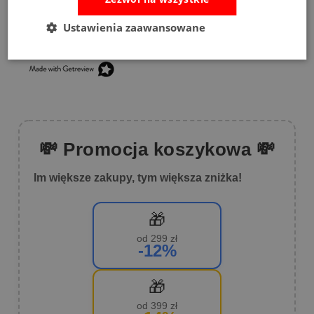
3
(3)
2
(6)
Ustawienia zaawansowane
1
(2)
💸 Promocja koszykowa 💸
Im większe zakupy, tym większa zniżka!
🎁
od 299 zł
-12%
🎁
od 399 zł