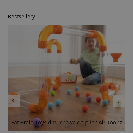
Bestsellery
Fat Brain Toys dmuchawa do piłek Air Toobz