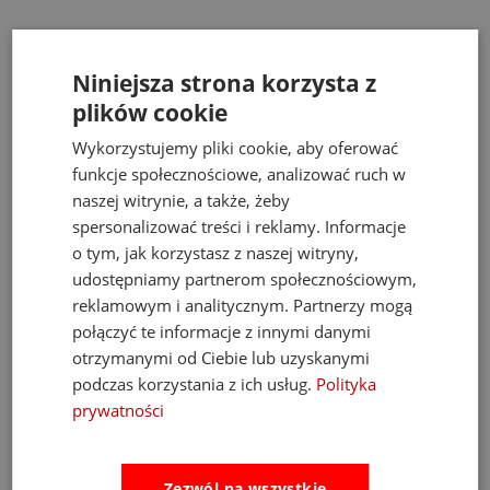
489,00 zł
Cena regularna:
526,00 zł
Niniejsza strona korzysta z
Najniższa cena:
469,00 zł
plików cookie
do koszyka
Wykorzystujemy pliki cookie, aby oferować
funkcje społecznościowe, analizować ruch w
naszej witrynie, a także, żeby
spersonalizować treści i reklamy. Informacje
Opinie
Pytania i odpowiedzi
o tym, jak korzystasz z naszej witryny,
udostępniamy partnerom społecznościowym,
Ocena sklepu
reklamowym i analitycznym. Partnerzy mogą
połączyć te informacje z innymi danymi
Opinie, z których została wyliczona
otrzymanymi od Ciebie lub uzyskanymi
średnia, są wystawione przez
4.93
podczas korzystania z ich usług.
Polityka
zweryfikowanych klientów, którzy dokonali
zakupu w sklepie.
prywatności
5
(889)
4
(34)
Zezwól na wszystkie