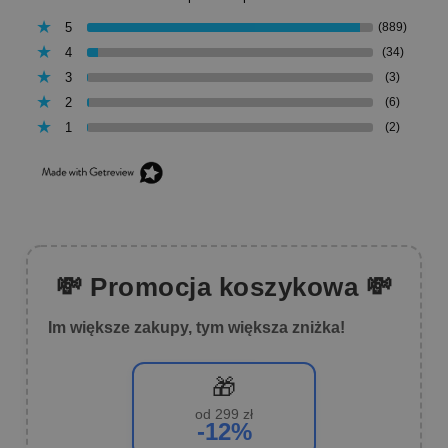
5
(889)
4
(34)
3
(3)
2
(6)
1
(2)
💸 Promocja koszykowa 💸
Im większe zakupy, tym większa zniżka!
🎁
od 299 zł
-12%