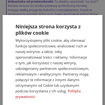
Wskazówka od prostezabawki:
To idealny upominek "na start"!
Możesz wrzucić do środka pierwszą symboliczną monetę,
inicjując wielką przygodę malucha z oszczędzaniem. Puzzle w
skarbonce to prezent, który uczy, bawi i wychowuje jednocześnie.
Niniejsza strona korzysta z
Bestsellery
plików cookie
Wykorzystujemy pliki cookie, aby oferować
funkcje społecznościowe, analizować ruch w
naszej witrynie, a także, żeby
spersonalizować treści i reklamy. Informacje
o tym, jak korzystasz z naszej witryny,
udostępniamy partnerom społecznościowym,
reklamowym i analitycznym. Partnerzy mogą
połączyć te informacje z innymi danymi
otrzymanymi od Ciebie lub uzyskanymi
podczas korzystania z ich usług.
Polityka
prywatności