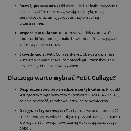
Rozwój przez zabawę:
64 elementy to idealne wyzwanie
dla dzieci, które doskonalą swoją motorykę małą,
cierpliwość oraz umiejętność analizy wizualnej i
przestrzennej.
Wsparcie w układaniu:
Do zestawu dołączono wzór
obrazka, który pomaga maluchowi odnaleźć się w gąszczu
kolorowych elementów.
Eko-edukacja:
Petit Collage słynie z dbałości o planetę.
Puzzle wykonano z tektury z recyklingu i zadrukowano
bezpiecznymi tuszami warzywnymi.
Dlaczego warto wybrać Petit Collage?
Bezpieczeństwo potwierdzone certyfikatami:
Produkt
jest zgodny z rygorystycznymi normami CPSIA, ASTM i CE,
co daje pewność, że zabawa jest w pełni bezpieczna.
Design, który zachwyca:
Estetyczna, wysoka puszka (22
cm) z otworem w wieczku pięknie prezentuje się na biurku
lub regale, stanowiąc nowoczesną dekorację dziecięcego
pokoju.