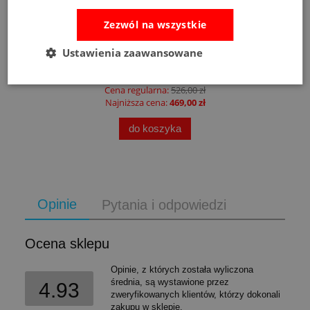
Zezwól na wszystkie
Fat Brain Toys dmuchawa do piłek Air Toobz
Ustawienia zaawansowane
489,00 zł
Cena regularna:
526,00 zł
Najniższa cena:
469,00 zł
do koszyka
Opinie
Pytania i odpowiedzi
Ocena sklepu
Opinie, z których została wyliczona
średnia, są wystawione przez
4.93
zweryfikowanych klientów, którzy dokonali
zakupu w sklepie.