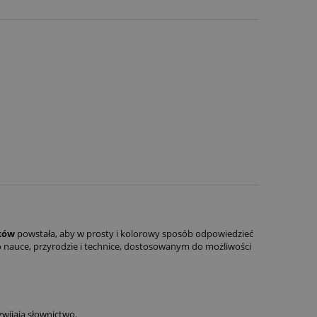
aków
powstała, aby w prosty i kolorowy sposób odpowiedzieć
po nauce, przyrodzie i technice, dostosowanym do możliwości
zwijają słownictwo.