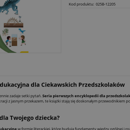
Kod produktu:
025B-12205
 Edukacyjna dla Ciekawskich Przedszkolaków
ennie zadaje setki pytań.
Seria pierwszych encyklopedii dla przedszkol
ustracji z jasnym przekazem, te książki stają się doskonałym przewodnikiem 
 dla Twojego dziecka?
ukacyjne
w formie literackiej, które budują fundamenty wiedzy ogólnej i ro