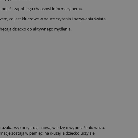
h pojęć i zapobiega chaosowi informacyjnemu.
wem, co jest kluczowe w nauce czytania i nazywania świata.
chęcają dziecko do aktywnego myślenia.
w strażaka, wykorzystując nową wiedzę o wyposażeniu wozu.
macje zostają w pamięci na dłużej, a dziecko uczy się