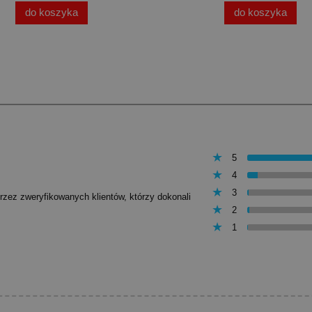
do koszyka
do koszyka
5
4
3
przez zweryfikowanych klientów, którzy dokonali
2
1