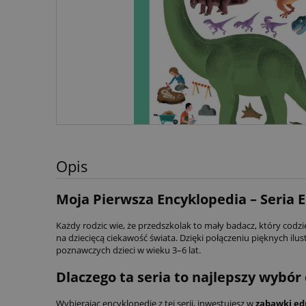
Opis
Moja Pierwsza Encyklopedia – Seria
Każdy rodzic wie, że przedszkolak to mały badacz, który codzi
na dziecięcą ciekawość świata. Dzięki połączeniu pięknych il
poznawczych dzieci w wieku 3–6 lat.
Dlaczego ta seria to najlepszy wybór
Wybierając encyklopedie z tej serii, inwestujesz w
zabawki ed