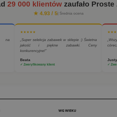
ad
29 000 klientów
zaufało Proste
★ 4.93 / 5
| Średnia ocena
★★★★★
★★★
a na
„Super selekcja zabawek w sklepie :) Świetna
„Wsz
jakość i piękne zabawki. Ceny
córec
konkurencyjne!”
Beata
Just
✓ Zweryfikowany klient
✓ Zwer
I
WG WIEKU