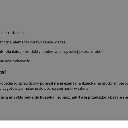
ia z rodzicem.
aficzna, elementy sprawdzające wiedzę.
i dla dzieci
(produkty papierowe o wysokiej jakości druku).
ulacja ciekawości.
ka!
klopedia to sprawdzony
pomysł na prezent dla dziecka
na urodziny, pasow
 i przygotowuje malucha do późniejszej nauki w szkole.
aną encyklopedię do koszyka i zobacz, jak Twój przedszkolak staje 