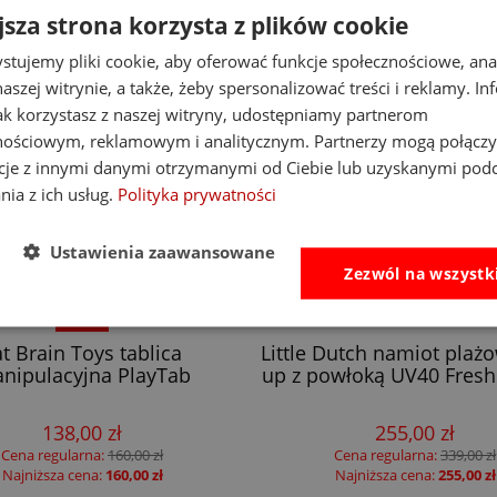
jsza strona korzysta z plików cookie
stujemy pliki cookie, aby oferować funkcje społecznościowe, an
aszej witrynie, a także, żeby spersonalizować treści i reklamy. In
jak korzystasz z naszej witryny, udostępniamy partnerom
nościowym, reklamowym i analitycznym. Partnerzy mogą połączy
cje z innymi danymi otrzymanymi od Ciebie lub uzyskanymi pod
nia z ich usług.
Polityka prywatności
Ustawienia zaawansowane
Zezwól na wszystk
-14%
at Brain Toys tablica
Little Dutch namiot plaż
nipulacyjna PlayTab
up z powłoką UV40 Fresh
138,00 zł
255,00 zł
Cena regularna:
160,00 zł
Cena regularna:
339,00 zł
Najniższa cena:
160,00 zł
Najniższa cena:
255,00 zł