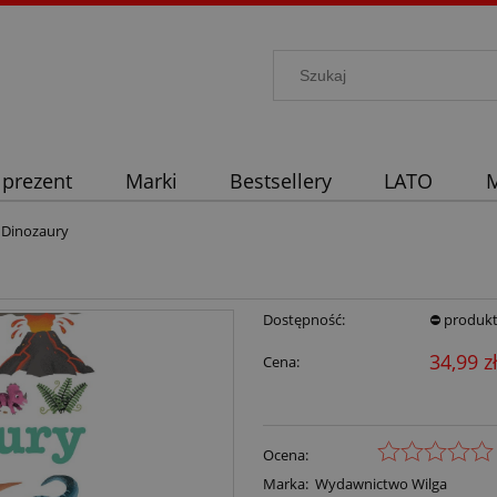
 prezent
Marki
Bestsellery
LATO
M
 Dinozaury
Dostępność:
⛔ produkt
34,99 z
Cena:
Ocena:
Marka:
Wydawnictwo Wilga