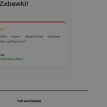
 Zabawki!
★★
ystko super, ekspresowa dostawa,
zka zachwycona!”
yna
yfikowany klient
TOP KATEGORIE