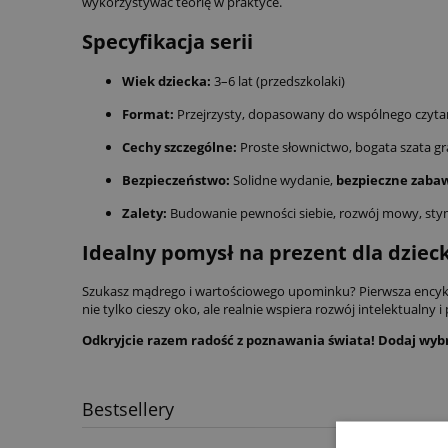
wykorzystywać teorię w praktyce.
Specyfikacja serii
Wiek dziecka:
3–6 lat (przedszkolaki)
Format:
Przejrzysty, dopasowany do wspólnego czytan
Cechy szczególne:
Proste słownictwo, bogata szata gr
Bezpieczeństwo:
Solidne wydanie,
bezpieczne zabawk
Zalety:
Budowanie pewności siebie, rozwój mowy, stym
Idealny pomysł na prezent dla dziec
Szukasz mądrego i wartościowego upominku? Pierwsza ency
nie tylko cieszy oko, ale realnie wspiera rozwój intelektualny
Odkryjcie razem radość z poznawania świata! Dodaj wybr
Bestsellery