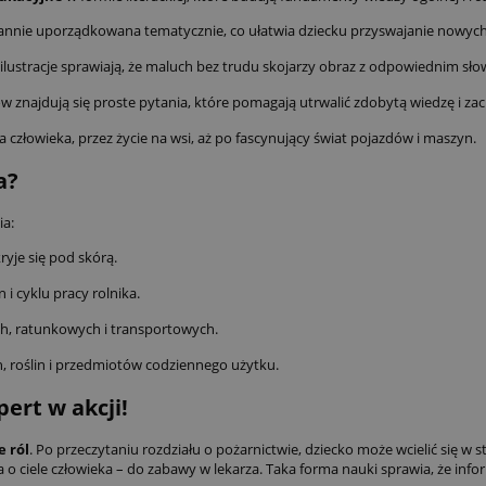
rannie uporządkowana tematycznie, co ułatwia dziecku przyswajanie nowyc
ilustracje sprawiają, że maluch bez trudu skojarzy obraz z odpowiednim sło
 znajdują się proste pytania, które pomagają utrwalić zdobytą wiedzę i za
 człowieka, przez życie na wsi, aż po fascynujący świat pojazdów i maszyn.
a?
ia:
ryje się pod skórą.
i cyklu pracy rolnika.
 ratunkowych i transportowych.
 roślin i przedmiotów codziennego użytku.
ert w akcji!
 ról
. Po przeczytaniu rozdziału o pożarnictwie, dziecko może wcielić się 
o ciele człowieka – do zabawy w lekarza. Taka forma nauki sprawia, że infor