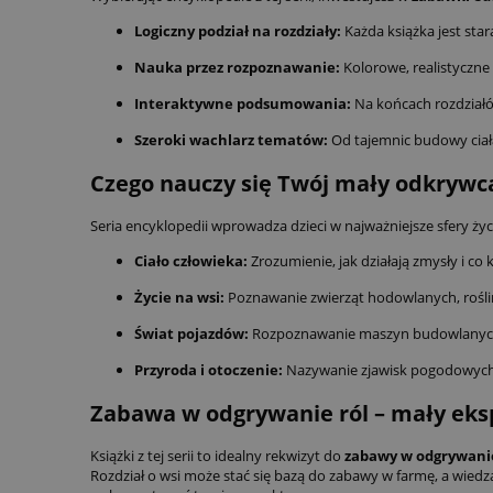
Logiczny podział na rozdziały:
Każda książka jest sta
Nauka przez rozpoznawanie:
Kolorowe, realistyczne 
Interaktywne podsumowania:
Na końcach rozdziałów
Szeroki wachlarz tematów:
Od tajemnic budowy ciała
Czego nauczy się Twój mały odkrywc
Seria encyklopedii wprowadza dzieci w najważniejsze sfery życ
Ciało człowieka:
Zrozumienie, jak działają zmysły i co k
Życie na wsi:
Poznawanie zwierząt hodowlanych, roślin 
Świat pojazdów:
Rozpoznawanie maszyn budowlanych,
Przyroda i otoczenie:
Nazywanie zjawisk pogodowych,
Zabawa w odgrywanie ról – mały eksp
Książki z tej serii to idealny rekwizyt do
zabawy w odgrywanie
Rozdział o wsi może stać się bazą do zabawy w farmę, a wiedza 