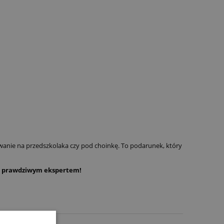
anie na przedszkolaka czy pod choinkę. To podarunek, który
się prawdziwym ekspertem!