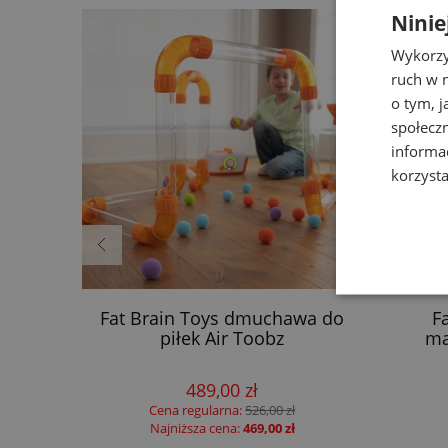
Ninie
Wykorzy
ruch w n
o tym, 
społecz
informa
korzysta
iany z
Fat Brain Toys dmuchawa do
F
 Little
piłek Air Toobz
ma
489,00 zł
Cena regularna:
526,00 zł
Najniższa cena:
469,00 zł