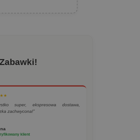
 Zabawki!
★★
ystko super, ekspresowa dostawa,
zka zachwycona!”
yna
yfikowany klient