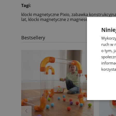
Tagi:
klocki magnetyczne Pixio, zabawka konstrukcyjna 
lat, klocki magnetyczne z magnesem neodymowym
Ninie
Bestsellery
Wykorzy
ruch w n
o tym, 
społecz
informa
korzysta