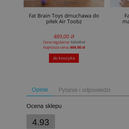
 Little
Fat Brain Toys dmuchawa do
F
piłek Air Toobz
ma
489,00 zł
Cena regularna:
526,00 zł
Najniższa cena:
469,00 zł
do koszyka
Opinie
Pytania i odpowiedzi
Ocena sklepu
4.93