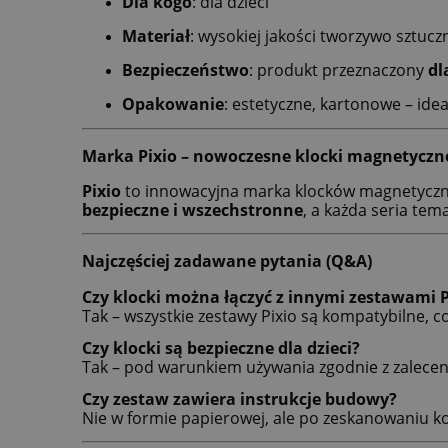
Dla kogo
: dla dzieci
Materiał
: wysokiej jakości tworzywo szt
Bezpieczeństwo
: produkt przeznaczony
dl
Opakowanie
: estetyczne, kartonowe – ide
Marka Pixio – nowoczesne klocki magnetyczne
Pixio
to innowacyjna marka klocków magnetycznyc
bezpieczne i wszechstronne
, a każda seria tem
Najczęściej zadawane pytania (Q&A)
Czy klocki można łączyć z innymi zestawami P
Tak – wszystkie zestawy Pixio są kompatybilne, 
Czy klocki są bezpieczne dla dzieci?
Tak – pod warunkiem używania zgodnie z zalece
Czy zestaw zawiera instrukcje budowy?
Nie w formie papierowej, ale po zeskanowaniu 