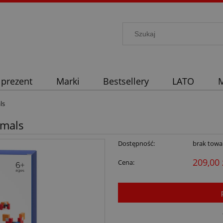
 prezent
Marki
Bestsellery
LATO
M
ls
imals
Dostępność:
brak towa
209,00 
Cena: