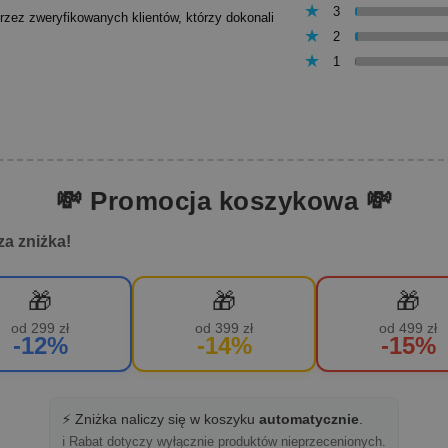
3
przez zweryfikowanych klientów, którzy dokonali
2
1
💸 Promocja koszykowa 💸
za zniżka!
🎁
🎁
🎁
od 299 zł
od 399 zł
od 499 zł
-12%
-14%
-15%
⚡ Zniżka naliczy się w koszyku
automatycznie
.
ℹ️ Rabat dotyczy wyłącznie produktów nieprzecenionych.