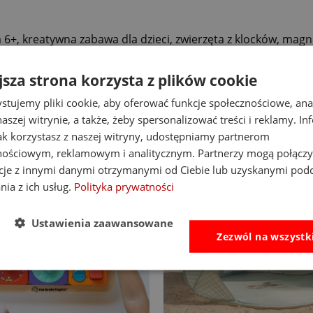
6+, kreatywna zabawa dla dzieci, zwierzęta z klocków, magne
, Pixio Bright Animals
jsza strona korzysta z plików cookie
stujemy pliki cookie, aby oferować funkcje społecznościowe, an
aszej witrynie, a także, żeby spersonalizować treści i reklamy. In
jak korzystasz z naszej witryny, udostępniamy partnerom
nościowym, reklamowym i analitycznym. Partnerzy mogą połączy
cje z innymi danymi otrzymanymi od Ciebie lub uzyskanymi pod
nia z ich usług.
Polityka prywatności
Ustawienia zaawansowane
Zezwól na wszystk