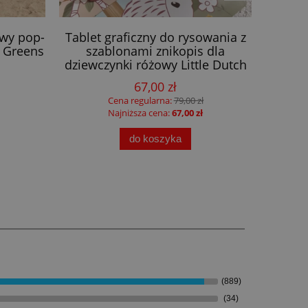
owy pop-
Tablet graficzny do rysowania z
Zabawk
 Greens
szablonami znikopis dla
Set
dziewczynki różowy Little Dutch
67,00 zł
Cena regularna:
79,00 zł
Najniższa cena:
67,00 zł
do koszyka
(889)
(34)