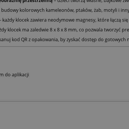
yobraźnię przestrzenną
– dzieci tworzą własne, bajkowe zw
 budowy kolorowych kameleonów, ptaków, żab, motyli i inny
 każdy klocek zawiera neodymowe magnesy, które łączą się 
żdy klocek ma zaledwie 8 x 8 x 8 mm, co pozwala tworzyć p
kanuj kod QR z opakowania, by zyskać dostęp do gotowych mo
 do aplikacji