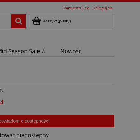
Zarejestruj się
Zaloguj się
Koszyk:
(pusty)
id Season Sale ⭐
Nowości
ru
zł
powiadom o dostępności
towar niedostępny