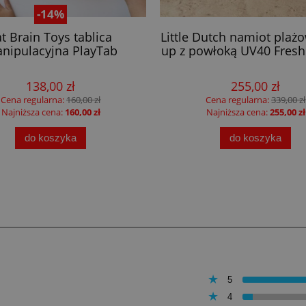
-14%
at Brain Toys tablica
Little Dutch namiot plaż
nipulacyjna PlayTab
up z powłoką UV40 Fresh
138,00 zł
255,00 zł
Cena regularna:
160,00 zł
Cena regularna:
339,00 zł
Najniższa cena:
160,00 zł
Najniższa cena:
255,00 zł
do koszyka
do koszyka
5
4