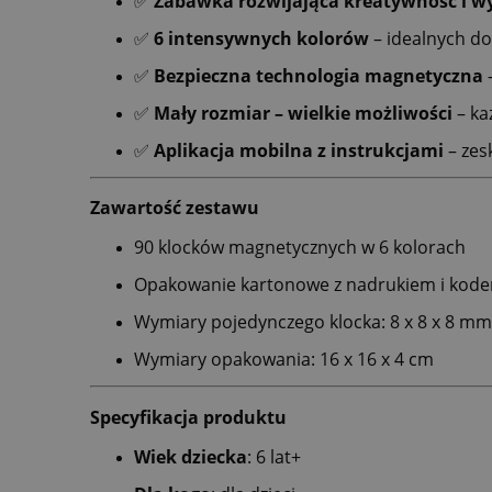
✅
Zabawka rozwijająca kreatywność i w
✅
6 intensywnych kolorów
– idealnych do
✅
Bezpieczna technologia magnetyczna
–
✅
Mały rozmiar – wielkie możliwości
– ka
✅
Aplikacja mobilna z instrukcjami
– zes
Zawartość zestawu
90 klocków magnetycznych w 6 kolorach
Opakowanie kartonowe z nadrukiem i kodem
Wymiary pojedynczego klocka: 8 x 8 x 8 mm
Wymiary opakowania: 16 x 16 x 4 cm
Specyfikacja produktu
Wiek dziecka
: 6 lat+