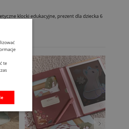
tyczne klocki edukacyjne, prezent dla dziecka 6
alizować
formacje
ć te
czas
ie