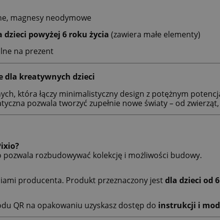
uczne, magnesy neodymowe
a dzieci powyżej 6 roku życia
(zawiera małe elementy)
alne na prezent
 dla kreatywnych dzieci
h, która łączy minimalistyczny design z potężnym potencj
atyczna pozwala tworzyć zupełnie nowe światy – od zwierząt,
ixio?
co pozwala rozbudowywać kolekcję i możliwości budowy.
niami producenta. Produkt przeznaczony jest
dla dzieci od 6
kodu QR na opakowaniu uzyskasz dostęp do
instrukcji i mod