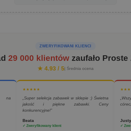
ZWERYFIKOWANI KLIENCI
ad
29 000 klientów
zaufało Proste
★ 4.93 / 5
| Średnia ocena
★★★★★
★★★
a na
„Super selekcja zabawek w sklepie :) Świetna
„Wsz
jakość i piękne zabawki. Ceny
córec
konkurencyjne!”
Beata
Just
✓ Zweryfikowany klient
✓ Zwer