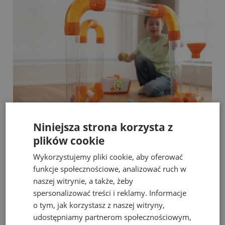
Niniejsza strona korzysta z
plików cookie
Wykorzystujemy pliki cookie, aby oferować
m
Fat Brain Toys dmuchawa do piłek Air Toobz
funkcje społecznościowe, analizować ruch w
naszej witrynie, a także, żeby
spersonalizować treści i reklamy. Informacje
489,00 zł
o tym, jak korzystasz z naszej witryny,
Cena regularna:
526,00 zł
Najniższa cena:
469,00 zł
udostępniamy partnerom społecznościowym,