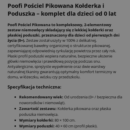
Poofi Pościel Pikowana Kołderka i
Poduszka – komplet dla dzieci od 0 lat
Poofi Pościel Pikowana to kompleksowy, 2-elementowy
zestaw niemowlęcy składający się z lekkiej kołderki oraz
płaskiej poduszki, przeznaczony dla dzieci od pierwszych dni
życia (0+).
Zestaw został uszyty w 100% z delikatnej,
certyfikowanej bawełny organicznej o strukturze pikowanej,
zapewniającej odpowiednią cyrkulację powietrza przez cały rok.
Płaski profil poduszki wspiera naturalne, bezpieczne ułożenie
główki niemowlęcia i prawidłową pozycję podczas snu.
Antyalergiczne, sprężyste wypełnienie oraz dwie warstwy
naturalnej tkaniny gwarantują optymalny komfort termiczny w
domu, w łóżeczku, wózku czy przedszkolu.
Specyfikacja techniczna:
Rekomendowany wiek:
Od urodzenia (0+ / bezpieczna dla
noworodków i niemowląt).
Zawartość zestawu:
Kołderka pikowana oraz płaska
poduszka niemowlęca.
Wymiary kołderki:
80 × 100 cm.
Wymiary poduszki:
40 × 60 cm (profil płaski).