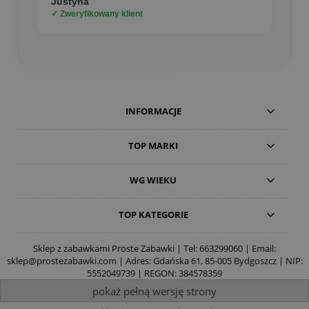
Justyna
✓ Zweryfikowany klient
INFORMACJE
TOP MARKI
WG WIEKU
TOP KATEGORIE
Sklep z zabawkami Proste Zabawki | Tel:
663299060
| Email:
sklep@prostezabawki.com
| Adres: Gdańska 61, 85-005 Bydgoszcz | NIP:
5552049739 | REGON: 384578359
pokaż pełną wersję strony