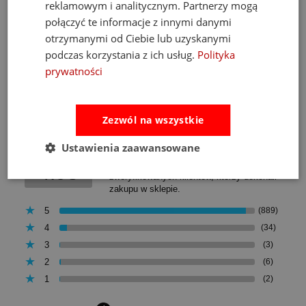
reklamowym i analitycznym. Partnerzy mogą
do koszyka
połączyć te informacje z innymi danymi
otrzymanymi od Ciebie lub uzyskanymi
podczas korzystania z ich usług.
Polityka
prywatności
Opinie
Pytania i odpowiedzi
Zezwól na wszystkie
Ocena sklepu
Ustawienia zaawansowane
Opinie, z których została wyliczona
średnia, są wystawione przez
4.93
zweryfikowanych klientów, którzy dokonali
zakupu w sklepie.
5
(889)
4
(34)
3
(3)
2
(6)
1
(2)