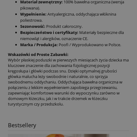
Materiał zewnętrzny:
100% bawełna organiczna (wersja
pikowana).
Wypełnienie:
Antyalergiczna, oddychająca włóknina
poliestrowa.
Sezonowość:
Produkt całoroczny.
Bezpieczeństwo i certyfikaty:
Materiały bezpieczne dla
niemowląt i alergików, oznaczenie CE.
Marka / Produkcja:
Poofi / Wyprodukowano w Polsce.
Wskazówki od Proste Zabawki:
Wybór płaskiej poduszki w pierwszych miesiącach życia dziecka ma
kluczowe znaczenie dla zachowania fizjologicznej pozycji
kręgosłupa i główki podczas snu. Dzięki optymalnej grubości
główka malucha leży swobodnie i naturalnie, co sprzyja
swobodnemu oddychaniu. Oddychająca bawełna organiczna w
połączeniu z lekkim wypełnieniem zapobiega przegrzewaniu,
zapewniając komfortowe warunki do wypoczynku zarówno w
domowym łóżeczku, jak i w trakcie drzemek w łóżeczku
turystycznym czy przedszkolu.
Bestsellery