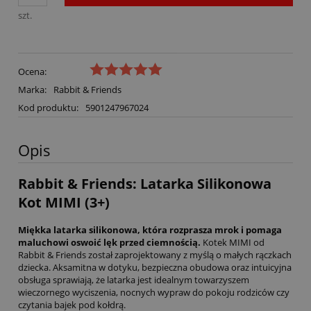
szt.
Ocena:
Marka:
Rabbit & Friends
Kod produktu:
5901247967024
Opis
Rabbit & Friends: Latarka Silikonowa
Kot MIMI (3+)
Miękka latarka silikonowa, która rozprasza mrok i pomaga
maluchowi oswoić lęk przed ciemnością.
Kotek MIMI od
Rabbit & Friends został zaprojektowany z myślą o małych rączkach
dziecka. Aksamitna w dotyku, bezpieczna obudowa oraz intuicyjna
obsługa sprawiają, że latarka jest idealnym towarzyszem
wieczornego wyciszenia, nocnych wypraw do pokoju rodziców czy
czytania bajek pod kołdrą.