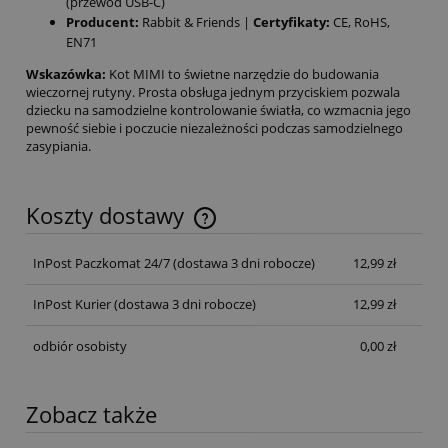
(przewód USB-C)
Producent:
Rabbit & Friends |
Certyfikaty:
CE, RoHS,
EN71
Wskazówka:
Kot MIMI to świetne narzędzie do budowania
wieczornej rutyny. Prosta obsługa jednym przyciskiem pozwala
dziecku na samodzielne kontrolowanie światła, co wzmacnia jego
pewność siebie i poczucie niezależności podczas samodzielnego
zasypiania.
Koszty dostawy
InPost Paczkomat 24/7
(dostawa 3 dni robocze)
12,99 zł
InPost Kurier
(dostawa 3 dni robocze)
12,99 zł
odbiór osobisty
0,00 zł
Zobacz także