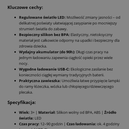
Kluczowe cechy:
Regulowane światło LED:
Możliwość zmiany jasności – od
delikatnej poświaty ułatwiającej zasypianie po mocniejszy
strumień światła do zabawy.
Bezpieczny silikon bez BPA:
Elastyczny, nietoksyczny
materiał jest całkowicie odporny na upadki i bezpieczny dla
zdrowia dziecka.
Wydajny akumulator (do 90h):
Długi czas pracy na
jednym ładowaniu zapewnia ciągłość opieki przez wiele
nocy.
Wygodne ładowanie USB-C:
Ekologiczne zasilanie bez
konieczności ciągłej wymiany tradycyjnych baterii.
Praktyczna zawieszka:
Umożliwia łatwe przypięcie lampki
do ramy łóżeczka, wózka lub chłopięcego/dziewczęcego
plecaka.
Specyfikacja:
Wiek:
3+ |
Materiał:
Silikon wolny od BPA, ABS |
Źródło
światła:
LED
Czas pracy:
12–90 godzin |
Czas ładowania:
ok. 4 godziny