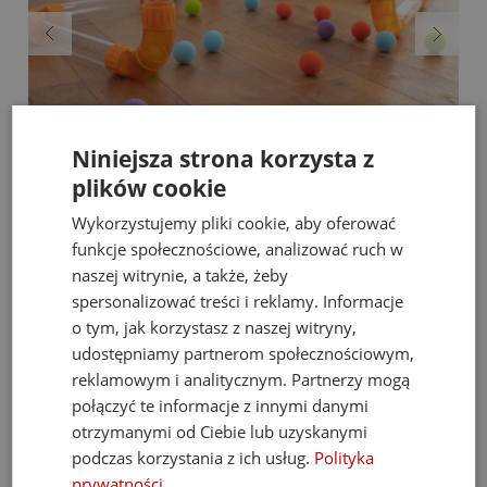
Fat Brain Toys dmuchawa do piłek Air Toobz
Niniejsza strona korzysta z
plików cookie
489,00 zł
Cena regularna:
526,00 zł
Wykorzystujemy pliki cookie, aby oferować
Najniższa cena:
469,00 zł
funkcje społecznościowe, analizować ruch w
naszej witrynie, a także, żeby
do koszyka
spersonalizować treści i reklamy. Informacje
o tym, jak korzystasz z naszej witryny,
udostępniamy partnerom społecznościowym,
reklamowym i analitycznym. Partnerzy mogą
Opinie
Pytania i odpowiedzi
połączyć te informacje z innymi danymi
otrzymanymi od Ciebie lub uzyskanymi
Ocena sklepu
podczas korzystania z ich usług.
Polityka
prywatności