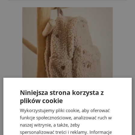
Niniejsza strona korzysta z
plików cookie
Plecak Pluszowy dla Dzieci do Przedszkola
L
Little Dutch Teddy Taupe 2+
Wykorzystujemy pliki cookie, aby oferować
109,65 zł
129,00 zł
funkcje społecznościowe, analizować ruch w
naszej witrynie, a także, żeby
do koszyka
spersonalizować treści i reklamy. Informacje