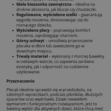
Mała kieszonka zewnętrzna
– idealna na
drobne akcesoria, jak klucze czy chusteczki.
Regulowane, wyściełane szelki
– gwarantują
wygodę noszenia, dostosowując się do
rosnącego dziecka.
Wyściełane plecy
– poprawiają komfort
noszenia, zapobiegając otarciom.
Górny uchwyt
– umożliwia przenoszenie
plecaka w dłoni lub zawieszenie go w
dowolnym miejscu.
Trwały materiał
– wykonany z mocnej bawełny
w ciekawym wzorze, co zapewnia zarówno
estetykę, jak i odporność na codzienne
użytkowanie.
Przeznaczenie
Plecak idealnie sprawdzi się w przedszkolu, na
szkolnych wycieczkach, podczas pikników, dłuższych
spacerów oraz wędrówek. Dzięki niewielkim
wymiarom i funkcjonalnym rozwiązaniom, jest to
świetny wybór dla aktywnych dzieci, które chcą mieć