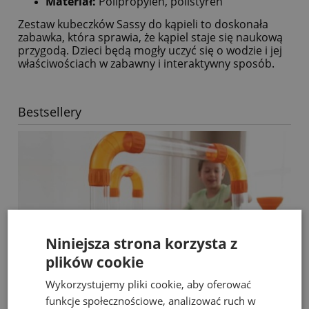
Materiał:
Polipropylen, polistyren
Zestaw kubeczków Sassy do kąpieli to doskonała
zabawka, która sprawia, że kąpiel staje się naukową
przygodą. Dzieci będą mogły uczyć się o wodzie i jej
właściwościach w zabawny i interaktywny sposób.
Bestsellery
Niniejsza strona korzysta z
plików cookie
Wykorzystujemy pliki cookie, aby oferować
funkcje społecznościowe, analizować ruch w