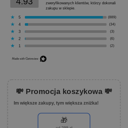
4.93
zweryfikowanych klientów, którzy dokonali
zakupu w sklepie.
5
(889)
4
(34)
3
(3)
2
(6)
1
(2)
💸 Promocja koszykowa 💸
Im większe zakupy, tym większa zniżka!
🎁
od 299 zł