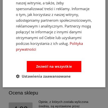
naszej witrynie, a także, żeby
spersonalizować treści i reklamy. Informacje
o tym, jak korzystasz z naszej witryny,
Fat Brain Toys dmuchawa do piłek Air Toobz
udostępniamy partnerom społecznościowym,
reklamowym i analitycznym. Partnerzy mogą
połączyć te informacje z innymi danymi
489,00 zł
otrzymanymi od Ciebie lub uzyskanymi
Cena regularna:
526,00 zł
podczas korzystania z ich usług.
Polityka
Najniższa cena:
469,00 zł
prywatności
do koszyka
Zezwól na wszystkie
Ustawienia zaawansowane
Opinie
Pytania i odpowiedzi
Ocena sklepu
Opinie, z których została wyliczona
średnia, są wystawione przez