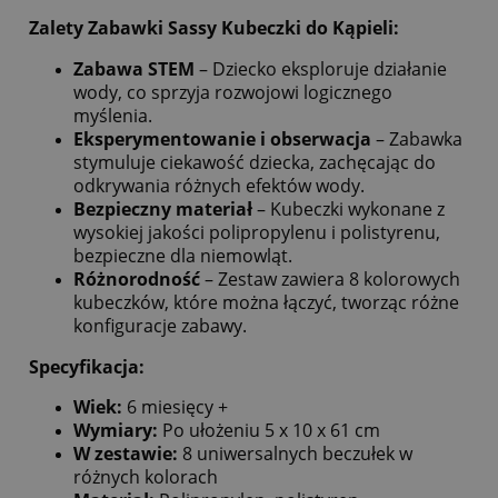
Zalety Zabawki Sassy Kubeczki do Kąpieli:
Zabawa STEM
– Dziecko eksploruje działanie
wody, co sprzyja rozwojowi logicznego
myślenia.
Eksperymentowanie i obserwacja
– Zabawka
stymuluje ciekawość dziecka, zachęcając do
odkrywania różnych efektów wody.
Bezpieczny materiał
– Kubeczki wykonane z
wysokiej jakości polipropylenu i polistyrenu,
bezpieczne dla niemowląt.
Różnorodność
– Zestaw zawiera 8 kolorowych
kubeczków, które można łączyć, tworząc różne
konfiguracje zabawy.
Specyfikacja:
Wiek:
6 miesięcy +
Wymiary:
Po ułożeniu 5 x 10 x 61 cm
W zestawie:
8 uniwersalnych beczułek w
różnych kolorach