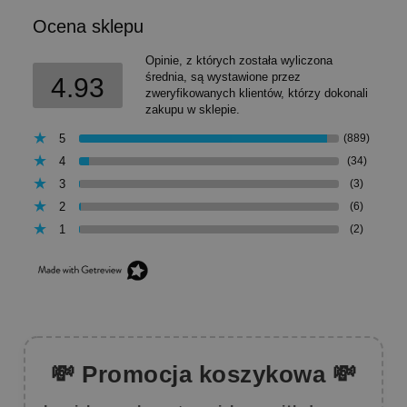
Ocena sklepu
Opinie, z których została wyliczona
średnia, są wystawione przez
4.93
zweryfikowanych klientów, którzy dokonali
zakupu w sklepie.
5
(889)
4
(34)
3
(3)
2
(6)
1
(2)
💸 Promocja koszykowa 💸