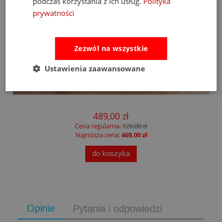
podczas korzystania z ich usług.
Polityka
prywatności
Zezwól na wszystkie
Ustawienia zaawansowane
m
Fat Brain Toys dmuchawa do piłek Air Toobz
489,00 zł
Cena regularna:
526,00 zł
Najniższa cena:
469,00 zł
do koszyka
Opinie
Pytania i odpowiedzi