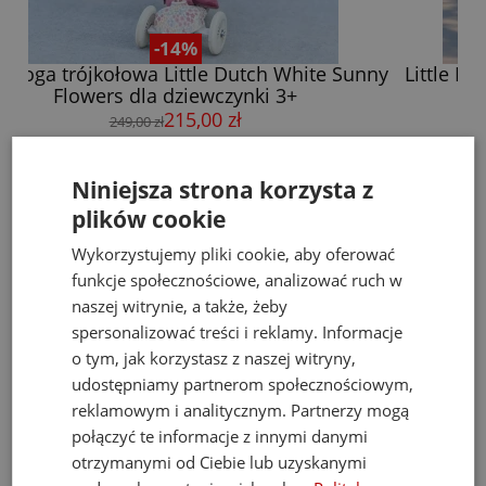
-12%
nny
Little Dutch Hulajnoga Trójkołowa Dziecięca
L
Błękitna Blue 3+
219,00 zł
249,00 zł
do koszyka
Niniejsza strona korzysta z
plików cookie
Wykorzystujemy pliki cookie, aby oferować
Bestsellery
funkcje społecznościowe, analizować ruch w
naszej witrynie, a także, żeby
spersonalizować treści i reklamy. Informacje
o tym, jak korzystasz z naszej witryny,
udostępniamy partnerom społecznościowym,
reklamowym i analitycznym. Partnerzy mogą
połączyć te informacje z innymi danymi
otrzymanymi od Ciebie lub uzyskanymi