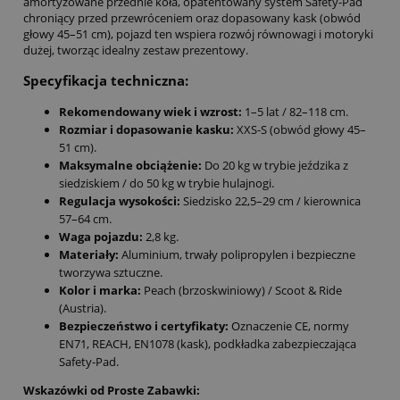
amortyzowane przednie koła, opatentowany system Safety-Pad
chroniący przed przewróceniem oraz dopasowany kask (obwód
głowy 45–51 cm), pojazd ten wspiera rozwój równowagi i motoryki
dużej, tworząc idealny zestaw prezentowy.
Specyfikacja techniczna:
Rekomendowany wiek i wzrost:
1–5 lat / 82–118 cm.
Rozmiar i dopasowanie kasku:
XXS-S (obwód głowy 45–
51 cm).
Maksymalne obciążenie:
Do 20 kg w trybie jeździka z
siedziskiem / do 50 kg w trybie hulajnogi.
Regulacja wysokości:
Siedzisko 22,5–29 cm / kierownica
57–64 cm.
Waga pojazdu:
2,8 kg.
Materiały:
Aluminium, trwały polipropylen i bezpieczne
tworzywa sztuczne.
Kolor i marka:
Peach (brzoskwiniowy) / Scoot & Ride
(Austria).
Bezpieczeństwo i certyfikaty:
Oznaczenie CE, normy
EN71, REACH, EN1078 (kask), podkładka zabezpieczająca
Safety-Pad.
Wskazówki od Proste Zabawki: