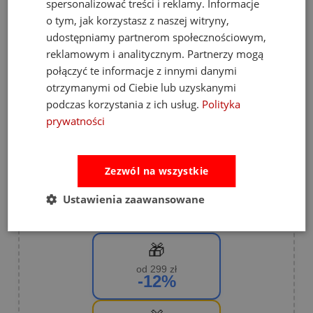
spersonalizować treści i reklamy. Informacje
4
(34)
o tym, jak korzystasz z naszej witryny,
3
(3)
udostępniamy partnerom społecznościowym,
2
(6)
reklamowym i analitycznym. Partnerzy mogą
połączyć te informacje z innymi danymi
1
(2)
otrzymanymi od Ciebie lub uzyskanymi
podczas korzystania z ich usług.
Polityka
prywatności
Zezwól na wszystkie
💸 Promocja koszykowa 💸
Ustawienia zaawansowane
Im większe zakupy, tym większa zniżka!
🎁
od 299 zł
-12%