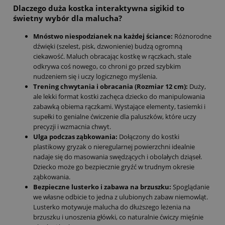
Dlaczego duża kostka interaktywna sigikid to
świetny wybór dla malucha?
Mnóstwo niespodzianek na każdej ściance:
Różnorodne
dźwięki (szelest, pisk, dzwonienie) budzą ogromną
ciekawość. Maluch obracając kostkę w rączkach, stale
odkrywa coś nowego, co chroni go przed szybkim
nudzeniem się i uczy logicznego myślenia.
Trening chwytania i obracania (Rozmiar 12 cm):
Duży,
ale lekki format kostki zachęca dziecko do manipulowania
zabawką obiema rączkami. Wystające elementy, tasiemki i
supełki to genialne ćwiczenie dla paluszków, które uczy
precyzji i wzmacnia chwyt.
Ulga podczas ząbkowania:
Dołączony do kostki
plastikowy gryzak o nieregularnej powierzchni idealnie
nadaje się do masowania swędzących i obolałych dziąseł.
Dziecko może go bezpiecznie gryźć w trudnym okresie
ząbkowania.
Bezpieczne lusterko i zabawa na brzuszku:
Spoglądanie
we własne odbicie to jedna z ulubionych zabaw niemowląt.
Lusterko motywuje malucha do dłuższego leżenia na
brzuszku i unoszenia główki, co naturalnie ćwiczy mięśnie