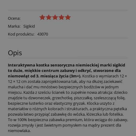
Ocena:
Marka:
Sigikid
Kod produktu:
43070
Opis
Interaktywna kostka sensoryczna niemieckiej marki sigikid
to duże, miękkie centrum zabawy i odkryć, stworzone dla
niemowląt od 3. miesiąca życia (3m+).
Kostka o wymiarach 12 ×
12 × 12 cm została zaprojektowana tak, aby na dłużej zaciekawić
malucha i dać mu mnóstwo bezpiecznych bodźców w jednym
miejscu. Każda z sześciu ścianek to zupełnie nowa atrakcja: dziecko
znajdzie tu dzwoneczek, grzechotkę, piszczałkę, szeleszczącą folię,
bezpieczne lusterko oraz elastyczny gryzak. Klocka uszyto z
materiałów o różnych kolorach i strukturach, a praktyczna pętelka
pozwala łatwo przypiąć zabawkę do wózka, łóżeczka lub fotelika.
To w 100% bezpieczna zabawka premium, która wciąga do zabawy,
rozwija zmysły i jest świetnym pomysłem na mądry prezent dla
niemowlaka.