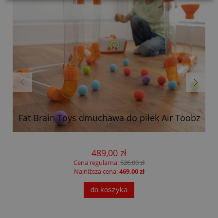
Fat Brain Toys dmuchawa do piłek Air Toobz
489,00 zł
Cena regularna:
526,00 zł
Najniższa cena:
469,00 zł
do koszyka