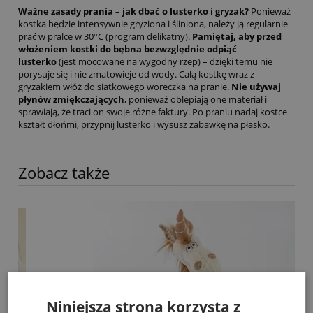
Ważne zasady prania – jak dbać o lusterko i gryzak?
Ponieważ
kostka będzie intensywnie gryziona i śliniona, należy ją regularnie
prać w pralce w 30°C (program delikatny).
Pamiętaj, aby przed
włożeniem kostki do bębna bezwzględnie odpiąć
lusterko
(jest mocowane na wygodny rzep) – dzięki temu nie
porysuje się i nie zmatowieje od wody. Całą kostkę wraz z
gryzakiem włóż do siatkowego woreczka na pranie.
Nie używaj
płynów zmiękczających
, ponieważ oblepiają one materiał i
sprawiają, że traci on swoje różne faktury. Po praniu nadaj kostce
kształt dłońmi, przypnij lusterko i wysusz zabawkę na płasko.
Zobacz także
Niniejsza strona korzysta z