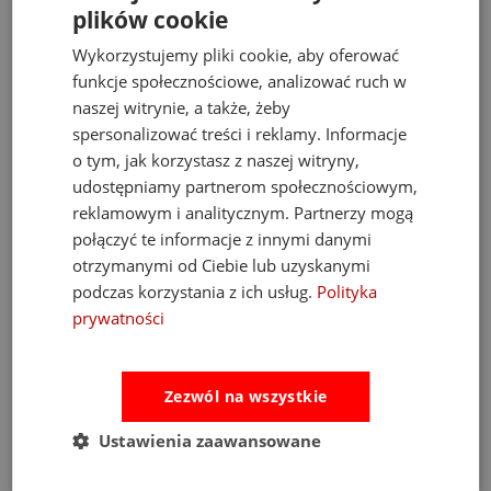
plików cookie
Wykorzystujemy pliki cookie, aby oferować
funkcje społecznościowe, analizować ruch w
naszej witrynie, a także, żeby
spersonalizować treści i reklamy. Informacje
-15%
o tym, jak korzystasz z naszej witryny,
Jednorożec Uni Que Maskotka Przytulanka
Premium 56 cm sigikid 3+
udostępniamy partnerom społecznościowym,
313,65 zł
reklamowym i analitycznym. Partnerzy mogą
369,00 zł
połączyć te informacje z innymi danymi
do koszyka
otrzymanymi od Ciebie lub uzyskanymi
podczas korzystania z ich usług.
Polityka
prywatności
Bestsellery
Zezwól na wszystkie
Ustawienia zaawansowane