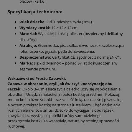
pleców i karku.
Specyfikacja techniczna:
Wiek dziecka:
Od 3. miesiąca życia (3m+).
Wymiary kostki:
12 × 12 × 12 cm.
Materiał:
Wysokiej jakości poliester (bezpieczny i delikatny
dla skóry).
Atrakcje:
Grzechotka, piszczałka, dzwoneczek, szeleszcząca
folia, lusterko, gryzak, pętla do zawieszenia.
Bezpieczeństwo:
Certyfikat CE, zgodność z normą EN-71.
Marka:
sigikid (Niemcy) – ponad 57 lat doświadczenia w
segmencie premium.
Wskazówki od Proste Zabawki:
Zabawa w obracanie, czyli jak ćwiczyć koordynację obu
rączek:
Około 3-4. miesiąca życia dziecko uczy się współdziałania
obu dłoni. Usiądź z maluchem i połóż kostkę przed nim. Pokazuj
mu po kolei różne ścianki – raz szeleść folią, raz naciśnij piszczałkę,
a potem przekręć kostkę na stronę z lusterkiem. Chęć dotknięcia
różnych elementów zmusi dziecko do wyciągania obu rączek,
chwytania za wystające pętelki i próby samodzielnego
przekręcenia kostki. To wspaniały, naturalny trening sprawności
ruchowej.