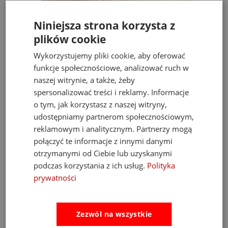
Niniejsza strona korzysta z
plików cookie
Wykorzystujemy pliki cookie, aby oferować
funkcje społecznościowe, analizować ruch w
naszej witrynie, a także, żeby
spersonalizować treści i reklamy. Informacje
o tym, jak korzystasz z naszej witryny,
udostępniamy partnerom społecznościowym,
reklamowym i analitycznym. Partnerzy mogą
Erwin Pacjent Lalka Edukacyjna Sigikid
połączyć te informacje z innymi danymi
212,00 zł
249,00 zł
otrzymanymi od Ciebie lub uzyskanymi
podczas korzystania z ich usług.
Polityka
do koszyka
prywatności
Zezwól na wszystkie