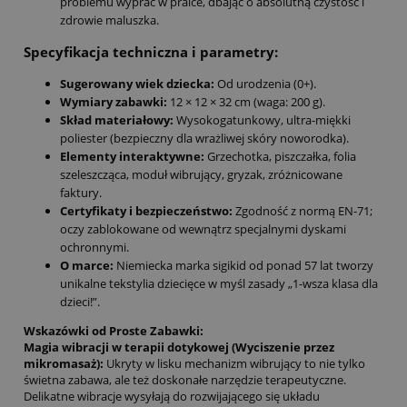
problemu wyprać w pralce, dbając o absolutną czystość i
zdrowie maluszka.
Specyfikacja techniczna i parametry:
Sugerowany wiek dziecka:
Od urodzenia (0+).
Wymiary zabawki:
12 × 12 × 32 cm (waga: 200 g).
Skład materiałowy:
Wysokogatunkowy, ultra-miękki
poliester (bezpieczny dla wrażliwej skóry noworodka).
Elementy interaktywne:
Grzechotka, piszczałka, folia
szeleszcząca, moduł wibrujący, gryzak, zróżnicowane
faktury.
Certyfikaty i bezpieczeństwo:
Zgodność z normą EN-71;
oczy zablokowane od wewnątrz specjalnymi dyskami
ochronnymi.
O marce:
Niemiecka marka sigikid od ponad 57 lat tworzy
unikalne tekstylia dziecięce w myśl zasady „1-wsza klasa dla
dzieci!”.
Wskazówki od Proste Zabawki:
Magia wibracji w terapii dotykowej (Wyciszenie przez
mikromasaż):
Ukryty w lisku mechanizm wibrujący to nie tylko
świetna zabawa, ale też doskonałe narzędzie terapeutyczne.
Delikatne wibracje wysyłają do rozwijającego się układu