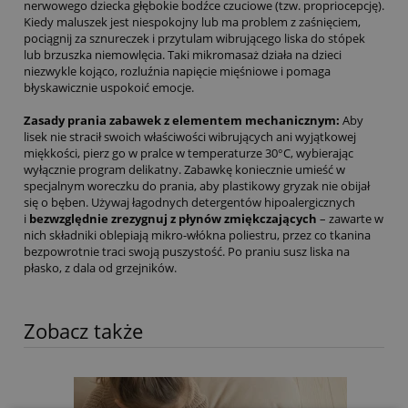
nerwowego dziecka głębokie bodźce czuciowe (tzw. propriocepcję).
Kiedy maluszek jest niespokojny lub ma problem z zaśnięciem,
pociągnij za sznureczek i przytulam wibrującego liska do stópek
lub brzuszka niemowlęcia. Taki mikromasaż działa na dzieci
niezwykle kojąco, rozluźnia napięcie mięśniowe i pomaga
błyskawicznie uspokoić emocje.
Zasady prania zabawek z elementem mechanicznym:
Aby
lisek nie stracił swoich właściwości wibrujących ani wyjątkowej
miękkości, pierz go w pralce w temperaturze 30°C, wybierając
wyłącznie program delikatny. Zabawkę koniecznie umieść w
specjalnym woreczku do prania, aby plastikowy gryzak nie obijał
się o bęben. Używaj łagodnych detergentów hipoalergicznych
i
bezwzględnie zrezygnuj z płynów zmiękczających
– zawarte w
nich składniki oblepiają mikro-włókna poliestru, przez co tkanina
bezpowrotnie traci swoją puszystość. Po praniu susz liska na
płasko, z dala od grzejników.
Zobacz także