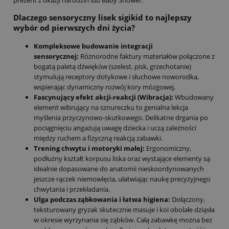
prezent z okazji narodzin lub Baby Shower.
Dlaczego sensoryczny lisek sigikid to najlepszy
wybór od pierwszych dni życia?
Kompleksowe budowanie integracji
sensorycznej:
Różnorodne faktury materiałów połączone z
bogatą paletą dźwięków (szelest, pisk, grzechotanie)
stymulują receptory dotykowe i słuchowe noworodka,
wspierając dynamiczny rozwój kory mózgowej.
Fascynujący efekt akcji-reakcji (Wibracja):
Wbudowany
element wibrujący na sznureczku to genialna lekcja
myślenia przyczynowo-skutkowego. Delikatne drgania po
pociągnięciu angażują uwagę dziecka i uczą zależności
między ruchem a fizyczną reakcją zabawki.
Trening chwytu i motoryki małej:
Ergonomiczny,
podłużny kształt korpusu liska oraz wystające elementy są
idealnie dopasowane do anatomii nieskoordynowanych
jeszcze rączek niemowlęcia, ułatwiając naukę precyzyjnego
chwytania i przekładania.
Ulga podczas ząbkowania i łatwa higiena:
Dołączony,
teksturowany gryzak skutecznie masuje i koi obolałe dziąsła
w okresie wyrzynania się ząbków. Całą zabawkę można bez