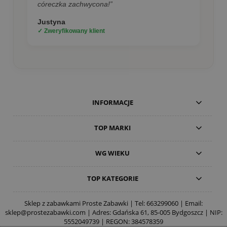
córeczka zachwycona!”
Justyna
✓ Zweryfikowany klient
INFORMACJE
TOP MARKI
WG WIEKU
TOP KATEGORIE
Sklep z zabawkami Proste Zabawki | Tel:
663299060
| Email:
sklep@prostezabawki.com
| Adres: Gdańska 61, 85-005 Bydgoszcz | NIP:
5552049739 | REGON: 384578359