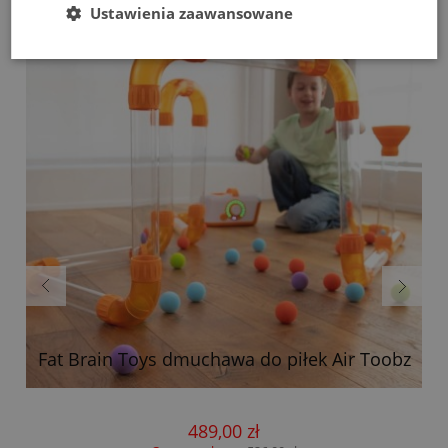
Bestsellery
Ustawienia zaawansowane
h
Fat Brain Toys dmuchawa do piłek Air Toobz
489,00 zł