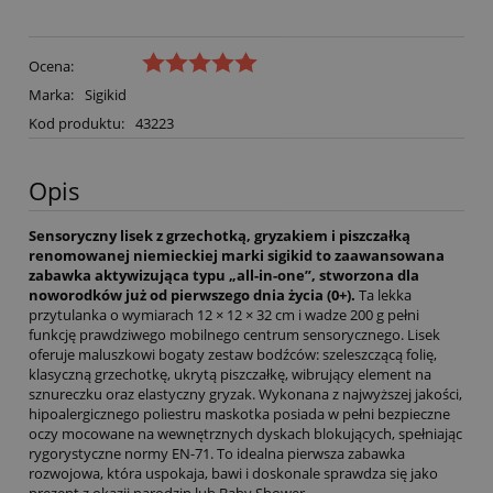
Ocena:
Marka:
Sigikid
Kod produktu:
43223
Opis
Sensoryczny lisek z grzechotką, gryzakiem i piszczałką
renomowanej niemieckiej marki sigikid to zaawansowana
zabawka aktywizująca typu „all-in-one”, stworzona dla
noworodków już od pierwszego dnia życia (0+).
Ta lekka
przytulanka o wymiarach 12 × 12 × 32 cm i wadze 200 g pełni
funkcję prawdziwego mobilnego centrum sensorycznego. Lisek
oferuje maluszkowi bogaty zestaw bodźców: szeleszczącą folię,
klasyczną grzechotkę, ukrytą piszczałkę, wibrujący element na
sznureczku oraz elastyczny gryzak. Wykonana z najwyższej jakości,
hipoalergicznego poliestru maskotka posiada w pełni bezpieczne
oczy mocowane na wewnętrznych dyskach blokujących, spełniając
rygorystyczne normy EN-71. To idealna pierwsza zabawka
rozwojowa, która uspokaja, bawi i doskonale sprawdza się jako