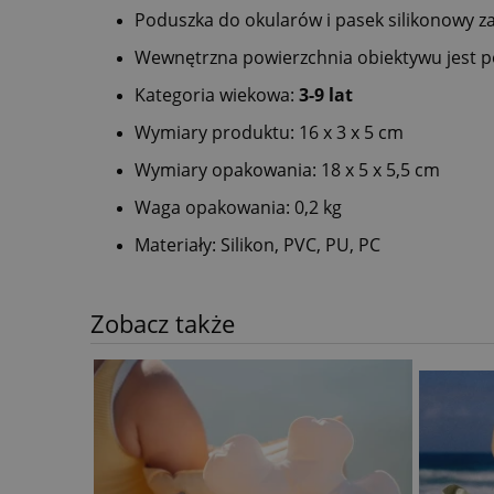
Poduszka
do
okularów
i
pasek
silikonowy 
Wewnętrzna
powierzchnia
obiektyw
u
jest
p
Kategoria wiekowa:
3-9 lat
Wymiary
produkt
u:
16
x
3
x
5
cm
Wymiary
opakowania
:
18
x
5
x
5,5
cm
Waga
opakowania
: 0
,2
kg
Materiały:
Silikon
,
PVC
,
PU
,
PC
Zobacz także