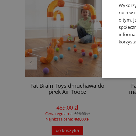
Wykorzy
ruch w n
o tym, 
społecz
informa
korzysta
blica
Fat Brain Toys dmuchawa do
F
Liewood
piłek Air Toobz
ma
489,00 zł
Cena regularna:
526,00 zł
Najniższa cena:
469,00 zł
do koszyka