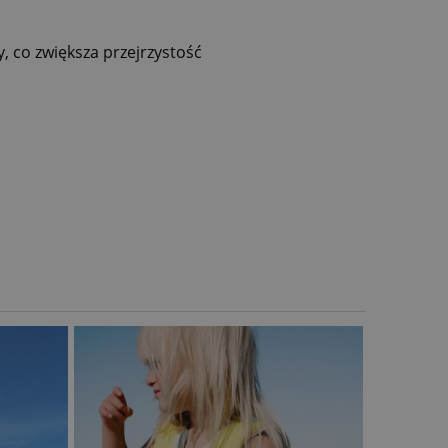
y
,
co
zwiększa
przejrzystość