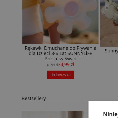
Rękawki Dmuchane do Pływania
3D Cookie
Sunny
dla Dzieci 3-6 Lat SUNNYLiFE
Princess Swan
34,99 zł
49,99 zł
do koszyka
Bestsellery
Ninie