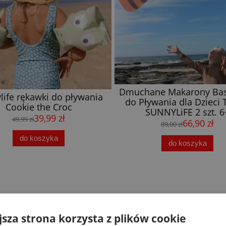
Dmuchane Makarony Ba
life rękawki do pływania
do Pływania dla Dzieci 
Cookie the Croc
SUNNYLiFE 2 szt. 6
39,99 zł
49,99 zł
66,90 zł
89,00 zł
do koszyka
do koszyka
jsza strona korzysta z plików cookie