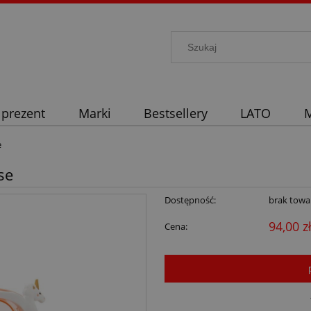
 prezent
Marki
Bestsellery
LATO
M
e
se
Dostępność:
brak towa
94,00 z
Cena: