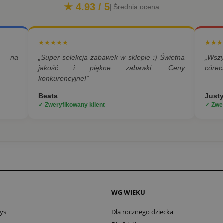
★ 4.93 / 5
| Średnia ocena
★★★★★
★★★
a na
„Super selekcja zabawek w sklepie :) Świetna
„Wsz
jakość i piękne zabawki. Ceny
córec
konkurencyjne!”
Beata
Just
✓ Zweryfikowany klient
✓ Zwer
I
WG WIEKU
oys
Dla rocznego dziecka