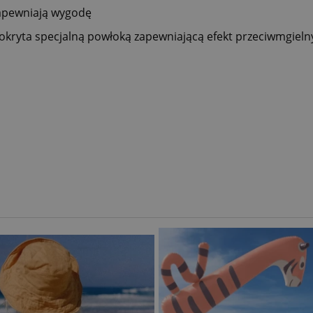
zapewniają wygodę
okryta
specjalną
powłoką
zapewniającą
efekt
przeciwmgieln