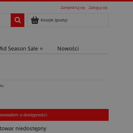
Zarejestruj się
Zaloguj się
Koszyk:
(pusty)
id Season Sale ⭐
Nowości
ru
ł
powiadom o dostępności
towar niedostępny