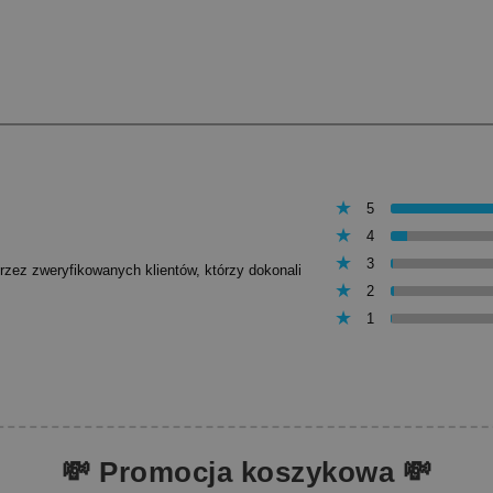
5
4
3
przez zweryfikowanych klientów, którzy dokonali
2
1
💸 Promocja koszykowa 💸