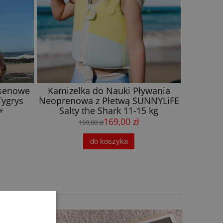
senowe
Kamizelka do Nauki Pływania
Sunnylif
Tygrys
Neoprenowa z Płetwą SUNNYLiFE
dzi
+
Salty the Shark 11-15 kg
169,00 zł
199,00 zł
do koszyka