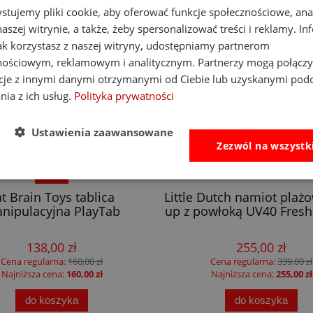
stujemy pliki cookie, aby oferować funkcje społecznościowe, an
aszej witrynie, a także, żeby spersonalizować treści i reklamy. In
jak korzystasz z naszej witryny, udostępniamy partnerom
nościowym, reklamowym i analitycznym. Partnerzy mogą połączy
cje z innymi danymi otrzymanymi od Ciebie lub uzyskanymi pod
nia z ich usług.
Polityka prywatności
Ustawienia zaawansowane
Zezwól na wszystk
-14%
at Brain Toys tablica
Little Dutch namiot plaż
nipulacyjna PlayTab
up z powłoką UV40 Fresh
138,00 zł
255,00 zł
Cena regularna:
160,00 zł
Cena regularna:
339,00 zł
Najniższa cena:
160,00 zł
Najniższa cena:
255,00 zł
do koszyka
do koszyka