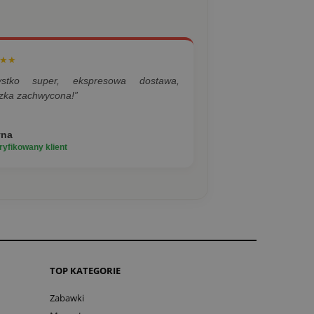
★★
ystko super, ekspresowa dostawa,
zka zachwycona!”
yna
yfikowany klient
TOP KATEGORIE
Zabawki