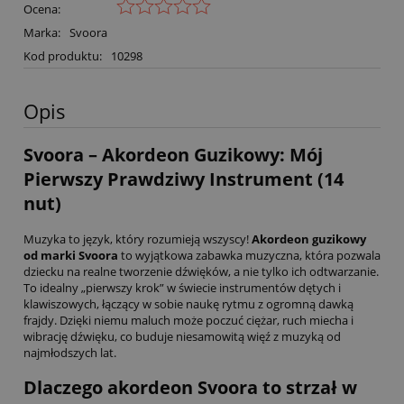
Ocena:
Marka:
Svoora
Kod produktu:
10298
Opis
Svoora – Akordeon Guzikowy: Mój
Pierwszy Prawdziwy Instrument (14
nut)
Muzyka to język, który rozumieją wszyscy!
Akordeon guzikowy
od marki Svoora
to wyjątkowa zabawka muzyczna, która pozwala
dziecku na realne tworzenie dźwięków, a nie tylko ich odtwarzanie.
To idealny „pierwszy krok” w świecie instrumentów dętych i
klawiszowych, łączący w sobie naukę rytmu z ogromną dawką
frajdy. Dzięki niemu maluch może poczuć ciężar, ruch miecha i
wibrację dźwięku, co buduje niesamowitą więź z muzyką od
najmłodszych lat.
Dlaczego akordeon Svoora to strzał w