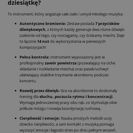
dziesiątkę?
To instrument, który angażuje całe ciało i umysł młodego muzyka:
Autentyczne brzmienie:
Zestaw posiada
7 przycisków
dźwiękowych
, z których każdy generuje dwa różne dźwięki
(zależnie od tego, czy rozciągamy, czy ściskamy miech). Daje
to łącznie
14 nut
do wykorzystania w pierwszych
kompozycjach!
Pełna kontrola:
Instrument wyposażony jest w
profesjonalny
zawór powietrza
(pozwalający na ciche
składanie i rozkładanie miecha) oraz pasek/uchwyt
ułatwiający stabilne trzymanie akordeonu podczas
koncertu.
Rozwój przez dźwięk:
Gra na akordeonie to doskonały
trening dla
słuchu, poczucia rytmu i koncentracji
.
Wymaga jednoczesnej pracy obu rąk, co stymuluje obie
półkule mózgu i rozwija koordynację ruchową.
Cierpliwość i emocje:
Nauka prostych melodii uczy
dziecko cierpliwości, a sam kontakt z muzyką pomaga
wyciszyć emocje i łagodzi stres po dniu pełnym wrażeń.