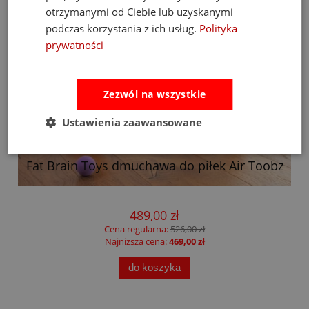
otrzymanymi od Ciebie lub uzyskanymi
podczas korzystania z ich usług.
Polityka
prywatności
Zezwól na wszystkie
Ustawienia zaawansowane
Fat Brain Toys dmuchawa do piłek Air Toobz
489,00 zł
Cena regularna:
526,00 zł
Najniższa cena:
469,00 zł
do koszyka