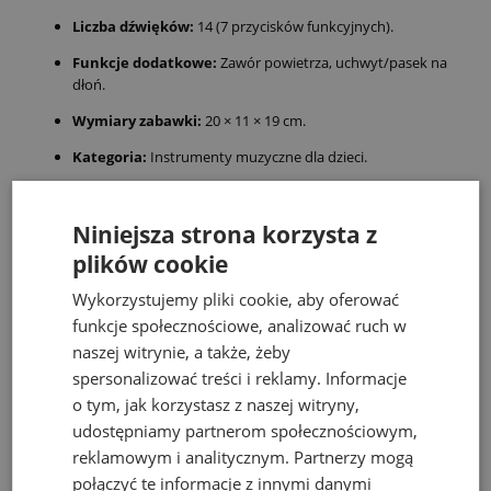
Liczba dźwięków:
14 (7 przycisków funkcyjnych).
Funkcje dodatkowe:
Zawór powietrza, uchwyt/pasek na
dłoń.
Wymiary zabawki:
20 × 11 × 19 cm.
Kategoria:
Instrumenty muzyczne dla dzieci.
Wskazówka od prostezabawki:
Pierwsze kroki z akordeonem
warto zacząć od zabawy samym miechem i zaworem powietrza,
Niniejsza strona korzysta z
aby dziecko poczuło, jak przepływ powietrza tworzy dźwięk. To
plików cookie
doskonała lekcja fizyki w praktyce, która poprzedza naukę
pierwszych piosenek, takich jak "Wlazł kotek na płotek"!
Wykorzystujemy pliki cookie, aby oferować
funkcje społecznościowe, analizować ruch w
naszej witrynie, a także, żeby
Bestsellery
spersonalizować treści i reklamy. Informacje
o tym, jak korzystasz z naszej witryny,
udostępniamy partnerom społecznościowym,
reklamowym i analitycznym. Partnerzy mogą
połączyć te informacje z innymi danymi