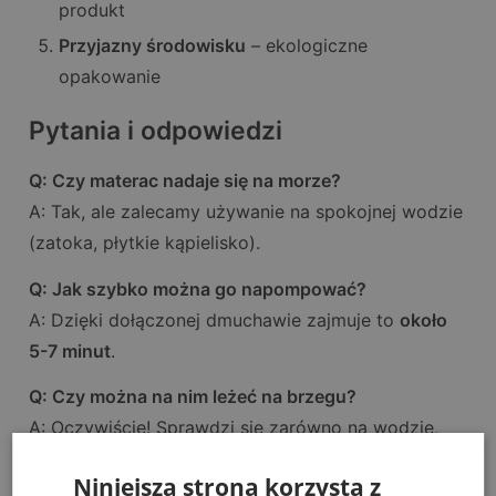
produkt
Przyjazny środowisku
– ekologiczne
opakowanie
Pytania i odpowiedzi
Q: Czy materac nadaje się na morze?
A: Tak, ale zalecamy używanie na spokojnej wodzie
(zatoka, płytkie kąpielisko).
Q: Jak szybko można go napompować?
A: Dzięki dołączonej dmuchawie zajmuje to
około
5-7 minut
.
Q: Czy można na nim leżeć na brzegu?
A: Oczywiście! Sprawdzi się zarówno na wodzie,
jak i na plaży.
Niniejsza strona korzysta z