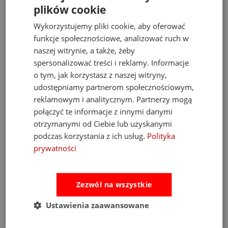
Słowa kluczowe
plików cookie
Wykorzystujemy pliki cookie, aby oferować
#materac do pływania #dmuchana tęcza #zabawki
funkcje społecznościowe, analizować ruch w
wodne dla dzieci #swim essentials #wypoczynek na
naszej witrynie, a także, żeby
wodzie #prezent dla nastolatka #basen plażowy
spersonalizować treści i reklamy. Informacje
#bezpieczne zabawki wodne #materac na jezioro
o tym, jak korzystasz z naszej witryny,
udostępniamy partnerom społecznościowym,
#wakacyjne akcesoria
reklamowym i analitycznym. Partnerzy mogą
połączyć te informacje z innymi danymi
Zobacz także
otrzymanymi od Ciebie lub uzyskanymi
podczas korzystania z ich usług.
Polityka
prywatności
Zezwól na wszystkie
Ustawienia zaawansowane