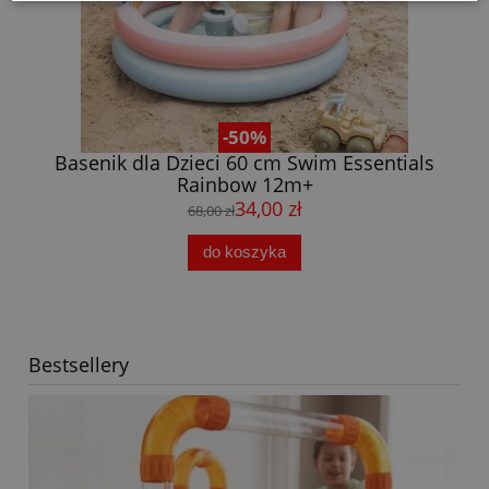
-50%
s
Koło do Pływania Flamingo 104 cm Swim
Ko
Essentials
59,00 zł
119,00 zł
do koszyka
Bestsellery