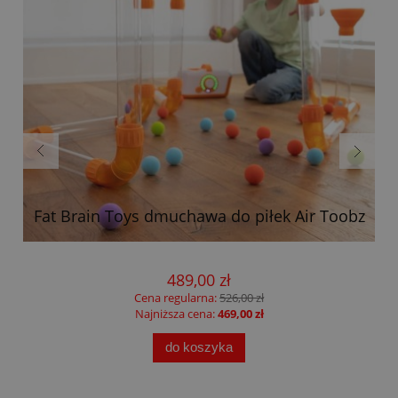
Fat Brain Toys dmuchawa do piłek Air Toobz
489,00 zł
Cena regularna:
526,00 zł
Najniższa cena:
469,00 zł
do koszyka